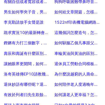
有關自信或者寬容或者勇敢的名人名言,故事,都有什麼
狗狗呼吸困難帶鼻哼音，小狗呼吸有聲音
2025-07-04
2025-07-04
男生如何學夾子音，男生該如何練成女生的夾子音
如何給文章開篇，怎樣寫好文章開頭？
2025-07-04
2025-07-04
李克勤請放手女聲是誰
1522nf印表機電腦網路口傳真問題
2025-07-04
2025-07-04
跪求實況10的最新轉會補丁，最好是有託雷斯轉會切爾西較新的補丁，
這幾個詞怎麼造句，怎樣用乙個詞語造句？
2025-07-04
2025-07-04
鏗鏘有力打三個數字，節奏鏗鏘打乙個數字
如何馴服乙個凡事跟父母對著幹的孩子？有什麼辦法？
2025-07-04
2025-07-04
壽辰和壽誕有什麼區別？壽誕壽辰有什麼區別
車輪黃油與黃油的區別，汽車上的黃油是什麼油？
2025-07-04
2025-07-04
讓她眼界更開闊，如何在早期培養小孩的情商？
退休員工勞動合同模板大全
2025-07-04
2025-07-04
洛奇英雄傳EP10請教幾個附魔的出處
為什麼說越窮的人壽命越長
2025-07-04
2025-07-04
退休妙語有哪些呢？退休金句幽默
如何陪伴老人度過晚年時光
2025-07-04
2025-07-04
有效於列者曰先生欺餘哉翻譯
如何讓老人更幸福？怎樣才會讓老人幸福
2025-07-04
2025-07-04