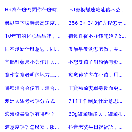
2025-07-04
2025-07-04
HR為什麼會問你什麼時候結婚啊？
cvt更換變速箱油後不公升檔
2025-07-04
2025-07-04
機動車下坡時最高速度不能超過多少
256 3x 343解方程怎麼寫
2025-07-04
2025-07-04
10年前的化妝品品牌，中國最老的化妝品品牌？
補氣血從不花錢開始？6種不花錢補氣血
2025-07-04
2025-07-04
固本創新什麼意思，固本清源，立志創新什麼意思？
養顏早餐粥怎麼做，美容養顏粥怎麼做
2025-07-04
2025-07-04
辛肥對蘋果小葉作用大嗎，蘋果小葉病怎麼辦？
不想要孩子對感情有影響嗎？
2025-07-04
2025-07-04
寫作文寫者明的地方三年級作文
療愈你的內在小孩，用心理學獲得內心充盈？
2025-07-04
2025-07-04
哪種銅合金便宜，銅合金首飾值錢嗎
王寶強前妻單身反而更嫩了，不像倆娃媽，她是怎樣穿搭的呢？
2025-07-04
2025-07-04
澳洲大學考核評分方式
711工作制是什麼意思，711工作制是什麼意思，合法嗎
2025-07-04
2025-07-04
浪漫婚書誓詞有哪些？
60g罐頭鮑多大，罐頭480g是多少
2025-07-04
2025-07-04
滿意度評語怎麼寫，服務滿意度評價
抖音老婆生日祝福語，抖音最火老公生日祝福語