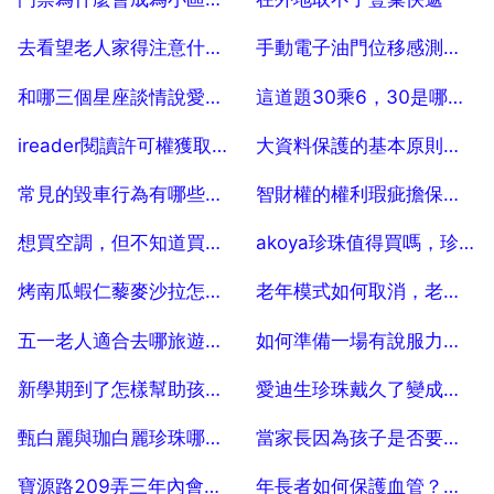
2025-07-04
2025-07-04
去看望老人家得注意什麼，看望老年人買什麼東西合適
手動電子油門位移感測器，油門位置感測器在哪裡
2025-07-04
2025-07-04
和哪三個星座談情說愛，幸福感非常強？
這道題30乘6，30是哪乙個，3乘30 30乘0 5分別是哪乙個解釋下謝謝
2025-07-04
2025-07-04
ireader閱讀許可權獲取失敗,是什麼原因
大資料保護的基本原則包括
2025-07-04
2025-07-04
常見的毀車行為有哪些？常見的「毀車」行為
智財權的權利瑕疵擔保問題
2025-07-04
2025-07-04
想買空調，但不知道買哪個品牌的好。哪位大蝦能給介紹介紹
akoya珍珠值得買嗎，珍珠是不是akoya好一些？
2025-07-04
2025-07-04
烤南瓜蝦仁藜麥沙拉怎麼做？
老年模式如何取消，老年模式怎麼開？
2025-07-04
2025-07-04
五一老人適合去哪旅遊，五一去哪兒旅遊最適合老年人？
如何準備一場有說服力的演講
2025-07-04
2025-07-04
新學期到了怎樣幫助孩子養成好的時間管理習慣？
愛迪生珍珠戴久了變成什麼樣
2025-07-04
2025-07-04
甄白麗與珈白麗珍珠哪個好
當家長因為孩子是否要上幼兒園出現分歧時，應該怎麼解決？
2025-07-04
2025-07-04
寶源路209弄三年內會動遷嗎
年長者如何保護血管？怎樣防止老年血管老化