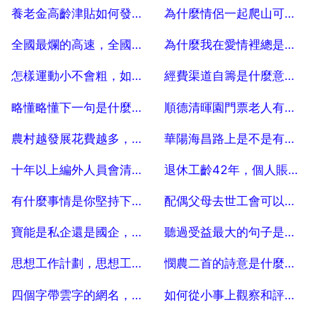
2025-07-04
2025-07-04
養老金高齡津貼如何發放？對於高齡人員來說，起到什麼作用呢？
為什麼情侶一起爬山可以加深感情？
2025-07-04
2025-07-04
全國最爛的高速，全國最堵的高速公路
為什麼我在愛情裡總是試探和推開呢？
2025-07-04
2025-07-04
怎樣運動小不會粗，如何運動不會粗小腿
經費渠道自籌是什麼意思，自籌經費研究生是什麼意思
2025-07-04
2025-07-04
略懂略懂下一句是什麼，秒懂,似懂,略懂,非懂是什麼意思
順德清暉園門票老人有優惠嗎 順德清暉園順德人要門票嗎
2025-07-04
2025-07-04
農村越發展花費越多，農村老年人未來到底要靠什麼生活？
華陽海昌路上是不是有家養老院？
2025-07-04
2025-07-04
十年以上編外人員會清退嗎
退休工齡42年，個人賬戶的餘額大概10萬元養老金待遇，將來能有多少錢
2025-07-04
2025-07-04
有什麼事情是你堅持下來並覺得受益匪淺的？
配偶父母去世工會可以慰問嗎
2025-07-04
2025-07-04
寶能是私企還是國企，寶能集團是國企嗎？
聽過受益最大的句子是什麼？
2025-07-04
2025-07-04
思想工作計劃，思想工作的簡介
憫農二首的詩意是什麼啊？
2025-07-04
2025-07-04
四個字帶雲字的網名，含有云字的三字網名有哪些？
如何從小事上觀察和評價乙個人？