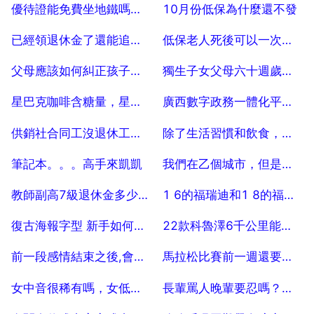
2025-07-04
2025-07-04
優待證能免費坐地鐵嗎，優待證坐公交地鐵免費嗎？
10月份低保為什麼還不發
2025-07-04
2025-07-04
已經領退休金了還能追繳以前的工齡嗎？
低保老人死後可以一次性拿多少錢？
2025-07-04
2025-07-04
父母應該如何糾正孩子不尊敬長輩的壞習慣呢？
獨生子女父母六十週歲國家補貼政策是什麼？
2025-07-04
2025-07-04
星巴克咖啡含糖量，星巴克裡哪幾款咖啡含咖啡因最少
廣西數字政務一體化平臺,填寫經營範圍後怎麼提交
2025-07-04
2025-07-04
供銷社合同工沒退休工齡，供銷社合同制職工的退休工資怎麼算
除了生活習慣和飲食，還有沒有其他的孩子長高的方法可以嘗試？
2025-07-04
2025-07-04
筆記本。。。高手來凱凱
我們在乙個城市，但是不在乙個學校，隔的也遠，真的很愛他。
2025-07-04
2025-07-04
教師副高7級退休金多少，安徽省副高六級教師退休工資
1 6的福瑞迪和1 8的福克斯哪個提速快
2025-07-04
2025-07-04
復古海報字型 新手如何用ps做海報
22款科魯澤6千公里能賣多少錢
2025-07-04
2025-07-04
前一段感情結束之後,會很快忘記嗎
馬拉松比賽前一週還要不要跑步
2025-07-04
2025-07-04
女中音很稀有嗎，女低音有多稀有？
長輩罵人晚輩要忍嗎？晚輩罵了長輩後果
2025-07-04
2025-07-04