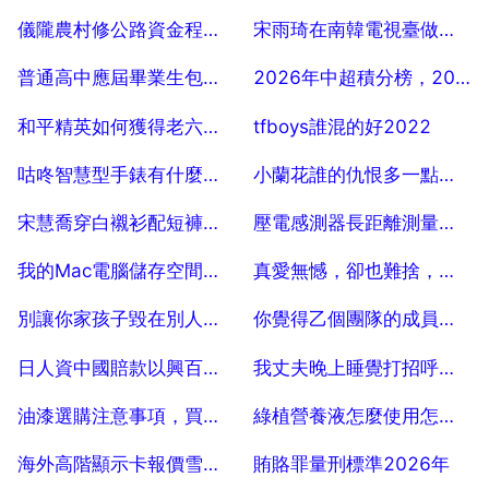
2025-07-04
2025-07-04
儀隴農村修公路資金程式是怎麼走的
宋雨琦在南韓電視臺做主持人，她在南韓的發展如何？
2025-07-04
2025-07-04
普通高中應屆畢業生包括中專嗎？
2026年中超積分榜，2026年中超聯賽賽程表
2025-07-04
2025-07-04
和平精英如何獲得老六套裝
tfboys誰混的好2022
2025-07-04
2025-07-04
咕咚智慧型手錶有什麼功能，咕咚運動手錶
小蘭花誰的仇恨多一點，小蘭花結局和誰在一起了？
2025-07-04
2025-07-04
宋慧喬穿白襯衫配短褲，小個子女生可照著穿，你學會了嗎？
壓電感測器長距離測量要求
2025-07-04
2025-07-04
我的Mac電腦儲存空間嚴重不足，怎麼辦？
真愛無憾，卻也難捨，不為情惆悵，不為愛憂傷的星座有哪些？
2025-07-04
2025-07-04
別讓你家孩子毀在別人的嘴裡，關於輔食新增的誤區你知道嗎？
你覺得乙個團隊的成員哪種做法最令人生氣？
2025-07-04
2025-07-04
日人資中國賠款以興百政什麼意思
我丈夫晚上睡覺打招呼，老公睡覺打呼，我該怎麼辦呀？
2025-07-04
2025-07-04
油漆選購注意事項，買油漆要注意什麼
綠植營養液怎麼使用怎麼用
2025-07-04
2025-07-04
海外高階顯示卡報價雪崩，華強北顯示卡進一步降價，後續價格走勢如何？
賄賂罪量刑標準2026年