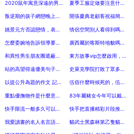
2025-07-04
2025-07-04
2020鼠年寓意深遠的男孩子名字
夏季工服定做要注意什麼呢？
2025-07-04
2025-07-04
叛逆期的孩子網戀晚上聊每天必須聊天怎麼制止？
開張慶典老顧客祝福簡訊，經典開業開張祝福簡訊
2025-07-04
2025-07-04
姚景元方否認戀情，表示未對其他藝人有詆譭中傷行為，他公開過戀情嗎？
情侶空間別人看得到嗎，qq情侶空間別人能看見嗎
2025-07-04
2025-07-04
怎麼委婉地告訴領導要調店不要告訴店長
廣西屬於喀斯特地貌嗎，廣西喀斯特地貌分佈在哪裡
2025-07-04
2025-07-04
和異性男生朋友圈遮蔽鬧矛盾了不刪你什麼意思呀？
東方故事vip怎麼啟用，東方故事vip怎麼公升級
2025-07-04
2025-07-04
站的高望得遠優美句子，登高望遠的優美句子有哪些
史萊克學院打敗了眾多高手，獨孤博為什麼不看好呢？
2025-07-04
2025-07-04
以提公升為題的作文 記敘文
伍佰什麼時候死的，伍佰裡怎麼死的
2025-07-04
2025-07-04
重點優撫物件是什麼意思，重點優撫物件是哪些人
83年屬豬女今年可以戴銀手鐲嗎
2025-07-04
2025-07-04
快手限流一般多久可以恢復正常流量？
快手把直播精彩片段推廣出去是給流量嗎
2025-07-04
2025-07-04
我愛讀書的名人名言語錄，我愛閱讀的名人名言有哪些
貓武士黑森林第乙隻貓是誰
2025-07-04
2025-07-04