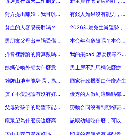
每週實行四天工作制是否會提高工作效率？
新車買什麼品牌的好，買新車，家用買什麼車好？
2025-07-04
2025-07-04
對方提出離婚，我可以要求賠償嗎
有錢人如果沒有能力，那他為什麼有錢，你沒有錢呢？
2025-07-04
2025-07-04
貧血的人容易長胖嗎？貧血是不是不分胖瘦
2026年屬兔生肖運勢，屬兔2026年運勢及運程是怎樣的？
2025-07-04
2025-07-04
男朋友父母出車禍受傷 怎麼安慰？
本命年有危險嗎？本命年有什麼禁忌
2025-07-04
2025-07-04
抖音裡評論的贊算數嗎，抖音贊重要還是評論重要
我的樂pad 怎麼搜尋不到華為c8500無線共享訊號？ 20
2025-07-04
2025-07-04
姨媽使喚外甥女什麼意思，喊姨是外甥還是侄女
男士尿不到馬桶怎麼辦，男的坐馬桶怎麼小便
2025-07-04
2025-07-04
雜牌山地車能騎嗎，為什麼山地車那麼流行，公路車卻很少有人騎
國家行政機關由什麼產生
2025-07-04
2025-07-04
孩子不愛說謊有沒有好處？
優秀的人做到這幾點都和前任複合了，你知道都有什麼嗎？
2025-07-04
2025-07-04
父母對孩子的期望不能太執著，什麼樣的期望是適度的，你知道嗎？
勞動合同沒有到期卻要求崗位調動
2025-07-04
2025-07-04
龐眾望為什麼長這麼高
該喂幼貓吃什麼，可以給幼貓吃什麼食物
2025-07-04
2025-07-04
下雨去壺口瀑布好嗎，壺口瀑布雨季的感受
印度的泰姬陸有哪些景點？