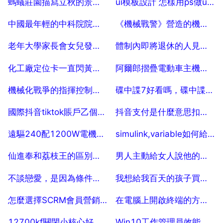
螞蟻莊園描寫立秋的景象，哪一句描寫秋天螞蟻莊園
ui模板設計 怎樣用ps做ui設計 ps做ui介面設計教程
2025-07-04
2025-07-04
中國最年輕的中科院院士是誰
《機械戰警》營造的機械世界怎麼樣？
2025-07-04
2025-07-04
老年大學家長會女兒發表雞媽式演講，這波操作你驚呆了嗎？
體制內即將退休的人見了領導怎麼辦
2025-07-04
2025-07-04
化工廠定位卡一直閃黃燈，黃燈一直閃爍表示什麼
阿爾郎摺疊電動車主機板壞了怎麼修理
2025-07-04
2025-07-04
機械化戰爭的指揮控制結構是什麼結構
碟中諜7好看嗎，碟中諜7為什麼分上下部？
2025-07-04
2025-07-04
國際抖音tiktok賬戶乙個人能開通多少個
抖音支付是什麼意思扣哪裡錢
2025-07-04
2025-07-04
遠驅240配1200W電機60v電池能跑多快？
simulink,variable如何給數值
2025-07-04
2025-07-04
仙進奉和荔枝王的區別，仙進奉荔枝有什麼缺點
男人主動給女人說他的年齡是什麼意思
2025-07-04
2025-07-04
不談戀愛，是因為條件太高麼？
我想給我百天的孩子買保險，哪種保險最好
2025-07-04
2025-07-04
怎麼選擇SCRM會員營銷系統？
在電腦上開啟終端的方法有哪些？
2025-07-04
2025-07-04
12700kf關閉小核心好不好
Win10工作管理員效能欄無法檢視CPU核心個數的解決方法