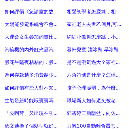
2025-07-04
2025-07-04
如何評價《急診室的故事》中演員的表現？
相聲初學者怎麼練，相聲每天必練基本功需要練多久
2025-07-04
2025-07-04
太陽能發電系統會不會很貴？
家裡老人去世乙個月,可以登記結婚嗎還有兩個結婚女方奶過世？
2025-07-04
2025-07-04
大運會女生參加的畫比如廁所
網紅小熊舞怎麼跳，小熊舞怎麼跳視訊
2025-07-04
2025-07-04
汽輪機的內外缸夾層汽源是從哪去的，排到哪去了？
暮軒兒童 溜冰鞋 旱冰鞋 質量 好不好 ？
2025-07-04
2025-07-04
煮花生隔夜粘粘的，煮的花生第二天發黏了還能吃嗎？
是不是潮氣過大？家裡潮氣特別大怎麼辦？
2025-07-04
2025-07-04
為何存款越多消費越少？存款越多消費越少嗎？
六角符號是什麼？怎樣找到六角符號？
2025-07-04
2025-07-04
如何評價有些人對不知名的補腦保健品趨之若鶩？
孩子心理脆弱，為什麼會這樣？
2025-07-04
2025-07-04
生氣發怒時能喂寶寶嗎，生氣和傷心時不能給寶寶餵奶嗎
職場新人如何避免被老闆開除？
2025-07-04
2025-07-04
「吳啊萍」又出現在功德碑和對聯事情上，如何解釋？
郭碧婷二胎臨盆，向佐陪伴左右，他們夫妻之間是如何維持感情的呢？
2025-07-04
2025-07-04
鄧文迪換了個髮型就好像換了個臉一樣，你怎麼看？
力帆200自動離合器怎樣拆裝