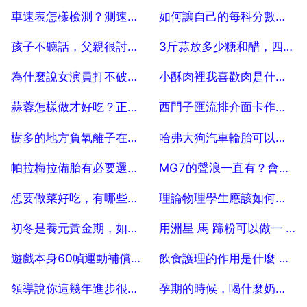
2025-07-04
2025-07-04
車速表怎樣檢測？測速器測車速
如何讓自己的每科分數都能及格？
2025-07-04
2025-07-04
孩子不聽話，父親很討厭他，怎麼辦？
3斤蒜放多少糖和醋，四斤大蒜放多少糖和醋淹糖醋蒜
2025-07-04
2025-07-04
為什麼說女演員打不破年齡危機？怎樣找到適合自己年齡的戲？
小酥肉裡我喜歡肉是什麼意思？
2025-07-04
2025-07-04
蒜蓉怎樣做才好吃？正宗蒜蓉的正確做法？
西門子匯流排介面卡作用是，西門子介面卡驅動有哪幾種
2025-07-04
2025-07-04
樹多的地方負氧離子在樹上還是樹下
哈弗大狗汽車輪胎可以更改薄嗎
2025-07-04
2025-07-04
帕拉梅拉備胎有必要選配嗎
MG7的聲浪一直有？會不會太吵了？
2025-07-04
2025-07-04
想要做菜好吃，有哪些基本功是必須會的？
理論物理學生應該如何提高算功？
2025-07-04
2025-07-04
初冬是養元黃金期，如何飲食最養生？
用洲星 馬 蹄粉可以做一 些什麼糕點呢？
2025-07-04
2025-07-04
遊戲本身60幀運動補償有用嗎
飲食護理的作用是什麼 分享一下2023最新的謝謝
2025-07-04
2025-07-04
領導說你這幾年進步很大，是啥意思？ 50
孕期的時候，喝什麼奶才能補鈣呢？