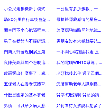
2025-07-04
2025-07-04
小公尺走步機新手模式過不去
一公里有多少步數，一公里大約多少步數
2025-07-04
2025-07-04
騎80公里自行車後會怎麼樣
最擅於隱藏感情的星座有哪些
2025-07-04
2025-07-04
開車門不小心把隔壁車門磕了個坑,怎麼辦 司機不在
怎麼應聘鐵路局的地鐵人員？
2025-07-04
2025-07-04
男子在餐館內不掃碼還毆打多人，該男子可能會受到什麼處罰呢？
男朋友沒有求婚就要結婚，我該怎麼辦呢？
2025-07-04
2025-07-04
門衛大爺發現鋼屑是第幾集
一不開心就踢開我走 是哪首歌
2025-07-04
2025-07-04
良陳美錦與知否怎麼這麼像
我的電腦WIN10系統，裝完虛擬機器後固態硬碟不識別了？ 100
2025-07-04
2025-07-04
盧禹舜出什麼事了，盧禹舜的介紹
老頭找後老伴 過了乙個月還沒結婚給了五萬元能要回來了嗎？
2025-07-04
2025-07-04
五保老人在養老院體育活動怎麼寫？
怎麼幫助老年人識別樓棟資訊
2025-07-04
2025-07-04
什麼是國家的基本養老服務？
背字怎麼讀啊 背起的讀音是什麼？
2025-07-04
2025-07-04
男護工可以給女病人擦洗身體嗎？
如何看待女孩說我想多了