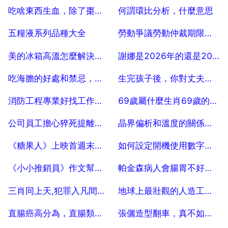
2025-07-04
2025-07-04
吃啥東西生血，除了棗子，吃紅棗可以的生血
何謂環比分析，什麼意思
2025-07-04
2025-07-04
五糧液系列品種大全
勞動爭議勞動仲裁期限為多久
2025-07-04
2025-07-04
美的冰箱高溫怎麼解決的，美的冰箱保鮮冷凍室如何調溫？
謝娜是2026年的還是2026年的
2025-07-04
2025-07-04
吃海膽的好處和禁忌，吃海膽八大禁忌
生完孩子後，你對丈夫或伴侶失望過嗎？
2025-07-04
2025-07-04
消防工程專業好找工作麼？
69歲屬什麼生肖69歲的老同志什麼梗
2025-07-04
2025-07-04
公司員工擔心猝死提離職，HR卻說猝死了再說，離職被HR刁難該怎麼辦？
晶界偏析和溫度的關係是什麼
2025-07-04
2025-07-04
《糖果人》上映首週末北美票房表現強勁，這部劇是什麼性質的影視劇？
如何設定開機使用數字小鍵盤
2025-07-04
2025-07-04
《小小推銷員》作文幫幫我！！！
帕金森病人會腸胃不好會導致便秘嗎？
2025-07-04
2025-07-04
三肖同上天,犯罪入凡間指麼生肖
地球上最壯觀的人造工程是什麼？
2025-07-04
2025-07-04
直腸癌高分為，直腸類癌與直腸癌的區別
張儷造型翻車，真不如身邊蔣欣會穿，你認為呢？