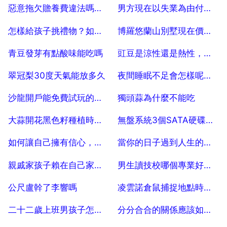
2025-07-04
2025-07-04
惡意拖欠贍養費違法嗎？拖欠贍養費怎麼辦
男方現在以失業為由付不出女兒撫養費，怎麼辦？
2025-07-04
2025-07-04
怎樣給孩子挑禮物？如何給孩子選禮物？
博羅悠蘭山別墅現在價格怎麼樣？
2025-07-04
2025-07-04
青豆發芽有點酸味能吃嗎
豇豆是涼性還是熱性，豆角是涼性還是熱性？
2025-07-04
2025-07-04
翠冠梨30度天氣能放多久
夜間睡眠不足會怎樣呢？晚上睡眠不足有哪些症狀？
2025-07-04
2025-07-04
沙龍開戶能免費試玩的嗎？
獨頭蒜為什麼不能吃
2025-07-04
2025-07-04
大蒜開花黑色籽種植時間和方法是什麼
無盤系統3個SATA硬碟怎麼做一讀一寫
2025-07-04
2025-07-04
如何讓自己擁有信心，面對一切
當你的日子過到人生的低谷時，你的親戚朋友還能走動下去嗎？
2025-07-04
2025-07-04
親戚家孩子賴在自己家特別懶還不走怎麼辦？
男生讀技校哪個專業好，男生讀技校什麼專業好
2025-07-04
2025-07-04
公尺盧幹了李響嗎
凌雲諾倉鼠捕捉地點時間，凌雲諾倉鼠出現時間
2025-07-04
2025-07-04
二十二歲上班男孩子怎麼教肓生活事？
分分合合的關係應該如何處理？是什麼原因讓你們不斷的分手複合？