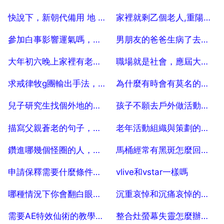
2025-07-04
2025-07-04
快說下，新朝代備用 地 址是什麼 謝謝
家裡就剩乙個老人,重陽節能祝福嗎？
2025-07-04
2025-07-04
參加白事影響運氣嗎，六種人不能參加白事
男朋友的爸爸生病了去看望該買什麼？
2025-07-04
2025-07-04
大年初六晚上家裡有老人哭好嗎？
職場就是社會，應屆大學生要如何快速的融入職場？
2025-07-04
2025-07-04
求戒律牧g團輸出手法，求戒律牧PVE加血手法
為什麼有時會有莫名的壓力感？？？
2025-07-04
2025-07-04
兒子研究生找個外地的沒工作的女朋友怎麼辦
孩子不願去戶外做活動，怎麼辦？
2025-07-04
2025-07-04
描寫父親蒼老的句子，描寫父親蒼老外貌的句子段落
老年活動組織與策劃的意義
2025-07-04
2025-07-04
鑽進哪幾個怪圈的人，一般會變得越來越沒本事？
馬桶經常有黑斑怎麼回事，馬桶內壁出現黑斑怎麼能處理掉
2025-07-04
2025-07-04
申請保釋需要什麼條件？申請保釋需要哪些條件？
vlive和vstar一樣嗎
2025-07-04
2025-07-04
哪種情況下你會翻白眼？翻白眼往下翻
沉重哀悼和沉痛哀悼的區別
2025-07-04
2025-07-04
需要AE特效仙術的教學或者工程檔案學習
整合灶螢幕失靈怎麼辦，整合灶按鍵失靈怎麼辦