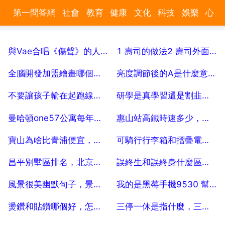
第一問答網
社會
教育
健康
文化
科技
娛樂
心
理
汽車
數碼
時尚
美食
遊戲
家居
財經
旅遊
與Vae合唱《傷聲》的人是誰
1 壽司的做法2 壽司外面的紫菜要用什麼樣的紫菜，商店有賣嗎
育兒
2025-07-04
2025-07-04
全腦開發加盟繪畫哪個好，右腦開發加盟全腦開發加盟哪個品牌
亮度調節後的A是什麼意思？
2025-07-04
2025-07-04
不要讓孩子輸在起跑線上違背了教育的什麼社會屬性
研學是真學習還是割韭菜？研學利潤有多高？
2025-07-04
2025-07-04
曼哈頓one57公寓每年需要繳納多少房產保險費
惠山站高鐵時速多少，惠山高鐵會通地鐵嗎
2025-07-04
2025-07-04
寶山為啥比青浦便宜，上海寶山發達麼
可騎行行李箱和摺疊電動車哪個好
2025-07-04
2025-07-04
昌平別墅區排名，北京別墅區排名前十名
誤終生和誤終身什麼區別，一眼誤終身什麼意思
2025-07-04
2025-07-04
風景很美幽默句子，景色好美的句子
我的是黑莓手機9530 幫忙查一下串號是真機假機 359483023844009
2025-07-04
2025-07-04
燙鑽和貼鑽哪個好，怎樣區別燙鑽質量好壞
三停一休是指什麼，三停一休什麼意思
2025-07-04
2025-07-04