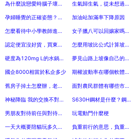
2025-07-04
2025-07-04
為什麼說戀愛時腦子壞掉了？
生氣歸生氣，從未想過分手，即使生氣也會照顧對方的星座都是誰呢？
2025-07-04
2025-07-04
孕婦睡覺的正確姿態？孕婦睡姿是怎樣的？
加油站加滿率下降原因
2025-07-04
2025-07-04
怎麼看待中小學教師進行家訪？
女子臘八可以回孃家嗎，臘八節姑娘能回孃家嗎
2025-07-04
2025-07-04
認定便宜沒好貨，買東西要最貴的星座有哪些？
怎麼用坡比公式計算坡長？
2025-07-04
2025-07-04
硬度為120mg L的水鍋爐能用嗎？
夢見山路上坡像自己的人生？
2025-07-04
2025-07-04
國企8000相當於私企多少
期權波動率在哪個軟體看，期權波動率指數哪裡看
2025-07-04
2025-07-04
舊房子掉土怎麼辦，老房子屋頂光掉土怎麼辦？
面對農民群體有哪些市場？
2025-07-04
2025-07-04
神秘降臨 我的交換不對等怎麼下架了
S630H鋼材是什麼？鋼材S60是什麼材質的
2025-07-04
2025-07-04
男朋友對待前任與對待我差別好大
玩電動門什麼梗
2025-07-04
2025-07-04
一天大概要陪貓玩多久，每天要陪貓咪多久時間
負重前行的意思，負重前行前一句是什麼
2025-07-04
2025-07-04