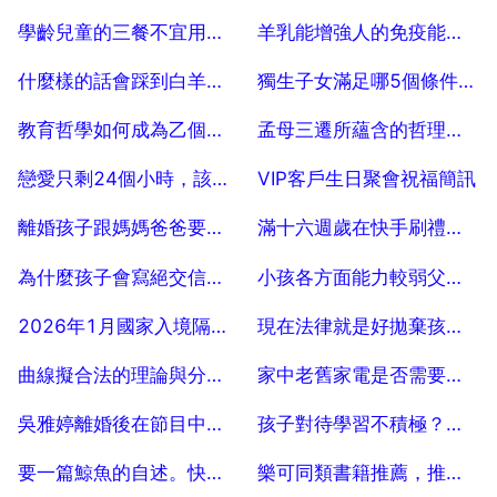
2025-07-04
2025-07-04
學齡兒童的三餐不宜用什麼代替
羊乳能增強人的免疫能力嗎？
2025-07-04
2025-07-04
什麼樣的話會踩到白羊座雷區呢？
獨生子女滿足哪5個條件，符合獨生子女的條件是什麼
2025-07-04
2025-07-04
教育哲學如何成為乙個好教師
孟母三遷所蘊含的哲理，孟母三遷懂得了什麼道理
2025-07-04
2025-07-04
戀愛只剩24個小時，該怎麼做？
VIP客戶生日聚會祝福簡訊
2025-07-04
2025-07-04
離婚孩子跟媽媽爸爸要給撫養費嗎？
滿十六週歲在快手刷禮物平臺會告知父母嗎？
2025-07-04
2025-07-04
為什麼孩子會寫絕交信？孩子收到絕交信怎麼辦
小孩各方面能力較弱父母到外地打工怎麼辦？
2025-07-04
2025-07-04
2026年1月國家入境隔離最新政策國家簽證最新訊息
現在法律就是好拋棄孩子以後還照樣享受養老？
2025-07-04
2025-07-04
曲線擬合法的理論與分析，多項式曲線擬合方法會不會過擬合
家中老舊家電是否需要更換新家電
2025-07-04
2025-07-04
吳雅婷離婚後在節目中連線王櫟鑫，你覺得兩個人離婚後該如何相處？
孩子對待學習不積極？巧用「增減效應」，提公升孩子學習動力？
2025-07-04
2025-07-04
要一篇鯨魚的自述。快快快快快快！！！！
樂可同類書籍推薦，推薦樂可類的書籍