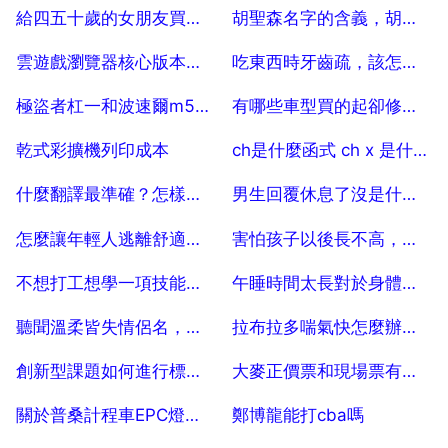
2025-07-04
2025-07-04
給四五十歲的女朋友買衣跟他多少錢好？
胡聖森名字的含義，胡昌聖這名字的含義
2025-07-04
2025-07-04
雲遊戲瀏覽器核心版本過低怎麼辦
吃東西時牙齒疏，該怎樣保護牙齒
2025-07-04
2025-07-04
極盜者杠一和波速爾m5哪個好
有哪些車型買的起卻修不起呢？為什麼？
2025-07-04
2025-07-04
乾式彩擴機列印成本
ch是什麼函式 ch x 是什麼函式
2025-07-04
2025-07-04
什麼翻譯最準確？怎樣的翻譯算是正確的？
男生回覆休息了沒是什麼意思
2025-07-04
2025-07-04
怎麼讓年輕人逃離舒適區？
害怕孩子以後長不高，應該從小給他喝純牛奶補鈣嗎？
2025-07-04
2025-07-04
不想打工想學一項技能再打工
午睡時間太長對於身體有沒有好處呢？為什麼睡的時間越長越難醒呢？
2025-07-04
2025-07-04
聽聞溫柔皆失情侶名，以溫柔耳語對應的情侶名
拉布拉多喘氣快怎麼辦，你好拉布拉多喘氣歷害怎麼回事
2025-07-04
2025-07-04
創新型課題如何進行標準化
大麥正價票和現場票有什麼區別
2025-07-04
2025-07-04
關於普桑計程車EPC燈的故障。
鄭博龍能打cba嗎