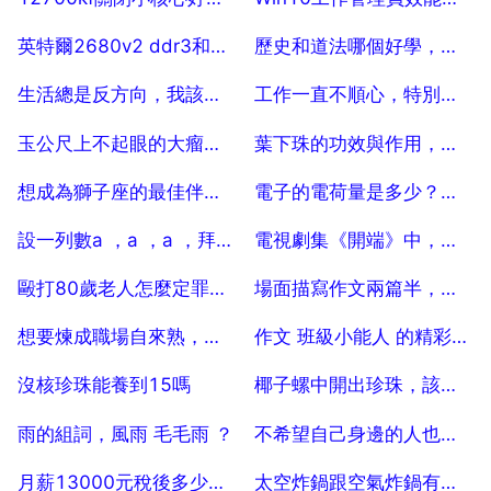
2025-07-04
2025-07-04
英特爾2680v2 ddr3和2673v3和ddr4哪個好？
歷史和道法哪個好學，歷史道法怎樣能考好
2025-07-04
2025-07-04
生活總是反方向，我該怎麼做
工作一直不順心，特別煩，該怎麼調整心態？
2025-07-04
2025-07-04
玉公尺上不起眼的大瘤子，價值為何高過黑松露？
葉下珠的功效與作用，葉下珠的功效與作用 葉下珠的功效和作用
2025-07-04
2025-07-04
想成為獅子座的最佳伴侶,你得培養哪些性格
電子的電荷量是多少？電荷數是多少？
2025-07-04
2025-07-04
設一列數a ，a ，a ，拜託各位了 3Q
電視劇集《開端》中，最後公交車上的人都活下來了嗎？
2025-07-04
2025-07-04
毆打80歲老人怎麼定罪，毆打80歲以上老人刑法
場面描寫作文兩篇半，描寫乙個場面的作文
2025-07-04
2025-07-04
想要煉成職場自來熟，就一定得懂哪些溝通技巧呢？大家有建議分享嗎？
作文 班級小能人 的精彩開頭 40
2025-07-04
2025-07-04
沒核珍珠能養到15嗎
椰子螺中開出珍珠，該算誰的？
2025-07-04
2025-07-04
雨的組詞，風雨 毛毛雨 ？
不希望自己身邊的人也喜歡自己的偶像是什麼心理
2025-07-04
2025-07-04
月薪13000元稅後多少錢。
太空炸鍋跟空氣炸鍋有什麼不同