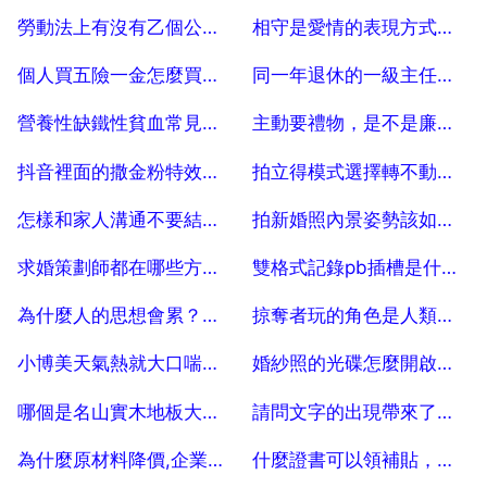
2025-07-04
2025-07-04
勞動法上有沒有乙個公司說把乙個員工遲退就遲退的說法？
相守是愛情的表現方式嗎？
2025-07-04
2025-07-04
個人買五險一金怎麼買划算些？
同一年退休的一級主任科員，為什麼養老金完全不一樣呢？
2025-07-04
2025-07-04
營養性缺鐵性貧血常見於什麼小兒？是一種什麼貧血
主動要禮物，是不是廉價的表現？
2025-07-04
2025-07-04
抖音裡面的撒金粉特效在哪裡
拍立得模式選擇轉不動，拍立得按不動快門
2025-07-04
2025-07-04
怎樣和家人溝通不要結婚？
拍新婚照內景姿勢該如何擺？
2025-07-04
2025-07-04
求婚策劃師都在哪些方面是令人難以超越的呢？
雙格式記錄pb插槽是什麼意思
2025-07-04
2025-07-04
為什麼人的思想會累？思想很累，為什麼
掠奪者玩的角色是人類怎麼提高戰力
2025-07-04
2025-07-04
小博美天氣熱就大口喘粗氣是心臟的問題嗎？
婚紗照的光碟怎麼開啟，拍婚紗照刻在光碟裡的底片怎麼存到電腦裡面
2025-07-04
2025-07-04
哪個是名山實木地板大品牌？房子要動工裝修了。
請問文字的出現帶來了什麼作用？
2025-07-04
2025-07-04
為什麼原材料降價,企業進入擴張階段
什麼證書可以領補貼，證書補貼怎麼領取