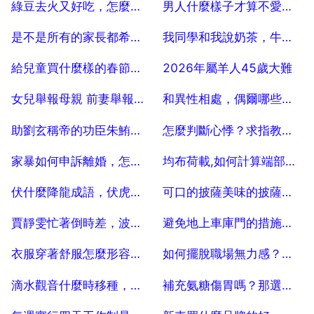
綠豆去火又好吃，怎麼做，不用浸泡不用攪拌，早餐點心輕鬆搞定呢？
男人什麼樣子才算不愛你？
2025-07-04
2025-07-04
是不是所有的家長都希望孩子能夠接受最好的教育呢？
我同學和我說奶茶，牛奶例假的時候喝會結塊的，血塊，請專業人士解答
2025-07-04
2025-07-04
給兒童買什麼樣的春節禮物好呢？
2026年屬羊人45歲大難
2025-07-04
2025-07-04
女兒舉報母親 前妻舉報前夫，藍翔企業家族到底怎麼了？
和異性相處，偶爾哪些不老實的行為反而更容易抓住乙個人的心？
2025-07-04
2025-07-04
助劉玄稱帝的功臣朱鮪，為何還謀害了劉秀的大哥呢？
怎麼判斷心悸？求指教一二
2025-07-04
2025-07-04
家暴如何申訴離婚，怎樣申訴離婚家 暴？
均布荷載,如何計算端部壓力
2025-07-04
2025-07-04
伏什麼降龍成語，伏虎降龍的意思是什麼
可口的披薩美味的披薩熱帶口味怎麼做可口的披薩熱帶口味攻略
2025-07-04
2025-07-04
賈靜雯忙著倒時差，波妞咘咘打架了，波妞奶兇十足，咘咘被打哭，後來如何？
避免地上車庫門的措施，車庫門被車堵住,最正確的做法
2025-07-04
2025-07-04
衣服穿著舒服怎麼形容，形容「衣服穿得舒適」的詞語是什麼？
如何擺脫職場無力感？如何擺脫職場中的無力感？
2025-07-04
2025-07-04
滴水觀音什麼時移種，滴水觀音什麼季節移栽
補充氨糖傷胃嗎？那選擇硫酸氨糖會不會更好些？
2025-07-04
2025-07-04