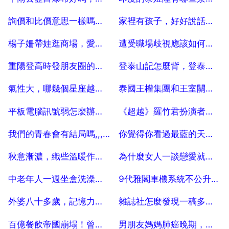
2025-07-04
2025-07-04
詢價和比價意思一樣嗎？詢比價是什麼意思
家裡有孩子，好好說話就那麼重要嗎？
2025-07-04
2025-07-04
楊子姍帶娃逛商場，愛女出行坐近2萬元推車，她婚後狀態好嗎？
遭受職場歧視應該如何應對？
2025-07-04
2025-07-04
重陽登高時發朋友圈的句子（熱門80句）
登泰山記怎麼背，登泰山記 要不要背誦？
2025-07-04
2025-07-04
氣性大，哪幾個星座越生氣越冷漠呢？
泰國王權集團和王室關係，泰國王室成員有哪些
2025-07-04
2025-07-04
平板電腦訊號弱怎麼辦，平板電腦wifi訊號不好是什麼原因
《超越》羅竹君扮演者是誰
2025-07-04
2025-07-04
我們的青春會有結局嗎,,,曾經的勿忘心安,最後成了無法言語的過
你覺得你看過最藍的天是在哪裡？
2025-07-04
2025-07-04
秋意漸濃，織些溫暖作陪？
為什麼女人一談戀愛就愛作？
2025-07-04
2025-07-04
中老年人一週坐盒洗澡幾次為好
9代雅閣車機系統不公升級有影響嗎
2025-07-04
2025-07-04
外婆八十多歲，記憶力很好是什麼體驗？
雜誌社怎麼發現一稿多投，關於一稿多投的問題。
2025-07-04
2025-07-04
百億餐飲帝國崩塌！曾甩開海底撈「幾條街」，譚長安到底經歷了什麼？
男朋友媽媽肺癌晚期，應該結婚嗎？ 20