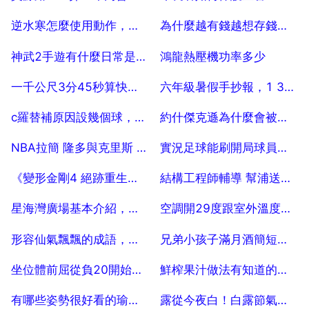
2025-07-04
2025-07-04
逆水寒怎麼使用動作，逆水寒待機動作怎麼改
為什麼越有錢越想存錢？為什麼越存錢越有錢
2025-07-04
2025-07-04
神武2手遊有什麼日常是手機不好做的
鴻龍熱壓機功率多少
2025-07-04
2025-07-04
一千公尺3分45秒算快嗎，一公里5分30秒是什麼速度
六年級暑假手抄報，1 3年級暑假手抄報
2025-07-04
2025-07-04
c羅替補原因設幾個球，c羅替補原因是什麼？
約什傑克遜為什麼會被太陽交易？
2025-07-04
2025-07-04
NBA拉簡 隆多與克里斯 保羅哪個比較厲害？各有什麼特點？
實況足球能刷開局球員嗎，實況足球怎樣快速給球員公升級
2025-07-04
2025-07-04
《變形金剛4 絕跡重生》你是否敬畏星空？
結構工程師輔導 幫浦送劑對混凝土效能的影響
2025-07-04
2025-07-04
星海灣廣場基本介紹，星海廣場在哪
空調開29度跟室外溫度有關係嗎？
2025-07-04
2025-07-04
形容仙氣飄飄的成語，仙氣飄飄下一句是什麼？
兄弟小孩子滿月酒簡短祝福語（集萃80句）
2025-07-04
2025-07-04
坐位體前屈從負20開始怎麼算
鮮榨果汁做法有知道的沒，想自己做，幫一下哈
2025-07-04
2025-07-04
有哪些姿勢很好看的瑜伽動作推薦一下？
露從今夜白！白露節氣，養生該如何做？