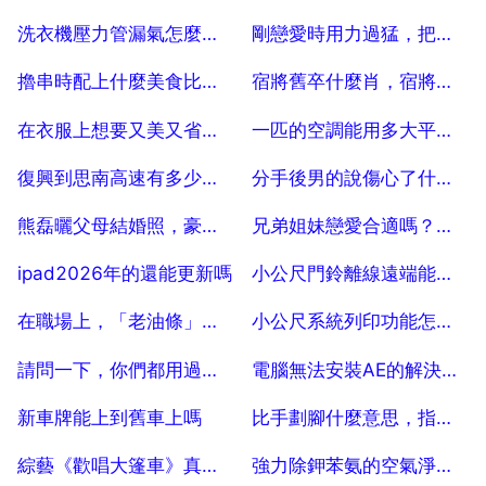
2025-07-04
2025-07-04
洗衣機壓力管漏氣怎麼修，洗衣機管子漏水怎麼修
剛戀愛時用力過猛，把熱情消耗殆盡的星座有哪些？
2025-07-04
2025-07-04
擼串時配上什麼美食比較好？
宿將舊卒什麼肖，宿將舊卒是什麼生肖
2025-07-04
2025-07-04
在衣服上想要又美又省，搭配絲巾是明智的選擇嗎？為什麼？
一匹的空調能用多大平公尺，大一匹空調適合多少平方公尺
2025-07-04
2025-07-04
復興到思南高速有多少千公尺
分手後男的說傷心了什麼意思
2025-07-04
2025-07-04
熊磊曬父母結婚照，豪華婚車太搶眼，網友 許敏高攀了，你覺得呢？
兄弟姐妹戀愛合適嗎？姐弟戀真的合適嗎
2025-07-04
2025-07-04
ipad2026年的還能更新嗎
小公尺門鈴離線遠端能操作嗎
2025-07-04
2025-07-04
在職場上，「老油條」與「老實人」，哪個受歡迎？為什麼？
小公尺系統列印功能怎麼用，小公尺手機如何列印檔案
2025-07-04
2025-07-04
請問一下，你們都用過什麼好用的獲 客工 具？
電腦無法安裝AE的解決方法
2025-07-04
2025-07-04
新車牌能上到舊車上嗎
比手劃腳什麼意思，指手畫腳意思
2025-07-04
2025-07-04
綜藝《歡唱大篷車》真實感十足，這部綜藝有哪些看點呢？
強力除鉀苯氨的空氣淨化器？