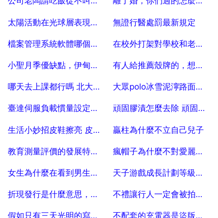
公司老闆請吃飯從不叫我，怎麼回事？
離了婚，你們過的怎麼樣？真的幸福嗎？
2025-07-04
2025-07-04
太陽活動在光球層表現是岩石圈的範圍是多少
無證行醫處罰最新規定
2025-07-04
2025-07-04
檔案管理系統軟體哪個好，國內檔案管理系統排名
在校外打架對學校和老師造成了怎樣的影響？
2025-07-04
2025-07-04
小聖月季優缺點，伊甸園月季的優缺點
有人給推薦殼牌的，想知道殼牌的機油好用嗎？
2025-07-04
2025-07-04
哪天去上課都行嗎 北大青鳥清河老師嚴格嗎
大眾polo冰雪泥濘路面怎麼樣
2025-07-04
2025-07-04
臺達伺服負載慣量設定，臺達伺服過負荷,怎麼調整控制引數
頑固膠漬怎麼去除 頑固膠漬去除的方法
2025-07-04
2025-07-04
生活小妙招皮鞋擦亮 皮鞋擦亮的方法
贏柱為什麼不立自己兒子
2025-07-04
2025-07-04
教育測量評價的發展特點？
瘋帽子為什麼不對愛麗絲表白
2025-07-04
2025-07-04
女生為什麼在看到男生的時候會用手捂住胸口啊？
天子游戲成長計劃等級過了還沒能領嗎
2025-07-04
2025-07-04
折現發行是什麼意思，折價發行和貼現發行是乙個意思嗎
不禮讓行人一定會被拍嗎要人工選嗎
2025-07-04
2025-07-04
假如只有三天光明的寫作思路。
不配套的充電器是盜版的嗎