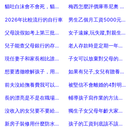
2025-07-04
2025-07-04
貓吐白沫會不會死，貓吐白沫會自愈嗎
梅西怎麼評價庫蒂尼奧 沒了庫蒂尼奧的巴西會怎樣？
2025-07-04
2025-07-04
2026年比較流行的自行車
男生乙個月工資5000元，能養活老婆嗎？
2025-07-04
2025-07-04
父母說假如考上第三批，也不會讓我讀的，壓力很大，該怎麼辦？
女子遠嫁,玩失蹤,對親生父母不管不問,父母該咋辦？
2025-07-04
2025-07-04
兒子能查父母銀行的存款嗎？
老人存款時是定期一年好還是三年好，分多筆存會更好嗎？
2025-07-04
2025-07-04
現任妻子和家長相比誰更重要？你有什麼看法？
子女可以放棄對父母的贍養義務和繼承權嗎
2025-07-04
2025-07-04
想要透徹瞭解孩子，用什麼能測啊？
如果有兒子,女兒有贍養父母的義務嗎
2025-07-04
2025-07-04
前夫沒給撫養費我可以不養孩子嗎？
被堅信不會離婚的4對明星夫妻，他們撕掉結婚證，你最看好誰？
2025-07-04
2025-07-04
長的漂亮是不是在職場中更有優勢呢？
輔導孩子寫作業的方法，家長千萬別錯過！試試哪個方法
2025-07-04
2025-07-04
沒收入的女兒要不要給父母贍養費
獨生子女父母年齡大家裡沒人照顧人優先推送嗎？
2025-07-04
2025-07-04
新房子裝修用什麼防水塗料比較好？
孩子的工資到底該不該上交父母？