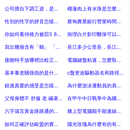
2025-07-04
2025-07-04
公司擅自下調工資，是否有據可循？
榴蓮肉上有水珠是怎麼回事
2025-07-04
2025-07-04
性別的性字的拼音怎樣寫？
蔡甸農業銀行營業時間，農行北蔡支行週日營業嗎
2025-07-04
2025-07-04
你如何看待格力被罰5 8億這件事？
病理白片影印醫保可以報銷嗎
2025-07-04
2025-07-04
寫出幾個含有「鶴」 「龜」
長江多少公里長，長江全長多少公里
2025-07-04
2025-07-04
接吻時手放哪裡比較正常？
電腦鍵盤粘連，怎麼取消粘連鍵？
2025-07-04
2025-07-04
基本養老關係指的是什麼？
c盤更改驅動器名和路徑有什麼用
2025-07-04
2025-07-04
錯過真愛的感受是怎樣的？
為什麼游泳運動員的肩膀比較寬
2025-07-04
2025-07-04
父母身體不 舒服 老 瞞著！大家有什麼方法 可以解決？
在甲午中日戰爭中為國捐軀的將士的故事
2025-07-04
2025-07-04
六字箴言黃金路路通的寓意
膝上型電腦能不能連線研華工控機
2025-07-04
2025-07-04
如何正確評估歐盟的實力？
陽光玫瑰為什麼有的有籽有的沒有籽