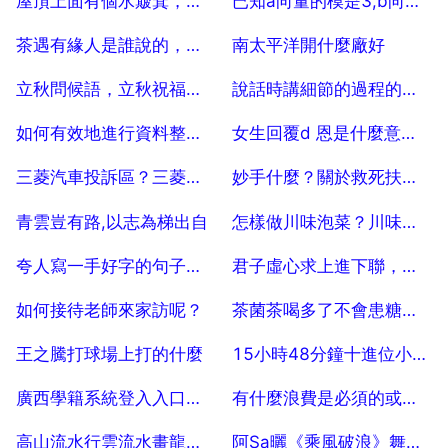
屋頂上面有個水簸箕，那是幹嘛的呀？
已知a向量的模是3,b向量的模是2, a,d 是3分之 ,求 a b
2025-07-04
2025-07-04
茶遇有緣人是誰說的，茶遇有緣人的下一句
南太平洋開什麼廠好
2025-07-04
2025-07-04
立秋問候語，立秋祝福問候語38句
說話時講細節的過程的人有心理問題嗎？
2025-07-04
2025-07-04
如何有效地進行資料整理，提高自身的工作效率？
女生回覆d 恩是什麼意思？
2025-07-04
2025-07-04
三菱汽車投訴區？三菱的召回汽車
妙手什麼？關於救死扶傷的
2025-07-04
2025-07-04
青雲豈有路,以志為梯出自
怎樣做川味泡菜？川味泡菜的製作方法
2025-07-04
2025-07-04
夸人寫一手好字的句子，讚美一手好字的句子有哪些？
君子虛心求上進下聯，完成對聯上聯 虛心促上進下聯
2025-07-04
2025-07-04
如何接待老師來家訪呢？
茶菌茶喝多了不會患糖尿病嗎
2025-07-04
2025-07-04
王之騰打球場上打的什麼
15小時48分鐘十進位小時折算時間
2025-07-04
2025-07-04
廣西學籍系統登入入口是什麼？
有什麼浪費是必須的或者不可必免的？
2025-07-04
2025-07-04
高山流水行雲流水畫龍點睛造句？
阿Sa曬《乘風破浪》舞臺靚照，粉色短夾克配，能否勾起觀眾青春回憶殺？