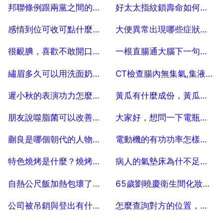
2025-07-04
2025-07-04
邦聯條例跟兩黨之間的關係
好太太指紋鎖壽命如何？使用真實感受
2025-07-04
2025-07-04
感情到位可收可點什麼意思？
大便異常出現哪些症狀需要抓緊看醫生？
2025-07-04
2025-07-04
很靦腆，喜歡不敢開口說的星座有哪些你知道嗎？
一根直腸通大腦下一句，一根直腸通大腦,打一成語猜對有獎。
2025-07-04
2025-07-04
繡眉多久可以用洗面奶？繡眉後多久可以洗臉
CT檢查腸內無集氣,集液說明腸道好嗎
2025-07-04
2025-07-04
遲小秋的表演功力怎麼樣？
黃瓜有什麼成份，黃瓜的主要成分是什麼
2025-07-04
2025-07-04
朋友說噬脂菌可以改善酸性體質 是真的麼？為什麼可以改變體制呢？ 15
大家好，想問一下電瓶車是否屬於安全隱患？
2025-07-04
2025-07-04
蒯良是哪個朝代的人物？蒯徹是什麼人 幹什麼的
電動機的有功功率怎樣算出？
2025-07-04
2025-07-04
特色燒烤是什麼？燒烤有哪些特色？
病人的氣墊床為什不足麼氣 20
2025-07-04
2025-07-04
自熱公尺飯加熱包壞了怎麼吃？
65歲劉曉慶衛生間化妝，如今的她怎樣了？
2025-07-04
2025-07-04
公司被吊銷與登出有什麼區別
怎麼查詢對方的位置，怎麼能查到對方在哪個位置
2025-07-04
2025-07-04