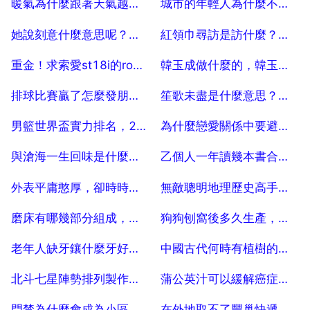
暖氣為什麼跟著天氣越來越多了
城市的年輕人為什麼不要孩子
2025-07-04
2025-07-04
她說刻意什麼意思呢？刻意代表什麼意思
紅領巾尋訪是訪什麼？紅領巾尋訪可以去哪裡尋訪
2025-07-04
2025-07-04
重金！求索愛st18i的root方法，z4root,和Universal Androot都不行
韓玉成做什麼的，韓玉成的介紹
2025-07-04
2025-07-04
排球比賽贏了怎麼發朋友圈
笙歌未盡是什麼意思？笙歌是什麼意思 笙歌的含義
2025-07-04
2025-07-04
男籃世界盃實力排名，2019男籃世界盃排名榜
為什麼戀愛關係中要避免情緒穩定呢？
2025-07-04
2025-07-04
與滄海一生回味是什麼意思
乙個人一年讀幾本書合適呢？
2025-07-04
2025-07-04
外表平庸憨厚，卻時時刻刻在奮鬥，成功不會太遠的星座有哪些？
無敵聰明地理歷史高手進 5
2025-07-04
2025-07-04
磨床有哪幾部分組成，磨床有哪幾種
狗狗刨窩後多久生產，狗狗開始刨窩了是不是快生了
2025-07-04
2025-07-04
老年人缺牙鑲什麼牙好鑲牙材料選擇 劉明舟
中國古代何時有植樹的習俗？
2025-07-04
2025-07-04
北斗七星陣勢排列製作的草鞋,其天地兩珠的天珠代表什麼
蒲公英汁可以緩解癌症的疼痛
2025-07-04
2025-07-04
門禁為什麼會成為小區防護必不可少的設施？
在外地取不了豐巢快遞