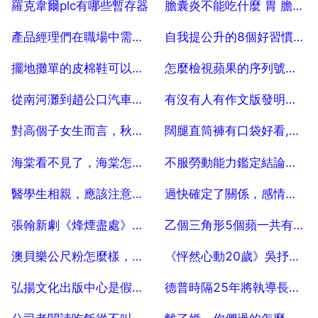
羅克韋爾plc有哪些暫存器
膽囊炎不能吃什麼 胃 膽囊不適乙個多月 胃，膽囊不適，體重減少
2025-07-04
2025-07-04
產品經理們在職場中需要注意哪些問題？應該如何規劃自己的工作？
自我提公升的8個好習慣？你有哪些提公升自我的好習慣？
2025-07-04
2025-07-04
擺地攤單的皮棉鞋可以買20塊錢一雙嗎
怎麼檢視蘋果的序列號？如何查蘋果序列號？
2025-07-04
2025-07-04
從南河灘到趙公口汽車站 公交線路
有沒有人有作文版發明創造的事例？
2025-07-04
2025-07-04
對高個子女生而言，秋冬必買的神褲是什麼？
闊腿直筒褲有口袋好看,還是不要口袋
2025-07-04
2025-07-04
海棠看不見了，海棠怎麼突然進不去了
不服勞動能力鑑定結論如何處理？
2025-07-04
2025-07-04
醫學生相親，應該注意什麼？
過快確定了關係，感情能長久嗎
2025-07-04
2025-07-04
張翰新劇《烽煙盡處》網播量慘淡，你如何看待這部劇？
乙個三角形5個蘋一共有幾個
2025-07-04
2025-07-04
澳貝樂公尺粉怎麼樣，澳貝音樂健身架質量怎麼樣？
《怦然心動20歲》吳抒洋留言感謝熱能，此舉是為了什麼？
2025-07-04
2025-07-04
弘揚文化出版中心是假的吧？
德普時隔25年將執導長片《莫蒂裡安尼》，他塑造過哪些深入人心的形象？
2025-07-04
2025-07-04