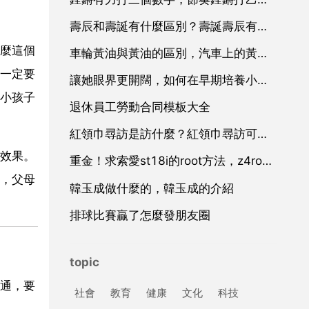
壽辰和壽誕有什麼區別？壽誕壽辰有什麼區別
麼這個
車輪黃油與黃油的區別，汽車上的黃油是什麼油？
一定要
讓她眼界更開闊，如何在早期培養小孩的情商？
小孩子
退休員工勞動合同模板大全
紅領巾尋訪是訪什麼？紅領巾尋訪可以去哪裡尋訪
效果。
重金！求索愛st18i的root方法，z4root,和Universal Androot都不行
，父母
韓玉成做什麼的，韓玉成的介紹
排球比賽贏了怎麼發朋友圈
topic
通，要
社會
教育
健康
文化
科技