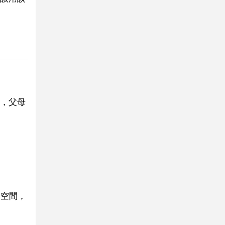
，父母
由空間，