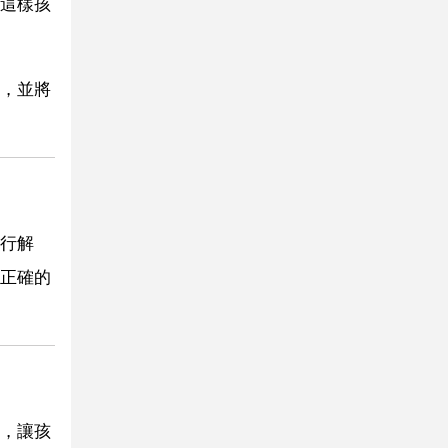
這樣孩
，並將
行解
正確的
，讓孩