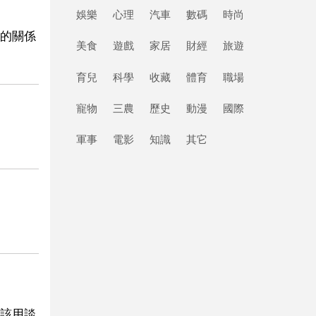
娛樂
心理
汽車
數碼
時尚
的關係
美食
遊戲
家居
財經
旅遊
育兒
科學
收藏
體育
職場
寵物
三農
歷史
動漫
國際
軍事
電影
知識
其它
該用談