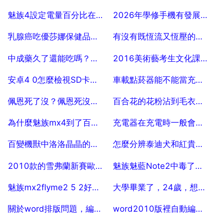
2025-07-28
2025-07-28
魅族4設定電量百分比在哪裡
2026年學修手機有發展前景嗎,請專業人士回答一下。謝謝！
2025-07-28
2025-07-28
乳腺癌吃優莎娜保健品能行嗎
有沒有既恆流又恆壓的電源？在技術上能否做到？
2025-07-28
2025-07-28
中成藥久了還能吃嗎？中成藥過期還能吃嗎？過多長時間沒有關係
2016美術藝考生文化課在300分,藝考300分能上什麼大學
2025-07-28
2025-07-28
安卓4 0怎麼檢視SD卡的檔案？
車載點菸器能不能當充電口用
2025-07-28
2025-07-28
佩恩死了沒？佩恩死沒？怎樣死抵？
百合花的花粉沾到毛衣上怎麼洗
2025-07-28
2025-07-28
為什麼魅族mx4到了百分之十掉電這麼快
充電器在充電時一般會不會燒壞
2025-07-28
2025-07-28
百變機獸中洛洛晶晶的詳細介紹
怎麼分辨泰迪犬和紅貴狗呢？
2025-07-28
2025-07-28
2010款的雪弗蘭新賽歐怎麼樣啊？給介紹介紹
魅族魅藍Note2中毒了怎麼防毒
2025-07-28
2025-07-28
魅族mx2flyme2 5 2好不好用
大學畢業了，24歲，想回去復讀 可以嗎
2025-07-28
2025-07-28
關於word排版問題，編號10之後的製表符怎麼刪不掉
word2010版裡自動編號並生成標題時，標題自動刷出很多省略號