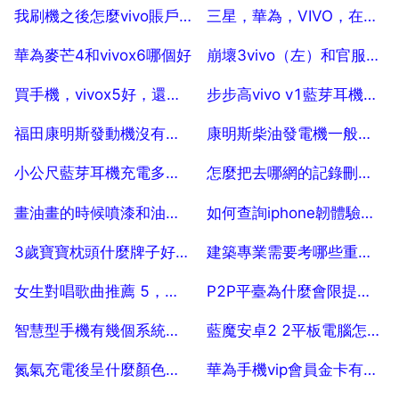
2025-07-29
2025-07-29
我刷機之後怎麼vivo賬戶還不能重置
三星，華為，VIVO，在同價位的情況下，那個品牌手機最好？
2025-07-29
2025-07-29
華為麥芒4和vivox6哪個好
崩壞3vivo（左）和官服（右）有什麼區別
2025-07-29
2025-07-29
買手機，vivox5好，還是oppor7好
步步高vivo v1藍芽耳機怎麼使用
2025-07-29
2025-07-29
福田康明斯發動機沒有力氣怎麼去修
康明斯柴油發電機一般價格在多少？
2025-07-29
2025-07-29
小公尺藍芽耳機充電多長時間合適
怎麼把去哪網的記錄刪除掉
2025-07-29
2025-07-29
畫油畫的時候噴漆和油畫顏料能混著可以嗎？
如何查詢iphone韌體驗證是否關閉
2025-07-29
2025-07-29
3歲寶寶枕頭什麼牌子好，3歲寶寶適合睡哪種品牌的枕頭？
建築專業需要考哪些重要的證？
2025-07-29
2025-07-29
女生對唱歌曲推薦 5，女生對唱歌曲推薦
P2P平臺為什麼會限提，限制提現怎麼辦
2025-07-29
2025-07-29
智慧型手機有幾個系統？有什麼不同？
藍魔安卓2 2平板電腦怎麼恢復出廠設定
2025-07-29
2025-07-29
氮氣充電後呈什麼顏色，充電寶充電時燈是什麼顏色
華為手機vip會員金卡有什麼用