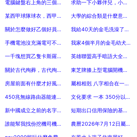
電腦鍵盤右上角的三個指示燈有什麼作用？？？？？
求助一下小夥伴兒，小夥伴們，猜一下
2025-07-29
2025-07-29
某西甲球隊球衣，西甲各隊球衣都賣多少錢
大學的綜合類是什麼意思，大學專業中綜合，文科，理科分別又是什麼意思
2025-07-29
2025-07-29
關於怎麼做好乙個好員工激勵的話術
我給40天的金毛洗澡了，會死嗎
2025-07-29
2025-07-29
手機電池沒充滿電可不可以用
我家4個半月的金毛幼犬腳掌
2025-07-29
2025-07-29
一千塊想買乙隻卡斯羅小狗不串的能買得到嗎
英雄聯盟高手暗語大全，英雄聯盟各種暗語，比如ez等所有暗語，求解釋
2025-07-29
2025-07-29
關於古代殉葬，古代殉葬制度到底有多恐怖
東芝牌膝上型電腦開機忘了密碼型號L315Windowp xp需如何解決？謝謝
2025-07-29
2025-07-29
房屋前面有什麼才好風水，風水講房屋前面有什麼好
屬相相剋 八字相合在一起會好嗎
2025-07-29
2025-07-29
450兆無線路由器能連穿5道牆嗎訊號怎麼樣
文化要求 一本 350分以上 二本 340分以上。 這是什麼意思？
2025-07-29
2025-07-29
新中國成立之前的名字，新中國成立共有多少名將軍
短期出口信用保險的基本概念
2025-07-29
2025-07-29
誰能幫我找份挖機司機工作啊？
農曆2026年7月12日屬雞和農曆2026年2月4日屬狗的八字合麼
2025-07-29
2025-07-29