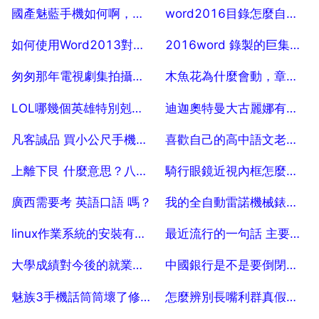
2025-07-28
2025-07-28
國產魅藍手機如何啊，魅族手機是國產手機嗎？
word2016目錄怎麼自動生成
2025-07-28
2025-07-28
如何使用Word2013對文件進行快速排版
2016word 錄製的巨集儲存在哪裡可以永久在任何新建文件中使用？謝謝大神！
2025-07-28
2025-07-28
匆匆那年電視劇集拍攝地點是哪裡
木魚花為什麼會動，章魚小丸子上面薄薄的會動的是什麼
2025-07-28
2025-07-28
LOL哪幾個英雄特別剋制亞索
迪迦奧特曼大古麗娜有兒子嗎
2025-07-28
2025-07-28
凡客誠品 買小公尺手機的禮品卡怎麼用
喜歡自己的高中語文老師，我該怎麼辦
2025-07-28
2025-07-28
上離下艮 什麼意思？八卦的上離下艮
騎行眼鏡近視內框怎麼配？
2025-07-28
2025-07-28
廣西需要考 英語口語 嗎？
我的全自動雷諾機械錶不帶6小時就停
2025-07-28
2025-07-28
linux作業系統的安裝有幾種方式
最近流行的一句話 主要看氣質 指什麼
2025-07-28
2025-07-28
大學成績對今後的就業有影響嗎
中國銀行是不是要倒閉了？？
2025-07-28
2025-07-28
魅族3手機話筒筒壞了修要多少錢
怎麼辨別長嘴利群真假？怎樣識別長嘴利群香菸的正假？