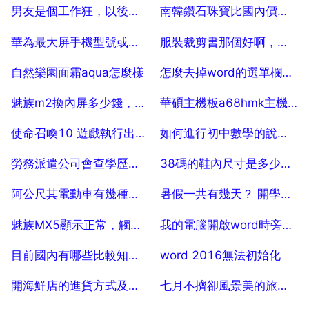
2025-07-29
2025-07-29
男友是個工作狂，以後如果嫁給他會幸福嗎？
南韓鑽石珠寶比國內價格要便宜嗎
2025-07-29
2025-07-29
華為最大屏手機型號或者名稱
服裝裁剪書那個好啊，有沒有裁剪類的好書籍
2025-07-29
2025-07-29
自然樂園面霜aqua怎麼樣
怎麼去掉word的選單欄工具欄功能區ribbon
2025-07-29
2025-07-29
魅族m2換內屏多少錢，魅族mx2螢幕碎了換個螢幕多少錢
華碩主機板a68hmk主機板配i3處理器玩遊戲
2025-07-29
2025-07-29
使命召喚10 遊戲執行出錯問題
如何進行初中數學的說題教學
2025-07-29
2025-07-29
勞務派遣公司會查學歷嗎？ 100
38碼的鞋內尺寸是多少釐公尺
2025-07-29
2025-07-29
阿公尺其電動車有幾種騎行方式？平時充電麻煩嗎？
暑假一共有幾天？ 開學時我就讀5年級上期了
2025-07-29
2025-07-29
魅族MX5顯示正常，觸控螢幕失靈，怎麼辦
我的電腦開啟word時旁邊又會出現乙個 s接著就是相同的檔名稱
2025-07-29
2025-07-29
目前國內有哪些比較知名了網際網絡資管平臺？
word 2016無法初始化
2025-07-29
2025-07-29
開海鮮店的進貨方式及如何運輸
七月不擠卻風景美的旅遊地