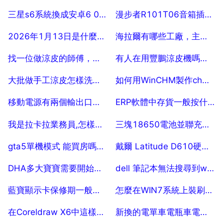
2025-07-29
2025-07-29
三星s6系統換成安卓6 0後充電很慢
漫步者R101T06音箱插孔接觸不良
2025-07-29
2025-07-29
2026年1月13日是什麼節氣？
海拉爾有哪些工廠，主要生產什麼，越詳細越好 5
2025-07-29
2025-07-29
找一位做涼皮的師傅，有做涼皮的師傅嗎？做出涼皮又軟又薄又勁道！
有人在用豐鵬涼皮機嗎？怎麼樣
2025-07-29
2025-07-29
大批做手工涼皮怎樣洗面，做涼皮怎樣洗面
如何用WinCHM製作chm電子書
2025-07-29
2025-07-29
移動電源有兩個輸出口該用哪乙個
ERP軟體中存貨一般按什麼分類
2025-07-29
2025-07-29
我是拉卡拉業務員,怎樣把POS機很好的推廣給客戶
三塊18650電池並聯充電用多大充電器合適
2025-07-29
2025-07-29
gta5單機模式 能買房嗎錢怎麼用
戴爾 Latitude D610硬體公升級
2025-07-29
2025-07-29
DHA多大寶寶需要開始吃啊 哪個牌子好
dell 筆記本無法搜尋到wifi訊號。。救命啊
2025-07-29
2025-07-29
藍寶顯示卡保修期一般是多久
怎麼在WIN7系統上裝刷機驅動，我試了好幾次都不行
2025-07-29
2025-07-29
在Coreldraw X6中這樣的字是怎麼弄的？
新換的電單車電瓶車電瓶要先充電嗎