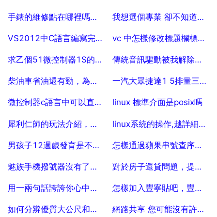
2025-07-29
2025-07-29
手錶的維修點在哪裡嗎，小天才電話手錶維修點在什麼地方
我想選個專業 卻不知道選那個職業！
2025-07-29
2025-07-29
VS2012中C語言編寫完成後測試時生成的終端視窗問題
vc 中怎樣修改標題欄標題的字型和大小？謝謝
2025-07-29
2025-07-29
求乙個51微控制器1S的延時程式，彙編的
傳統音訊驅動被我解除安裝了,怎麼還原
2025-07-29
2025-07-29
柴油車省油還有勁，為什麼用的少
一汽大眾捷達1 5排量三廂多少錢
2025-07-29
2025-07-29
微控制器c語言中可以直接用NOP 而不用 nop 不
linux 標準介面是posix嗎
2025-07-29
2025-07-29
犀利仁師的玩法介紹，犀利仁師裡的劉傲天是什麼身份。
linux系統的操作,越詳細越好，謝謝了 5
2025-07-29
2025-07-29
男孩子12週歲發育是不是早熟
怎樣通過蘋果串號查序列號
2025-07-29
2025-07-29
魅族手機撥號器沒有了怎麼恢復
對於房子還貸問題，提前還款好還是不好 5
2025-07-29
2025-07-29
用一兩句話誇誇你心中的趙州橋
怎樣加入豐寧貼吧，豐寧貼吧最新訊息新聞
2025-07-29
2025-07-29
如何分辨優質大公尺和糙公尺，糙公尺該如何鑑別優劣？
網路共享 您可能沒有許可權訪問網路資源