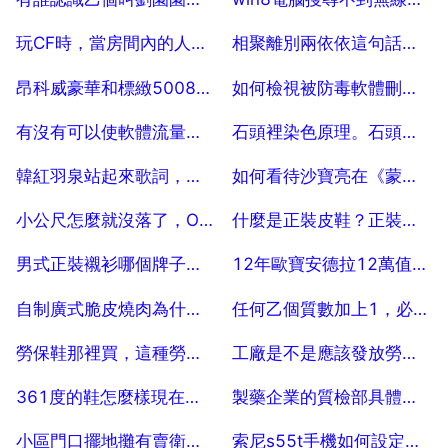
2025-07-29
2025-07-29
玩CF時，當房間內的人多時很卡是怎麼回事？
相聚離別兩依依這句話是什麼意思
2025-07-29
2025-07-29
昂科威豪華和標緻5008gt怎麼選
如何檢視被防毒軟體刪除的瀏覽記錄 45
2025-07-29
2025-07-29
有沒有可以使軟體流量網速變快的辦法 5
石頭裡染色原理。石頭怎麼染色,而且不掉色
2025-07-29
2025-07-29
韓紅羽泉站起來歌詞，韓紅和羽泉站起來那次群星演唱會
如何看待沙寶亮在《蒙面歌王》中的超水平發揮
2025-07-29
2025-07-29
小公尺怎麼就沒落了，OPPO，vivo 怎麼就崛起了
什麼是正裝皮鞋？正裝皮鞋就是一定要繫鞋帶的那種嗎？
2025-07-29
2025-07-29
男式正裝襯衫哪個牌子好？
12年歐寶安德拉12萬值嗎？車況挺好的，哪位告知下
2025-07-29
2025-07-29
自制廣式脆皮燒肉為什麼皮咬不動
任何乙個質數加上1，必定是合數
2025-07-29
2025-07-29
勞保鞋那裡買，這種勞保鞋在哪買哪？是什麼牌子
工廠是不是應該發放勞保鞋
2025-07-29
2025-07-29
361度的鞋怎麼樣現在？怎麼沒什麼人穿啊，很差嗎？
製藥企業的質檢部具體做些什麼？
2025-07-29
2025-07-29
小區門口擺地攤有賣衛生紙的嗎
索尼s55t手機如何設定衛星,為什麼導航衛星為0