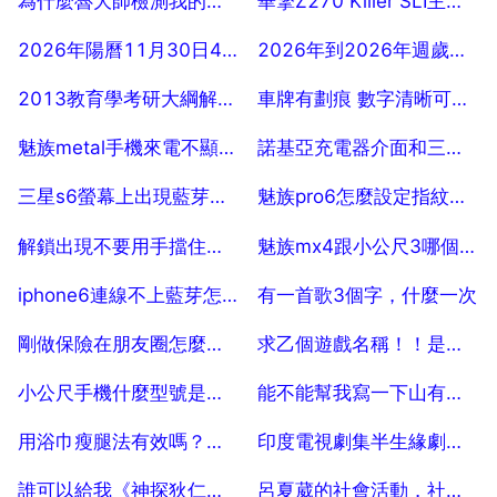
為什麼魯大師檢測我的的固態硬碟介面是SATA2
華擎Z270 Killer SLI主機板 兩組M 2介面 可以插兩塊M 2的SSD麼
2025-07-28
2025-07-28
2026年陽曆11月30日4點40多的生辰八字
2026年到2026年週歲是多少
2025-07-28
2025-07-28
2013教育學考研大綱解析什麼時候出來
車牌有劃痕 數字清晰可見 不會有問題吧
2025-07-28
2025-07-28
魅族metal手機來電不顯示畫面怎麼回事
諾基亞充電器介面和三星一樣嗎
2025-07-28
2025-07-28
三星s6螢幕上出現藍芽共享已停止
魅族pro6怎麼設定指紋乙個介面密碼鎖乙個介面
2025-07-28
2025-07-28
解鎖出現不要用手擋住頂端
魅族mx4跟小公尺3哪個手機比較好
2025-07-28
2025-07-28
iphone6連線不上藍芽怎麼設定
有一首歌3個字，什麼一次
2025-07-28
2025-07-28
剛做保險在朋友圈怎麼宣佈
求乙個遊戲名稱！！是關於打仗的！！
2025-07-28
2025-07-28
小公尺手機什麼型號是可以用電信卡的？
能不能幫我寫一下山有木兮的鋼琴譜
2025-07-28
2025-07-28
用浴巾瘦腿法有效嗎？百科全上說的浴巾瘦腿法有效嗎
印度電視劇集半生緣劇情介紹
2025-07-28
2025-07-28
誰可以給我《神探狄仁傑》的導演錢雁秋的部落格？
呂夏葳的社會活動，社會活動與社會實踐的區別