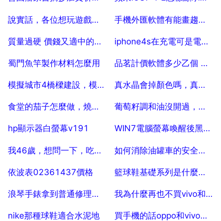
2025-07-29
2025-07-29
說實話，各位想玩遊戲的新人，還是去老區吧
手機外匯軟體有能畫趨勢線的嗎？
2025-07-29
2025-07-29
質量過硬 價錢又適中的臺釣竿哪找
iphone4s在充電可是電量為什麼會越充越少
2025-07-29
2025-07-29
蜀門魚竿製作材料怎麼用
品茗計價軟體多少乙個 或者廣達計價多少乙個。。。。。。 5
2025-07-29
2025-07-29
模擬城市4橋樑建設，模擬城市4尖峰時刻怎麼做橋
真水晶會掉顏色嗎，真的水晶項鍊表面會掉顏色嗎
2025-07-29
2025-07-29
食堂的茄子怎麼做，燒茄子食堂的做法大全
葡萄籽調和油沒開過，過期了能食用嗎
2025-07-29
2025-07-29
hp顯示器白螢幕v191
WIN7電腦螢幕喚醒後黑屏，有底光，螢幕還是黑的 50
2025-07-29
2025-07-29
我46歲，想問一下，吃健安喜葡萄籽膠囊100mg和300mg,哪個好，我面板過敏的
如何消除油罐車的安全隱患
2025-07-29
2025-07-29
依波表02361437價格
籃球鞋基礎系列是什麼意思？質量怎麼樣？
2025-07-29
2025-07-29
浪琴手錶拿到普通修理店可以修理嗎
我為什麼再也不買vivo和OPPO
2025-07-29
2025-07-29
nike那種球鞋適合水泥地
買手機的話oppo和vivo這兩個品牌的產品，到底哪個好？