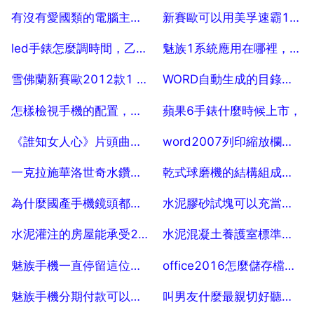
2025-07-28
2025-07-28
有沒有愛國類的電腦主題和電腦桌面桌布啊
新賽歐可以用美孚速霸1000嗎
2025-07-28
2025-07-28
led手錶怎麼調時間，乙個鍵的led手錶怎麼調時間
魅族1系統應用在哪裡，魅族的自帶應用市場是哪乙個軟體？
2025-07-28
2025-07-28
雪佛蘭新賽歐2012款1 4的3擋30邁4擋40邁嘬車是什麼故障
WORD自動生成的目錄中頁碼大小怎麼修改
2025-07-28
2025-07-28
怎樣檢視手機的配置，是否原裝機
蘋果6手錶什麼時候上市，
2025-07-28
2025-07-28
《誰知女人心》片頭曲，《誰知女人心》主題曲叫什麼
word2007列印縮放欄灰色，點不了。
2025-07-28
2025-07-28
一克拉施華洛世奇水鑽價格
乾式球磨機的結構組成，間歇球磨機的結構與分類
2025-07-28
2025-07-28
為什麼國產手機鏡頭都是日本索尼的
水泥膠砂試塊可以充當壓漿試塊送檢
2025-07-28
2025-07-28
水泥灌注的房屋能承受200年嗎
水泥混凝土養護室標準溫溼度是多少
2025-07-28
2025-07-28
魅族手機一直停留這位置咋回事一直不動了
office2016怎麼儲存檔案不包含個人資訊,任何人可修改呢
2025-07-28
2025-07-28
魅族手機分期付款可以嗎，魅族手機可以分期付款嗎
叫男友什麼最親切好聽，應該叫男朋友什麼比較親切呀？