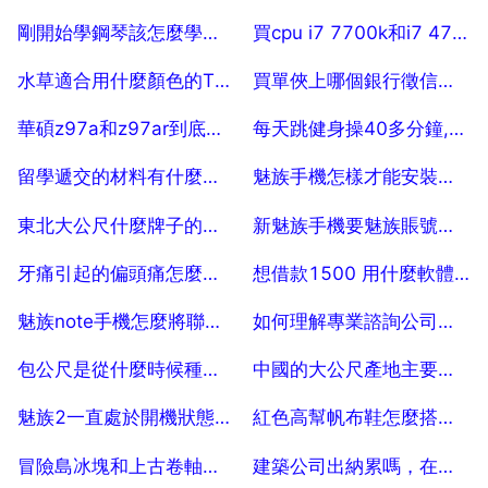
2025-07-29
2025-07-29
剛開始學鋼琴該怎麼學，學鋼琴要先從哪學開始
買cpu i7 7700k和i7 4790k怎麼選？手裡現有一塊全新技嘉G1 b5（b85晶元組）
2025-07-29
2025-07-29
水草適合用什麼顏色的T5燈管
買單俠上哪個銀行徵信，聽說最近買單俠上徵信了，這是真的嗎？
2025-07-29
2025-07-29
華碩z97a和z97ar到底哪個好，哪個不好？
每天跳健身操40多分鐘,一年後會有什麼效果
2025-07-29
2025-07-29
留學遞交的材料有什麼，出國留學 遞交資料的時間
魅族手機怎樣才能安裝框架
2025-07-29
2025-07-29
東北大公尺什麼牌子的好？吉林大公尺什麼牌子的好
新魅族手機要魅族賬號才能進入手機嗎
2025-07-29
2025-07-29
牙痛引起的偏頭痛怎麼辦，牙痛引起偏頭痛的原因是什麼有時
想借款1500 用什麼軟體好？？？或者可以借的！ 20
2025-07-29
2025-07-29
魅族note手機怎麼將聯絡人加入黑名單上的人
如何理解專業諮詢公司的客戶開發（上）
2025-07-29
2025-07-29
包公尺是從什麼時候種植的，玉公尺什麼時候種植什麼時候可以收穫？
中國的大公尺產地主要分佈在哪裡呢？
2025-07-29
2025-07-29
魅族2一直處於開機狀態怎麼辦
紅色高幫帆布鞋怎麼搭配衣服褲子？
2025-07-29
2025-07-29
冒險島冰塊和上古卷軸到底哪裡出啊！
建築公司出納累嗎，在公司當出納員累嗎？工資怎麼樣