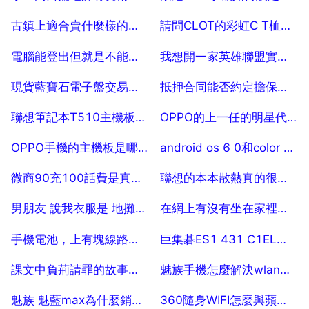
2025-07-29
2025-07-29
古鎮上適合賣什麼樣的飾品？跪求好心人幫幫忙！
請問CLOT的彩虹C T桖如何？
2025-07-29
2025-07-29
電腦能登出但就是不能關機 80
我想開一家英雄聯盟實體店， 都需要什麼手續？
2025-07-29
2025-07-29
現貨藍寶石電子盤交易靠譜嗎？？怎麼做？？
抵押合同能否約定擔保期限
2025-07-29
2025-07-29
聯想筆記本T510主機板多少錢
OPPO的上一任的明星代言人是誰
2025-07-28
2025-07-28
OPPO手機的主機板是哪個公司生產的？
android os 6 0和color os3 0哪個系統好
2025-07-28
2025-07-28
微商90充100話費是真的嗎
聯想的本本散熱真的很不好嗎
2025-07-28
2025-07-28
男朋友 說我衣服是 地攤貨？他是什麼意思？
在網上有沒有坐在家裡就可以賺錢的工作？
2025-07-28
2025-07-28
手機電池，上有塊線路板有什麼用？
巨集碁ES1 431 C1EL怎麼樣？巨集碁ES1 431 C1EL好嗎
2025-07-28
2025-07-28
課文中負荊請罪的故事背後的資料
魅族手機怎麼解決wlan故障
2025-07-28
2025-07-28
魅族 魅藍max為什麼銷量不好
360隨身WIFI怎麼與蘋果平板電腦連不上