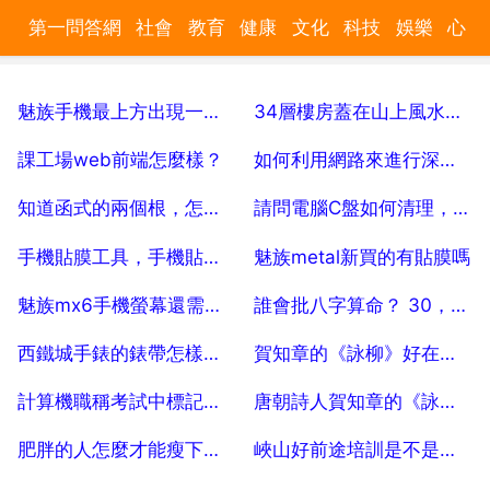
第一問答網
社會
教育
健康
文化
科技
娛樂
心
理
汽車
數碼
時尚
美食
遊戲
家居
財經
旅遊
魅族手機最上方出現一整排字母加數字
34層樓房蓋在山上風水好嗎
育兒
2025-07-29
2025-07-29
課工場web前端怎麼樣？
如何利用網路來進行深度學習訓練
2025-07-29
2025-07-29
知道函式的兩個根，怎樣用交點式設解析式？
請問電腦C盤如何清理，我的是win7系統
2025-07-29
2025-07-29
手機貼膜工具，手機貼膜需要哪些工具
魅族metal新買的有貼膜嗎
2025-07-29
2025-07-29
魅族mx6手機螢幕還需要貼膜嗎
誰會批八字算命？ 30，誰會批八字算命？
2025-07-29
2025-07-29
西鐵城手錶的錶帶怎樣調節
賀知章的《詠柳》好在哪裡 短一點
2025-07-29
2025-07-29
計算機職稱考試中標記的題做對了算分嗎
唐朝詩人賀知章的《詠柳》在幾年級課文中
2025-07-29
2025-07-29
肥胖的人怎麼才能瘦下來，胖人怎麼才能瘦下來了
峽山好前途培訓是不是正規機構
2025-07-29
2025-07-29