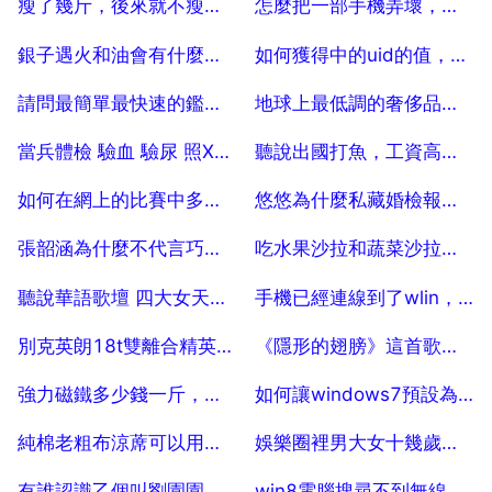
瘦了幾斤，後來就不瘦了，怎麼回事
怎麼把一部手機弄壞，外表看不出來
2025-07-29
2025-07-29
銀子遇火和油會有什麼反應
如何獲得中的uid的值，安卓開發中如何獲取userId？
2025-07-29
2025-07-29
請問最簡單最快速的鑑定zippo打火機真假的方法？ 5
地球上最低調的奢侈品牌是哪個
2025-07-29
2025-07-29
當兵體檢 驗血 驗尿 照X光 是檢查什麼？
聽說出國打魚，工資高，一年能掙多少，
2025-07-29
2025-07-29
如何在網上的比賽中多投票
悠悠為什麼私藏婚檢報告，悠悠的婚檢報告是怎麼回事？
2025-07-29
2025-07-29
張韶涵為什麼不代言巧樂茲了呢？
吃水果沙拉和蔬菜沙拉會發胖嗎
2025-07-29
2025-07-29
聽說華語歌壇 四大女天后 是哪幾名
手機已經連線到了wlin，但上不去網是怎麼回事
2025-07-29
2025-07-29
別克英朗18t雙離合精英版上路多少錢
《隱形的翅膀》這首歌，告訴我們什麼？
2025-07-29
2025-07-29
強力磁鐵多少錢一斤，過火後的強磁多少錢一斤
如何讓windows7預設為以管理員身份開啟所有程式
2025-07-29
2025-07-29
純棉老粗布涼蓆可以用洗衣機洗嗎？
娛樂圈裡男大女十幾歲的明星夫妻有哪些
2025-07-29
2025-07-29
有誰認識乙個叫劉園園的人 重賞
win8電腦搜尋不到無線網路怎麼辦