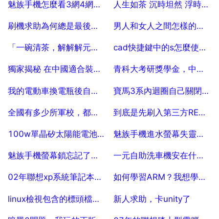
魅族手機怎麼看3網4網，魅族3手機怎麼切換網路
人生如茶 沉時坦然 浮時淡然 是什麼意思
2025-07-29
2025-07-29
刷機求助為何總是最後提示安裝包已損壞
男人和女人之間怎樣的相處才是最好的
2025-07-29
2025-07-29
「一碗清茶，解解解元之渴」中的3個解各是什麼意思？
cad快捷鍵中的s怎麼使用,求詳細講解
2025-07-29
2025-07-29
獨家揭秘 在中國適合裝修成北歐風格嗎
青科大考研獎學金，中科大碩士研究生第二年還有獎學金嗎
2025-07-29
2025-07-29
我的電動車換電瓶後自燃我該怎麼辦
寶馬3系內迴圈自己關閉，寶馬3系空調怎麼關閉
2025-07-29
2025-07-29
全國有多少所軍校，都是哪些，越詳細越好
到底是先刷入第三方REC還是先root？
2025-07-29
2025-07-29
100w單晶矽太陽能電池板價格是多少
魅族手機進水螢幕失靈脩修帶多少錢
2025-07-29
2025-07-29
魅族手機螢幕鎖忘記了，刷機也要密碼咋辦！！！求求幫幫忙
一元自助洗車機安在什麼地方合適沒人管
2025-07-29
2025-07-29
02年聯想xp系統筆記本如何連線無線
如何學習ARM？我想學ARM，可是不知道先從哪兒學？
2025-07-29
2025-07-29
linux檢視包含的標頭檔案原始檔
新人求助，卡unity了
2025-07-29
2025-07-29