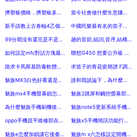
2025-07-29
2025-07-29
擠塑板價格，擠塑板多少錢一立方
當今社會做什麼生意賺錢快？？
2025-07-29
2025-07-29
新手請教上古卷軸4乙個小問題
中國民樂最有名的笛子獨奏曲是什麼 10
2025-07-29
2025-07-29
99分期沒有還完是不是不能再申請借款
趟的音節,組詞,音序,結構筆順
2025-07-29
2025-07-29
如何設定mfc對話方塊最小化
聯想G450 想要公升級 大家幫幫忙。
2025-07-29
2025-07-29
跪求卡馬斯基防毒軟體免費版
求笛子的青花瓷簡譜 F調或者G調的。
2025-07-29
2025-07-29
魅族MX3白色好看還是黑色好看啊，大家說說缺點
誰和我談論下，為什麼孫燕姿那麼快過氣了
2025-07-29
2025-07-29
魅族mx4手機螢幕鎖怎麼有兩個密碼可以開啟
魅族2跳屏和觸控螢幕部分失靈怎麼辦
2025-07-29
2025-07-29
為什麼魅族手機刷機後還是顯示出手機已鎖定 5
魅族note5更新系統手機死了，就這樣 20
2025-07-29
2025-07-29
oppo手機昌平維修部在什麼位置
魅族x5手機簡訊功能打不開，老是閃退是怎麼回事
2025-07-29
2025-07-29
魅族e怎麼加鎖讓它後臺執行啊？
魅族m x六怎樣設定開機自啟動