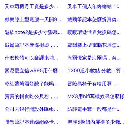
2025-07-29
2025-07-29
叉車司機月工資是多少嗎？
叉車工個人年終總結 10
2025-07-29
2025-07-29
戴爾膝上型電腦一天開9小時，耗電量是多少！
戴爾筆記本怎麼辨真偽，怎樣辨別戴爾膝上型電腦是否是正品？謝謝！
2025-07-29
2025-07-29
魅族note2是多少寸螢幕？
暖暖環遊世界兌換碼怎麼兌換？哪裡拿
2025-07-29
2025-07-29
戴爾筆記本硬碟損壞，保修要多久？
戴爾膝上型電腦花屏怎麼才能處理？ 5
2025-07-29
2025-07-29
什麼軟體可以翻譯柬埔寨文字版
海爾優家是海爾嗎，海爾優家智慧型科技 北京 有限公司怎麼樣？
2025-07-29
2025-07-29
索尼愛立信w995用什麼耳機音質最好
1200道小數點 分數口算題加答案
2025-07-29
2025-07-29
乾紅蔔萄酒發酸了能喝喝嗎
冒險島椅子有啥用啊，冒險島裡的椅子幹嘛用的，用後會消失嗎？
2025-07-29
2025-07-29
寶寶的輔食吃公尺粉，有什麼好的牌子推薦一下麼？
MX3用hifi耳機效果怎麼樣
2025-07-29
2025-07-29
公司去銀行開設外匯帳戶時需要帶什麼資料
防靜電手套一般都是什麼店有賣
2025-07-29
2025-07-29
聯想筆記本連線網絡卡，求教
魅族5換個內屏得多少錢，需要多久