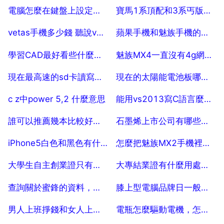
2025-07-29
2025-07-29
電腦怎麼在鍵盤上設定乙個按鍵來快速啟動？
寶馬1系頂配和3系丐版怎麼抉擇
2025-07-29
2025-07-29
vetas手機多少錢 聽說vetas手機是輕奢品牌，一般要多少錢
蘋果手機和魅族手機的卡大小一樣嗎
2025-07-29
2025-07-29
學習CAD最好看些什麼書籍
魅族MX4一直沒有4g網路怎麼辦， 詳細一點 謝謝！！！ 10
2025-07-29
2025-07-29
現在最高速的sd卡讀寫速度分別是多少？
現在的太陽能電池板哪個品牌好？
2025-07-29
2025-07-29
c z中power 5,2 什麼意思
能用vs2013寫C語言麼，不是C （初學者）
2025-07-29
2025-07-29
誰可以推薦幾本比較好的人力資源管理工具書？
石墨烯上市公司有哪些？哪隻是龍頭？
2025-07-29
2025-07-29
iPhone5白色和黑色有什麼區別
怎麼把魅族MX2手機裡的軟體移到記憶體卡
2025-07-29
2025-07-29
大學生自主創業證只有應屆生才能申請嗎
大專結業證有什麼用處？問題 大專結業證有用嗎？
2025-07-29
2025-07-29
查詢關於蜜鋒的資料，查詢關於學習雷鋒的資料
膝上型電腦品牌日一般減多少
2025-07-29
2025-07-29
男人上班掙錢和女人上班掙錢區別是什麼？
電瓶怎麼驅動電機，怎麼給電動機匹配蓄電池，具體點