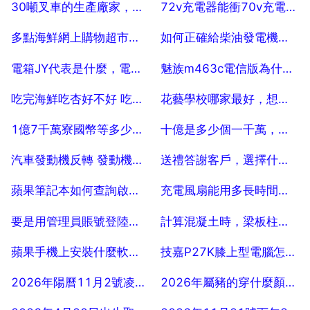
2025-07-29
2025-07-29
30噸叉車的生產廠家，中國有30噸的叉車生產嗎
72v充電器能衝70v充電器的電車嗎
2025-07-29
2025-07-29
多點海鮮網上購物超市裡有什麼？
如何正確給柴油發電機電瓶充電
2025-07-29
2025-07-29
電箱JY代表是什麼，電機上JYSWXNV是什麼意思？
魅族m463c電信版為什麼衝不起電
2025-07-29
2025-07-29
吃完海鮮吃杏好不好 吃完杏還能吃大蝦嗎
花藝學校哪家最好，想學花藝，去哪個學校比較好啊？
2025-07-29
2025-07-29
1億7千萬寮國幣等多少人民幣
十億是多少個一千萬，十億裡有幾個一千萬
2025-07-29
2025-07-29
汽車發動機反轉 發動機反拖是發動機反轉嗎
送禮答謝客戶，選擇什麼樣的禮品比較好？
2025-07-29
2025-07-29
蘋果筆記本如何查詢啟用日期
充電風扇能用多長時間可以用幾小時
2025-07-29
2025-07-29
要是用管理員賬號登陸是什麼意思
計算混凝土時，梁板柱的計算順序是什麼？
2025-07-29
2025-07-29
蘋果手機上安裝什麼軟體可以開啟word和excel
技嘉P27K膝上型電腦怎麼樣
2025-07-29
2025-07-29
2026年陽曆11月2號凌晨12點35分出生的女孩姓李取什麼名字好
2026年屬豬的穿什麼顏色好
2025-07-29
2025-07-29