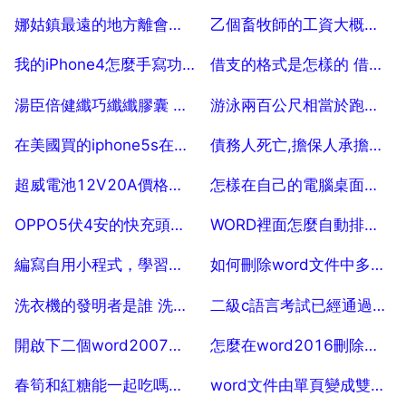
2025-07-29
2025-07-29
娜姑鎮最遠的地方離會澤多遠
乙個畜牧師的工資大概是多少？
2025-07-29
2025-07-29
我的iPhone4怎麼手寫功能沒了啊
借支的格式是怎樣的 借款格式和表格是怎樣的？
2025-07-29
2025-07-29
湯臣倍健纖巧纖纖膠囊 效果怎麼樣
游泳兩百公尺相當於跑步跑多遠
2025-07-29
2025-07-29
在美國買的iphone5s在國內可以用嗎？
債務人死亡,擔保人承擔什麼責任
2025-07-29
2025-07-29
超威電池12V20A價格是多少
怎樣在自己的電腦桌面留字？
2025-07-29
2025-07-29
OPPO5伏4安的快充頭給普通手機充電規格是5伏几安？
WORD裡面怎麼自動排數字序號
2025-07-29
2025-07-29
編寫自用小程式，學習哪一種計算機語言較好
如何刪除word文件中多餘的回車方法和技巧總結
2025-07-29
2025-07-29
洗衣機的發明者是誰 洗衣機誰發明的？
二級c語言考試已經通過了 怎麼拿到我的證書
2025-07-29
2025-07-29
開啟下二個word2007，會將前乙個覆蓋 10
怎麼在word2016刪除空白頁？
2025-07-29
2025-07-29
春筍和紅糖能一起吃嗎，竹筍跟紅糖一起吃會食物中毒嗎
word文件由單頁變成雙頁顯示並且頁面寬度不一致