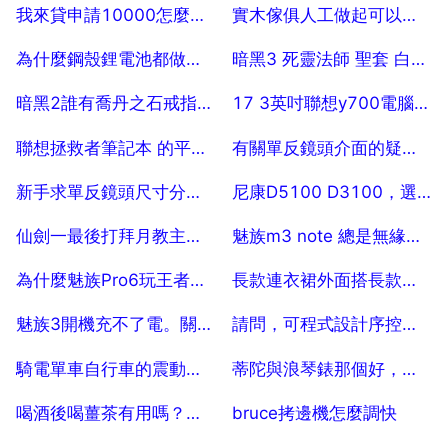
2025-07-29
2025-07-29
我來貸申請10000怎麼到賬才8000
實木傢俱人工做起可以做出手抓紋嗎
2025-07-29
2025-07-29
為什麼鋼殼鋰電池都做成圓柱形，比如18650
暗黑3 死靈法師 聖套 白骨風暴 範圍 多少碼
2025-07-29
2025-07-29
暗黑2誰有喬丹之石戒指的存檔。
17 3英吋聯想y700電腦玩大型遊戲怎麼樣
2025-07-29
2025-07-29
聯想拯救者筆記本 的平板電腦模式是什麼
有關單反鏡頭介面的疑問，關於單反鏡頭的問題！
2025-07-29
2025-07-29
新手求單反鏡頭尺寸分別，單反的鏡頭口徑問題
尼康D5100 D3100，選擇哪種好？
2025-07-29
2025-07-29
仙劍一最後打拜月教主都是怎麼打的？
魅族m3 note 總是無緣無故被ROOT，怎麼辦？
2025-07-29
2025-07-29
為什麼魅族Pro6玩王者榮耀會卡，而魅藍note3都不會
長款連衣裙外面搭長款外套還是短款外套？
2025-07-29
2025-07-29
魅族3開機充不了電。關機可以充。是怎麼回事
請問，可程式設計序控制 PLC 屬於大學的什麼專業？
2025-07-29
2025-07-29
騎電單車自行車的震動會影響機械錶嗎
蒂陀與浪琴錶那個好，浪琴和帝陀哪個好
2025-07-29
2025-07-29
喝酒後喝薑茶有用嗎？喝酒之後能喝薑茶嗎
bruce拷邊機怎麼調快
2025-07-29
2025-07-29