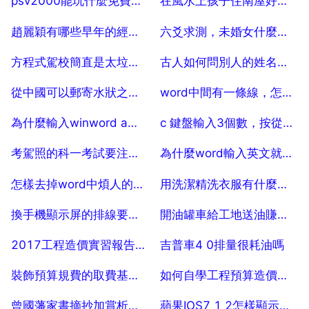
psv2000能玩什麼免費的遊戲盒單機遊戲
在風水上孩子住南屋好還是北屋好
2025-07-29
2025-07-29
趙麗穎有哪些早年的經歷，有誰知道趙麗穎的一生經歷？？
六爻求測，未婚女什麼時候能結婚。。
2025-07-29
2025-07-29
方程式駕校簡直是太垃圾了
古人如何問別人的姓名，古代怎麼問別人名字？
2025-07-29
2025-07-29
從中國可以郵寄水狀之類化妝品到美國？
word中間有一條線，怎麼刪也刪不掉
2025-07-29
2025-07-29
為什麼輸入winword a找不到檔案
c 鍵盤輸入3個數，按從小到大的順序輸出，求解。
2025-07-29
2025-07-29
考駕照的科一考試要注意些什麼啊？
為什麼word輸入英文就會自動變成中文？
2025-07-29
2025-07-29
怎樣去掉word中煩人的巨集安全警告？
用洗潔精洗衣服有什麼好處和壞處
2025-07-29
2025-07-29
換手機顯示屏的排線要怎麼換100元能換到嗎
開油罐車給工地送油賺錢嗎
2025-07-29
2025-07-29
2017工程造價實習報告的方式方法怎麼寫
吉普車4 0排量很耗油嗎
2025-07-29
2025-07-29
裝飾預算規費的取費基數是什麼？費率是多少？是什麼標準？
如何自學工程預算造價從什麼開始學
2025-07-29
2025-07-29
曾國藩家書摘抄加賞析，賞析曾國藩家書中的一句話
蘋果IOS7 1 2怎樣顯示電池電量百分比