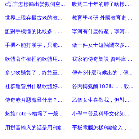
2025-07-28
2025-07-28
c語言怎樣輸出變數個空格 急求
吸菸二十年的肺子啥樣，吸二十年煙的人肺子是啥樣的
2025-07-28
2025-07-28
世界上現存最古老的教育機構是什麼 100
教育學考研 外國教育史 用書
2025-07-28
2025-07-28
誰對手機懂的比較多，極客修的零配件好不好
寧河有什麼特產，寧河縣的建築特色
2025-07-28
2025-07-28
手機不能打漢字，只能用拼音，怎麼辦啊？
做一件女士短袖襯衣多少布料？
2025-07-28
2025-07-28
軟體著作權裡的軟體用途和技術特點怎麼寫
我家的傳奇架設 資料庫 老是連線不上 為什麼
2025-07-28
2025-07-28
多少次懸賞了，終於重鑄出乙個遠古
傳奇3什麼時候出的，傳奇3還有嗎
2025-07-28
2025-07-28
社群運營用什麼軟體好？社群運營怎麼能夠輕鬆的管理呢？用什麼軟體好？
谷丙轉氨酶102IU L，穀草轉氨酶59IU L就是這兩個都公升上區了
2025-07-28
2025-07-28
傳奇赤月惡魔暴什麼？傳奇外傳赤月惡魔爆什麼
乙個女生喜歡我，但對我有點兇，我該怎麼辦
2025-07-28
2025-07-28
魅族note卡槽壞了一般維修店可以修嗎
小學中普及科學文化知識有哪些好處
2025-07-28
2025-07-28
用拼音輸入的話是用9鍵的快還是26全鍵盤的快啊 10
平板電腦怎樣9鍵輸入，平板怎麼設定九鍵
2025-07-28
2025-07-28