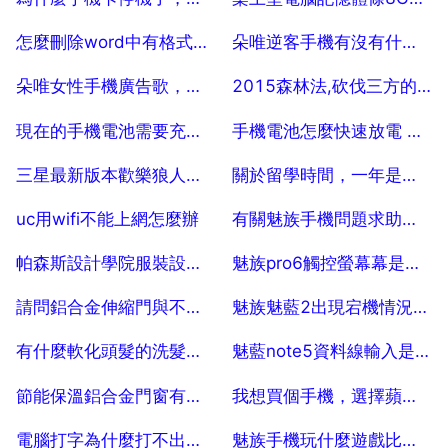
2025-07-29
2025-07-29
怎麼刪除word中有格式的空白頁
朵唯逆客手機有沒有什麼特色特別的功能呢？
2025-07-29
2025-07-29
朵唯女性手機廣告歌，最新的
2015森林法,砍伐三方的雜樹,要受怎樣的處罰
2025-07-29
2025-07-29
現在的手機電池需要充滿10小時啟用3次嗎？
手機電池怎麼快速放電 怎麼給手機快速放電
2025-07-29
2025-07-29
三星最新版本歡樂狼人殺跟別人不一樣 15
關於留學時間，一年是怎麼算的？
2025-07-29
2025-07-29
uc用wifi不能上網怎麼辦
有關魅族手機問題求助，關於魅族手機的問題
2025-07-29
2025-07-29
帕森斯設計學院服裝設計作品集要求有哪些
魅族pro6觸控螢幕幕是不是有清脆的聲音
2025-07-29
2025-07-29
請問鋁合金伸縮門與不鏽鋼伸縮門區別？ 15
魅族魅藍2出現宕機情況,不斷開機,卻又開不了
2025-07-29
2025-07-29
有什麼軟化頭髮的洗髮水推薦嗎？ 5
魅藍note5資料線輸入是1 5a還是2a
2025-07-29
2025-07-29
節能保溫鋁合金門窗有那些
我想買個手機，選擇蘋果還是華為的呢
2025-07-29
2025-07-29
電腦打字為什麼打不出漢字來
魅族手機玩什麼遊戲比較好？