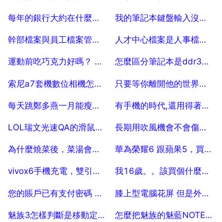
2025-07-29
2025-07-29
每年的銀行大約在什麼時間進行考試
我的筆記本鍵盤輸入沒有反應，怎麼辦？
2025-07-29
2025-07-29
幹部檔案與員工檔案管理應該分類整理嗎
人才中心檔案是人事檔案還是學籍檔案
2025-07-29
2025-07-29
運動前吃巧克力好嗎？ 跑步 要理由。
怎麼區分筆記本是ddr3還是ddr4記憶體條
2025-07-29
2025-07-29
索尼a7套機數位相機怎麼樣，好不好，優點，缺點
只要等你離開他的世界不再孤悲 這首歌叫什麼
2025-07-29
2025-07-29
每天跳鄭多燕一月能瘦多少斤？ 10
有手機的時代,還用得著買相機嗎
2025-07-29
2025-07-29
LOL瑞文光速QA的滑鼠巨集設定
長期用吹風機會不會傷頭髮或者頭疼？
2025-07-29
2025-07-29
為什麼燒菜後，菜湯會變黑
華為榮耀6 跟蘋果5，買哪個好用？ 10
2025-07-29
2025-07-29
vivox6手機充電，雙引擎閃充怎麼回事
我16歲。。該買個什麼牌子的手機？？？？真愁人。。。想了好久都不知道該買什麼？？？？
2025-07-29
2025-07-29
您的賬戶已有支付密碼 無需補全
膝上型電腦花屏 但是外接螢幕正常
2025-07-29
2025-07-29
魅族3怎樣判斷是移動定製版和公開版
怎麼把魅族的魅藍NOTE5刷成MIUI系統