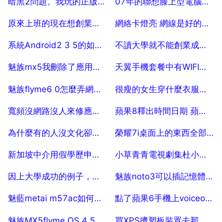
暗黑2問題。我玩的正版暗黑2 1 14c 請問能安裝大箱子補丁嗎
07年的聯想膝上型電腦怎麼上無線
2025-07-29
2025-07-29
原來上班的現在想創業，是合夥做，還是自己做呢
網絡卡燈亮 網線是好的！連不上區域網！
2025-07-29
2025-07-29
系統Android2 3 5的如何才能公升級高一些
不讀大學就不能創業成功嗎
2025-07-29
2025-07-29
魅族mx5我刪除了應用怎麼恢復
天翼手機套餐中有WIFI上網時長，如何使用
2025-07-29
2025-07-29
魅族flyme6 0怎麼弄網路簡訊
很瘦的女生穿什麼衣服好？怎麼搭？
2025-07-29
2025-07-29
寬頻沒網路沒人來修應該找誰 30
蘋果8釋出時間日期 蘋果8什麼時候釋出 2026年iphone釋出時間
2025-07-29
2025-07-29
為什麼有的人沒文化卻能創業成功
榮耀7i桌面上的東西全部隱藏了,怎樣可以復原
2025-07-29
2025-07-29
新加坡中介用假學歷申請sp中介要負責任嗎
小草青青電視劇集杜小軍的扮演者是誰
2025-07-29
2025-07-29
因上大學成功的例子，大學因交友而成功的名人
魅族noto3可以插記憶體卡嗎
2025-07-29
2025-07-29
魅藍metai m57ac如何回覆原廠設定
點了蘋果6手機上voiceover怎麼關閉
2025-07-29
2025-07-29
魅族MX5flyme OS 4 5 2 4c與flyme OS 4 5 2 2c哪個系統好用
買XPS擠塑板裝置去那個廠？？？