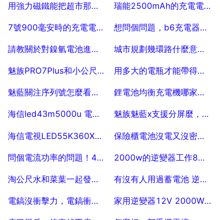
2025-07-29
2025-07-29
用強力磁鐵能把超市那種磁扣去掉麼，該怎麼做？
瑞能2500mAh的充電電池，要充多長時間
2025-07-29
2025-07-29
7號900毫安時的充電電池要充電多久才能充滿？
想問個問題，b6充電器充鎳氫充電電池，怎麼衝
2025-07-29
2025-07-29
請教關於對鎳氫電池進行充電的問題
城市規劃幾環路什麼意思，城市的幾環是什麼意思？有什麼用？
2025-07-29
2025-07-29
魅族PRO7Plus和小公尺6哪個值得買
用多大的電瓶才能帶得起節能燈
2025-07-29
2025-07-29
魅藍關注序列號怎麼看，魅族魅藍怎麼查詢手機的sn碼
鋰電池均衡充電機哪家公司有？
2025-07-29
2025-07-29
海信led43m5000u 電視機 怎樣
魅族魅藍x支援分屏麼，魅藍E2 魅藍X支援分屏嗎
2025-07-29
2025-07-29
海信電視LED55K360X3D能不能插記憶體卡？ 5
保險櫃電池沒電又沒密碼怎麼開
2025-07-29
2025-07-29
問個電流功率的問題！48v20a的電瓶轉換成220v1000w功率使用能用多長時間？
2000w的逆變器工作8小時需要多大容量的電瓶
2025-07-29
2025-07-29
淘公尺水和菜葉一起發孝可以澆那些植物
有沒有人用過蓄電池 逆變器 給電腦供電
2025-07-29
2025-07-29
電鎬沒衝擊力，電鎬衝擊力不足是什麼原因
家用逆變器12V 2000W用什麼型號的電瓶或蓄電池 20
2025-07-29
2025-07-29