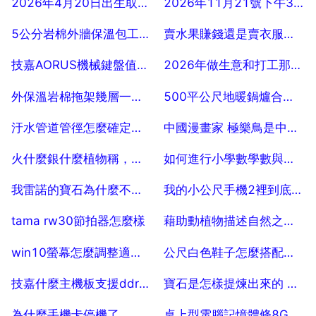
2026年4月20日出生取名女孩
2026年11月21號下午3點10分出生女寶寶名字
2025-07-29
2025-07-29
5公分岩棉外牆保溫包工不包料多少錢一平方
賣水果賺錢還是賣衣服賺錢啊？
2025-07-29
2025-07-29
技嘉AORUS機械鍵盤值得買麼
2026年做生意和打工那個好
2025-07-29
2025-07-29
外保溫岩棉拖架幾層一拖，外牆保溫岩棉板的托架多少公尺設定一道？
500平公尺地暖鍋爐合適用多大的
2025-07-29
2025-07-29
汙水管道管徑怎麼確定，有公式嗎
中國漫畫家 極樂鳥是中國那的啊？
2025-07-29
2025-07-29
火什麼銀什麼植物稱，火什麼銀什麼這個成語是什麼
如何進行小學數學數與代數的教學
2025-07-29
2025-07-29
我雷諾的寶石為什麼不會發動如題 謝謝了
我的小公尺手機2裡到底有幾個系統？
2025-07-29
2025-07-29
tama rw30節拍器怎麼樣
藉助動植物描述自然之美的詩句。
2025-07-29
2025-07-29
win10螢幕怎麼調整適合眼睛
公尺白色鞋子怎麼搭配，一身公尺白色搭配什麼顏色鞋子
2025-07-29
2025-07-29
技嘉什麼主機板支援ddr4 2133
寶石是怎樣提煉出來的 寶石怎麼提煉的
2025-07-29
2025-07-29
為什麼手機卡停機了，還可以用流量
桌上型電腦記憶體條8G2400的和8G1600的可以相容嗎