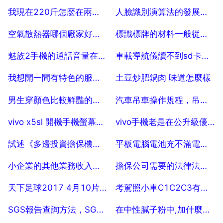
2025-07-29
2025-07-29
我現在220斤怎麼在兩年內減到50斤
人臉識別演算法的發展趨勢，人臉識別技術目前的發展前景是什麼樣的
2025-07-29
2025-07-29
空氣散熱器哪個廠家好？家用鋼製散熱器廠家哪個好？
標識標牌的材料一般從哪裡能大批量的買到？
2025-07-29
2025-07-29
魅族2手機的通話音量在哪裡調？？
車載導航儀讀不到sd卡，車載導航讀不出來SD卡了
2025-07-29
2025-07-29
我想開一間有特色的服裝店，有什麼好建議嗎？
土豆炒肥鍋肉 味道怎麼樣
2025-07-29
2025-07-29
男生穿顏色比較鮮豔的帆布鞋合適麼？求答案
汽車吊車操作規程，吊車的安全操作規程
2025-07-29
2025-07-29
vivo x5sl 開機手機螢幕不顯示但是觸屏有用是怎麼回事
vivo手機老是在公升級優化怎麼辦
2025-07-29
2025-07-29
試述《多邊投資擔保機構公約》承保的條件
平板電腦電池充不滿電，是電池壞了？
2025-07-29
2025-07-29
小企業的其他業務收入包括 多選題）
擔保公司需要的法律法規，擔保公司需要了解的法律法規有哪些
2025-07-29
2025-07-29
天下足球2017 4月10片尾曲是什麼歌？
考駕照小車C1C2C3有什麼區別
2025-07-29
2025-07-29
SGS報告查詢方法，SGS證書在網上怎樣檢測它的真實性？
在中性膩子粉中,加什麼化工的硬度更好呢