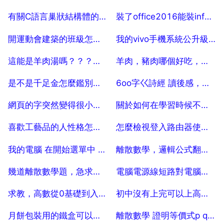
2025-07-29
2025-07-29
有關C語言巢狀結構體的賦值
裝了office2016能裝infopath2013嗎
2025-07-29
2025-07-29
開運動會建築的班級怎麼喊口號
我的vivo手機系統公升級了開機就一直是這樣怎麼辦
2025-07-29
2025-07-29
這能是羊肉湯嗎？？？吃鼻舒適可以喝羊肉湯嗎
羊肉，豬肉哪個好吃，豬肉和羊肉哪個好吃？
2025-07-29
2025-07-29
是不是千足金怎麼鑑別，千足金怎麼辨別
6oo字巜詩經 讀後感，詩經讀後感300字，急
2025-07-29
2025-07-29
網頁的字突然變得很小怎麼辦？
關於如何在學習時候不受差同學干擾的問題
2025-07-29
2025-07-29
喜歡工藝品的人性格怎麼的
怎麼檢視登入路由器使用者有多少？
2025-07-29
2025-07-29
我的電腦 在開始選單中 找不到 執行 該怎麼辦
離散數學，邏輯公式翻譯，求解救命考試中 100
2025-07-29
2025-07-29
幾道離散數學題，急求。答完再追加200懸賞！ 100
電腦電源線短路對電腦有什麼影響
2025-07-29
2025-07-29
求教，高數從0基礎到入門至精通
初中沒有上完可以上高中嗎
2025-07-29
2025-07-29
月餅包裝用的鐵盒可以用來烘烤食物嗎？ 5
離散數學 證明等價式p q r r p q