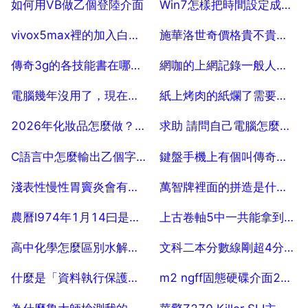
如何用VB做乙個登陸介面
Win7怎樣把時間設定成24小時格式的？
2025-07-28
2025-07-28
vivox5max裡的加入白名單是什麼意思
施華洛世奇價格貴不貴啊，施華洛世奇多少錢。
2025-07-28
2025-07-28
傳奇3g的各技能書在哪裡爆？越全越好
網咖的上網記錄一般人可以查嗎
2025-07-28
2025-07-28
電腦幾年沒用了，現在用起來，開機和執行很慢，而且非常卡，請問怎麼
紙上烤肉的紙爛了需要換紙嗎
2025-07-28
2025-07-28
2026年化妝品怎麼做？怎麼加入雪娣？
求助 請問自己電腦怎麼挖坑
2025-07-28
2025-07-28
C語言中怎麼輸出乙個字串空格後面的部分
鍵盤手機上有個叫傳奇的遊戲誰知道
2025-07-28
2025-07-28
淺表性慢性胃竇炎會有拉肚子症狀嗎
萬智牌裡面的拼造是什麼意思
2025-07-28
2025-07-28
農曆l974年1月14曰是什麼座是什星座
上古卷軸5中一共能拿到幾個上古卷軸？
2025-07-28
2025-07-28
高中化學怎麼區別水解方程式和電離方程式
文科二本分數線剛超4分能上什麼學校
2025-07-28
2025-07-28
什麼是「資料執行保護」以及如何關閉
m2 ngff固態硬碟介面2242 2260 2280，怎麼知道筆記本支援哪一種？ 80
2025-07-28
2025-07-28