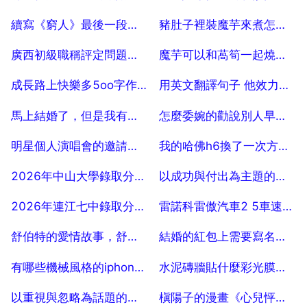
2025-07-18
2025-07-18
續寫《窮人》最後一段怎麼寫
豬肚子裡裝魔芋來煮怎麼吃
2025-07-18
2025-07-18
廣西初級職稱評定問題！ 5
魔芋可以和萵筍一起燒雞嗎
2025-07-18
2025-07-18
成長路上快樂多5oo字作文
用英文翻譯句子 他效力於洛杉磯湖人隊。
2025-07-18
2025-07-18
馬上結婚了，但是我有些後悔了，怎麼辦
怎麼委婉的勸說別人早點結婚
2025-07-18
2025-07-18
明星個人演唱會的邀請的嘉賓是幹嘛的？
我的哈佛h6換了一次方向機有什麼壞處
2025-07-18
2025-07-18
2026年中山大學錄取分數線是多少
以成功與付出為主題的事例
2025-07-18
2025-07-18
2026年連江七中錄取分數線
雷諾科雷傲汽車2 5車速在60 80公里左右好像嗡嗡響什麼原因
2025-07-18
2025-07-18
舒伯特的愛情故事，舒伯特的感情經歷是怎樣的？
結婚的紅包上需要寫名字嗎？
2025-07-18
2025-07-18
有哪些機械風格的iphone6手機殼
水泥磚牆貼什麼彩光膜，水泥磚地面要搭什麼純色的牆面比較合適
2025-07-18
2025-07-18
以重視與忽略為話題的作文
槇陽子的漫畫《心兒怦怦跳》2卷是完結的嗎？？