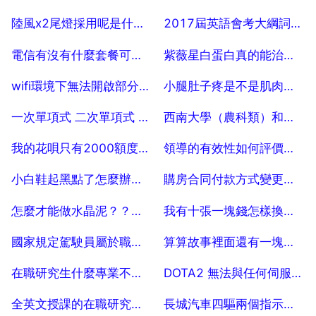
2025-07-19
2025-07-19
陸風x2尾燈採用呢是什麼燈？
2017屆英語會考大綱詞彙表翻譯
2025-07-19
2025-07-19
電信有沒有什麼套餐可以漫遊優惠的？？？
紫薇星白蛋白真的能治好臉上痘痘嗎
2025-07-19
2025-07-19
wifi環境下無法開啟部分網頁，流量卻可以，怎麼辦 20
小腿肚子疼是不是肌肉拉傷
2025-07-19
2025-07-19
一次單項式 二次單項式 三次單項式
西南大學（農科類）和西南大學有什麼區別啊
2025-07-19
2025-07-19
我的花唄只有2000額度，想買5000的商品，能不能支付3000現金和2000花唄
領導的有效性如何評價？怎樣提高領導的有效性？
2025-07-19
2025-07-19
小白鞋起黑點了怎麼辦啊，求各位熱心網友解答。
購房合同付款方式變更，備案了的購房合同如何更改付款方式
2025-07-19
2025-07-19
怎麼才能做水晶泥？？？水晶泥怎麼做？
我有十張一塊錢怎樣換成十塊錢 20
2025-07-19
2025-07-19
國家規定駕駛員屬於職業病工種嗎
算算故事裡面還有一塊錢在哪去了
2025-07-19
2025-07-19
在職研究生什麼專業不需要工作年限
DOTA2 無法與任何伺服器建立連線 請檢查你的網路連線狀態
2025-07-19
2025-07-19
全英文授課的在職研究生大學有哪些
長城汽車四驅兩個指示燈全亮