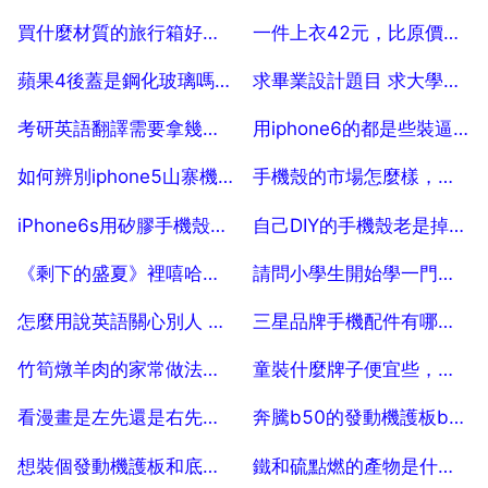
2025-07-18
2025-07-18
買什麼材質的旅行箱好（要耐用，耐摔， 5
一件上衣42元，比原價降低了八元，這件算一件價了百分之幾
2025-07-18
2025-07-18
蘋果4後蓋是鋼化玻璃嗎？ 和4S的後蓋有什麼區別？
求畢業設計題目 求大學畢業設計課題題目推薦
2025-07-18
2025-07-18
考研英語翻譯需要拿幾分？
用iphone6的都是些裝逼之人，同意的舉手
2025-07-18
2025-07-18
如何辨別iphone5山寨機呢
手機殼的市場怎麼樣，手機殼定製市場前景怎麼樣？
2025-07-18
2025-07-18
iPhone6s用矽膠手機殼好，還是硬殼好？那種散熱快？
自己DIY的手機殼老是掉鑽，有什麼方法可以防止嗎？（除了塗一層護甲油）
2025-07-18
2025-07-18
《剩下的盛夏》裡嘻哈的那段是誰唱的？王俊凱還是周杰倫還是別的誰？
請問小學生開始學一門小語種，哪種比較合適？ 40
2025-07-18
2025-07-18
怎麼用說英語關心別人 比如 要注意休息
三星品牌手機配件有哪些？
2025-07-18
2025-07-18
竹筍燉羊肉的家常做法大全怎麼做好
童裝什麼牌子便宜些，哪個牌子的童裝好看又便宜？
2025-07-18
2025-07-18
看漫畫是左先還是右先，看漫畫是從左邊開始看還是右邊開始看的
奔騰b50的發動機護板b30能用嗎
2025-07-18
2025-07-18
想裝個發動機護板和底盤裝甲，人工一般多少錢
鐵和硫點燃的產物是什麼，鐵和硫的反應寫不寫條件？