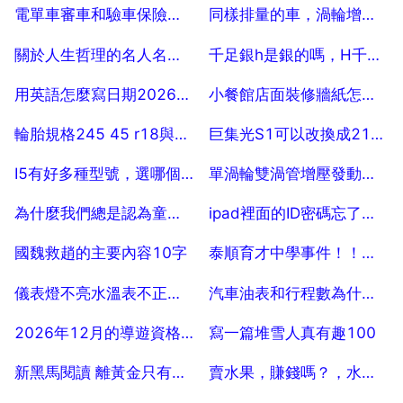
2025-07-18
2025-07-18
電單車審車和驗車保險費用
同樣排量的車，渦輪增壓好，還是自然吸氣好
2025-07-18
2025-07-18
關於人生哲理的名人名句，蘊含人生哲理的名人警句
千足銀h是銀的嗎，H千足銀是什麼意思
2025-07-18
2025-07-18
用英語怎麼寫日期2026年7月18日星期1
小餐館店面裝修牆紙怎樣有好看
2025-07-18
2025-07-18
輪胎規格245 45 r18與225 55r19哪個好
巨集光S1可以改換成21545r17輪胎嗎
2025-07-18
2025-07-18
I5有好多種型號，選哪個好？區別在什麼地方？
單渦輪雙渦管增壓發動機什麼工作原理
2025-07-18
2025-07-18
為什麼我們總是認為童年才是最快樂的呢
ipad裡面的ID密碼忘了，怎麼去iCloud裡面刪除？
2025-07-18
2025-07-18
國魏救趙的主要內容10字
泰順育才中學事件！！泰順育才學校倒閉事件
2025-07-18
2025-07-18
儀表燈不亮水溫表不正常是怎麼回事
汽車油表和行程數為什麼不會動
2025-07-18
2025-07-18
2026年12月的導遊資格考試通過之後應該怎麼辦
寫一篇堆雪人真有趣100
2025-07-18
2025-07-18
新黑馬閱讀 離黃金只有3英呎 答案
賣水果，賺錢嗎？，水果門店那種，