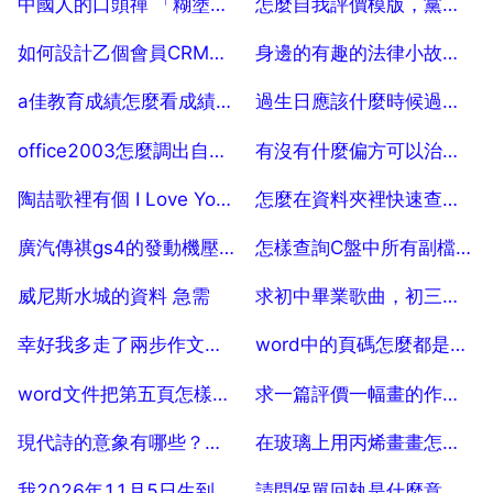
中國人的口頭禪 「糊塗蟲」英語怎麼說
怎麼自我評價模版，黨員個人自我評價 通用版 模板
2025-07-18
2025-07-18
如何設計乙個會員CRM系統
身邊的有趣的法律小故事，有趣的經濟方面的小故事
2025-07-18
2025-07-18
a佳教育成績怎麼看成績啊！
過生日應該什麼時候過最好啊？？？
2025-07-18
2025-07-18
office2003怎麼調出自定義快速訪問工具欄
有沒有什麼偏方可以治脫髮，頭上少了一塊頭髮
2025-07-18
2025-07-18
陶喆歌裡有個 I Love You的歌名叫什麼？
怎麼在資料夾裡快速查詢檔案
2025-07-18
2025-07-18
廣汽傳祺gs4的發動機壓縮比是多少
怎樣查詢C盤中所有副檔名為 doc的檔案
2025-07-18
2025-07-18
威尼斯水城的資料 急需
求初中畢業歌曲，初三畢業歌曲
2025-07-18
2025-07-18
幸好我多走了兩步作文素材
word中的頁碼怎麼都是乙個數啊，怎麼改？謝謝
2025-07-18
2025-07-18
word文件把第五頁怎樣設定成第一頁 精簡的回答
求一篇評價一幅畫的作文300字
2025-07-18
2025-07-18
現代詩的意象有哪些？什麼是詩歌的意象
在玻璃上用丙烯畫畫怎麼擦掉啊？
2025-07-18
2025-07-18
我2026年11月5日生到什麼時候才演算法律意義上的16週歲和18週歲？
請問保單回執是什麼意思，保單回執是什麼