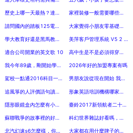
2025-07-18
2025-07-18
歷史上哪一天最熱？達到多少度啦？
家裡裝修一般需要哪些建材啊？
2025-07-18
2025-07-18
請問國內的踏板125電單車9000左右那個品牌好
大家覺得小朋友零基礎學英語哪套教材比較好
2025-07-18
2025-07-18
學大教育好還是黑馬教育好 5
美萍客戶管理系統 V5 2 有破解或免費的嗎
2025-07-18
2025-07-18
適合公司開業的英文歌 10
高中生是不是必須得穿校服啊
2025-07-18
2025-07-18
我今年89歲，剛開始學C 語言，20年後我能精通C 醫院嗎？
2026年好的加盟專案有嗎
2025-07-18
2025-07-18
駕校一點通2016科目一模擬考試
男朋友說從現在開始 我戒菸戒酒 攢錢娶你 ，我該怎麼回覆呢
2025-07-18
2025-07-18
追風箏的人評價語句讀書筆記。1000字
形象英語培訓機構哪家會比較好一點
2025-07-18
2025-07-18
隱形眼鏡盒內怎麼有小蟲子 洗乾淨還會有
臺鈴2017新領航者二十三代84v60電動車詳情
2025-07-18
2025-07-18
蘇聯戰爭的故事裡的好句子
科幻世界雜誌好看嗎，現在的《科幻世界》好看嗎
2025-07-18
2025-07-18
北汽幻速s6怎麼樣，你好，請問北汽幻速s6怎麼樣，值得購買嗎？
大家都在用什麼牌子的藍芽耳機？