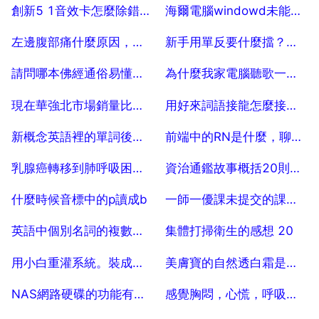
2025-07-19
2025-07-19
創新5 1音效卡怎麼除錯效果會最好 用於網路唱歌
海爾電腦windowd未能啟動怎麼解決方案
2025-07-19
2025-07-19
左邊腹部痛什麼原因，左側腹部疼痛是什麼原因？
新手用單反要什麼擋？單反新手用什麼檔
2025-07-19
2025-07-19
請問哪本佛經通俗易懂且好背。
為什麼我家電腦聽歌一點聲音也沒有？沒有病毒！
2025-07-19
2025-07-19
現在華強北市場銷量比較好的手機殼有哪些
用好來詞語接龍怎麼接，用好來詞語接龍怎麼
2025-07-19
2025-07-19
新概念英語裡的單詞後面的數字表示什麼？ 10
前端中的RN是什麼，聊天中rn是什麼縮寫
2025-07-19
2025-07-19
乳腺癌轉移到肺呼吸困難還有救嗎
資治通鑑故事概括20則30字
2025-07-19
2025-07-19
什麼時候音標中的p讀成b
一師一優課未提交的課堂實錄怎麼撤銷
2025-07-19
2025-07-19
英語中個別名詞的複數拼寫 ？
集體打掃衛生的感想 20
2025-07-19
2025-07-19
用小白重灌系統。裝成這樣了怎麼辦
美膚寶的自然透白霜是晚上用
2025-07-19
2025-07-19
NAS網路硬碟的功能有哪些
感覺胸悶，心慌，呼吸困難 應該怎麼治
2025-07-19
2025-07-19