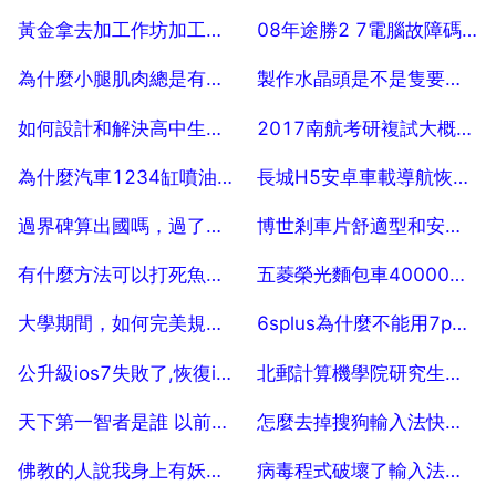
2025-07-19
2025-07-19
黃金拿去加工作坊加工了下怎麼沒有以前黃了 20
08年途勝2 7電腦故障碼顯示p0133 b1s1氧感測器響應慢 是什麼原因造成的
2025-07-19
2025-07-19
為什麼小腿肌肉總是有一種要抽筋的感覺
製作水晶頭是不是隻要線的2頭都一樣就可以了？
2025-07-19
2025-07-19
如何設計和解決高中生物課堂教學中的問題
2017南航考研複試大概需要多少分
2025-07-19
2025-07-19
為什麼汽車1234缸噴油嘴不工作
長城H5安卓車載導航恢復出廠設定密碼是多少
2025-07-19
2025-07-19
過界碑算出國嗎，過了界碑就算出國了嗎？
博世剎車片舒適型和安全型有什麼區別？
2025-07-19
2025-07-19
有什麼方法可以打死魚，有什麼方法可以讓魚去腥？？
五菱榮光麵包車40000公里保養都要換些什麼？機油買什麼樣的好？謝謝 50
2025-07-19
2025-07-19
大學期間，如何完美規劃自己的大學生活？
6splus為什麼不能用7p的耳機轉換器
2025-07-19
2025-07-19
公升級ios7失敗了,恢復iphone顯示無法恢復 恢復備份顯示請關閉查詢iphone 怎麼辦？
北郵計算機學院研究生有哪些專業
2025-07-19
2025-07-19
天下第一智者是誰 以前一部天下第一智者的電視劇集叫什麼
怎麼去掉搜狗輸入法快捷鍵 10
2025-07-19
2025-07-19
佛教的人說我身上有妖氣怎麼回事
病毒程式破壞了輸入法程式用什麼工具修復它