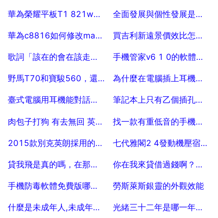
2025-07-18
2025-07-18
華為榮耀平板T1 821w無法開機，電源鍵沒反應，如何處理
全面發展與個性發展是否矛盾
2025-07-18
2025-07-18
華為c8816如何修改mac？？？急！要求詳細準確 100
買吉利新遠景價效比怎樣，吉利新遠景，買哪個好
2025-07-18
2025-07-18
歌詞「該在的會在該走的會走」是許嵩的哪首歌
手機管家v6 1 0的軟體鎖在哪
2025-07-18
2025-07-18
野馬T70和寶駿560，還有瑞虎3哪款車質量好？
為什麼在電腦插上耳機後還有外音
2025-07-18
2025-07-18
臺式電腦用耳機能對話嗎，臺式電腦能用手機耳機語音通話嗎？？
筆記本上只有乙個插孔，耳麥有兩個插頭怎麼用
2025-07-18
2025-07-18
肉包子打狗 有去無回 英文怎麼翻譯
找一款有重低音的手機，最好是智慧型的
2025-07-18
2025-07-18
2015款別克英朗採用的渦輪增壓技術怎麼樣
七代雅閣2 4發動機壓宿比是多少
2025-07-18
2025-07-18
貸我飛是真的嗎，在那能貸到款嗎
你在我來貸借過錢啊？正規嗎？
2025-07-18
2025-07-18
手機防毒軟體免費版哪個比較好？
勞斯萊斯銀靈的外觀效能
2025-07-18
2025-07-18
什麼是未成年人,未成年人保護工作遵循什麼原則
光緒三十二年是哪一年？光緒三十二年臘月初三是公曆哪年哪月哪日