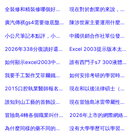
2025-07-18
2025-07-18
全裝修和精裝修哪個好？區別
現在對於創業的來說，國家有哪些扶持呢
2025-07-18
2025-07-18
廣汽傳祺gs4需要做底盤裝甲嗎
陳涉世家主要運用什麼方法來表現人物性格的
2025-07-18
2025-07-18
小公尺筆記本點評，小公尺活塞耳機點評
中國供銷合作社單位發展前景怎樣
2025-07-18
2025-07-18
2026年338分復讀好還是不好？
Excel 2003提示版本太低打不開怎麼公升級的
2025-07-18
2025-07-18
如何顯示excel2003中隱藏的工作表？
誰有西門子s7 300液體混合裝置的PLC程式 其中液位控制要模擬量
2025-07-18
2025-07-18
我要手工製作艾菲爾鐵塔的教程，還要吝組資料。。
如何安排考研的學習時間，考研怎樣安排一天的時間去學習更高效
2025-07-18
2025-07-18
2015口腔執業醫師報名時間在什麼時候？報名入口在哪裡呢？
現在和以後法律碩士（非法學）考英語幾啊？
2025-07-18
2025-07-18
誰知到山工藝的首飾設計是哪個系
現在冒險島冰雷帶屬性杖好還是其他的好？
2025-07-18
2025-07-18
冒險島4轉各個職業叫什麼名字
2026年上市的網際網絡企業有哪些
2025-07-18
2025-07-18
為什麼同樣的藥不同的店裡賣的價格不同？ 10
沒有大學學歷可以學習中醫嗎