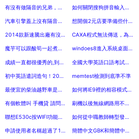
2025-07-18
2025-07-18
有沒有做隔音的兄弟，進來談談心得
如何關閉搜狗拼音輸入法雲端計算
2025-07-18
2025-07-18
汽車引擎蓋上沒有隔音板裝和不裝我區別嗎
想開個2元店要準備些什麼手續嗎
2025-07-18
2025-07-18
2014款新速騰出廠有沒有底盤裝甲，是否還需要自己噴底盤裝甲
CAXA程式無法傳送，為什麼線切割程式無法傳送
2025-07-18
2025-07-18
魔芋可以跟酸筍一起煮嗎，酸筍和蘑菇可以一起煮來吃嗎
windoes8進入系統桌面後滑鼠指標看不到了
2025-07-18
2025-07-18
成績一直都很優秀的,到了初三突然下降了,為啥
全國大學英語口語考試有用嗎
2025-07-18
2025-07-18
初中英語遣詞造句！2009中考英語專題訓練題遣詞造句學習啊
memtest檢測到底準不準
2025-07-18
2025-07-18
最便宜的柴油越野車是什麼型號
如何將IE9裡的相容模式設為預設？
2025-07-18
2025-07-18
有個軟體叫 手機貸 請問誰用過 安全嗎
刷機以後無線網路用不了怎麼辦？
2025-07-18
2025-07-18
聯想E530c按WIFI功能鍵WIFI沒有開啟，其他功能鍵正常，怎麼解決
如何從中職教師轉型發展成優秀的高職教師
2025-07-18
2025-07-18
申請使用者名稱超過了15個字元
簡體中文GBK和簡體中文UTF8的區別？