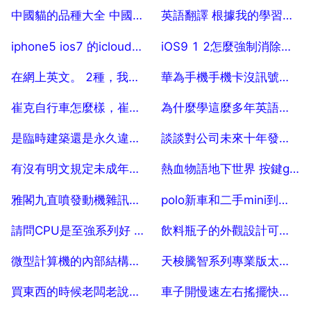
2025-07-18
2025-07-18
中國貓的品種大全 中國本土貓品種有哪些
英語翻譯 根據我的學習經驗來給你提一些建議
2025-07-18
2025-07-18
iphone5 ios7 的icloud密碼忘記如何啟用？
iOS9 1 2怎麼強制消除原來的ID賬號
2025-07-18
2025-07-18
在網上英文。 2種，我們可以在網上搜尋各種各樣的資訊 用英語翻譯
華為手機手機卡沒訊號，華為手機sim卡無訊號怎麼辦
2025-07-18
2025-07-18
崔克自行車怎麼樣，崔克山地車好嗎
為什麼學這麼多年英語還是聽不懂？？？
2025-07-18
2025-07-18
是臨時建築還是永久違建，如何區分合法建築，違法建築，臨時建築
談談對公司未來十年發展的想法英語怎麼說
2025-07-18
2025-07-18
有沒有明文規定未成年人不能去酒吧？？
熱血物語地下世界 按鍵g什麼意思
2025-07-18
2025-07-18
雅閣九直噴發動機雜訊比多點電噴大還是小？
polo新車和二手mini到底選哪個
2025-07-18
2025-07-18
請問CPU是至強系列好 還是英特爾I5 i7好
飲料瓶子的外觀設計可以申請專利嗎
2025-07-18
2025-07-18
微型計算機的內部結構是怎樣的
天梭騰智系列專業版太陽能腕錶好嘛？
2025-07-18
2025-07-18
買東西的時候老闆老說謝謝，該怎麼回答啊？
車子開慢速左右搖擺快速好了跟平衡杆有關係嗎