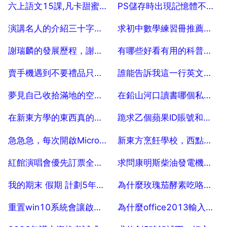
2025-07-18
2025-07-18
六上語文15課,凡卡甜蜜的夢指什麼
PS儲存時出現記憶體不足，PS儲存時提示記憶體不足（RAM）怎麼辦？
2025-07-18
2025-07-18
演講名人的介紹三十字左右
求初中數學練習冊推薦，浙教版初中數學練習冊求推薦
2025-07-18
2025-07-18
謝瑞麟的發展歷程，謝瑞麟的TSL簡介
有哪些好看有用的科普書籍
2025-07-18
2025-07-18
賣手機遇到不要禮品只要求少價的該怎麼應對
誰能告訴我這一行英文是什麼意思
2025-07-18
2025-07-18
夢見自己收拾滿地的空酒瓶
在鉛山河口讀書哪個私立學校的初中最省錢？
2025-07-18
2025-07-18
在新東方學的東西真的有用嗎
跪求乙個蘋果ID賬號和密碼 5
2025-07-18
2025-07-18
急急急，每次開啟Microsoft office2016都會出現這個問題
新東方烹飪學校，西點班是長期好還是短期好？ 5
2025-07-18
2025-07-18
紅館演唱會優先訂票全部擊售完什麼意思
求問康明斯柴油發電機組飛車如何判斷及處理
2025-07-18
2025-07-18
我的期末 假期 計劃5年級小學作文學習目標
為什麼玫瑰茄酵素吃咯會便秘
2025-07-18
2025-07-18
重置win10系統會讓啟用的office失效嗎
為什麼office2013輸入金鑰後還是顯示要啟用 30
2025-07-18
2025-07-18