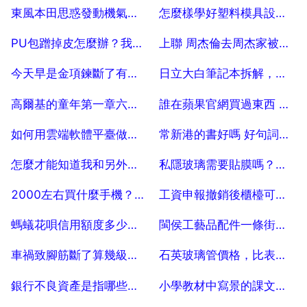
2025-07-18
2025-07-18
東風本田思惑發動機氣門間隙調整為多少
怎麼樣學好塑料模具設計，該如何學？
2025-07-18
2025-07-18
PU包蹭掉皮怎麼辦？我的PU革包包掉皮了,怎麼辦
上聯 周杰倫去周杰家被周杰倫 求下聯！！
2025-07-18
2025-07-18
今天早是金項鍊斷了有什麼含義
日立大白筆記本拆解，如何拆解日立大白筆記本？
2025-07-18
2025-07-18
高爾基的童年第一章六百字的讀後感有沒有
誰在蘋果官網買過東西 蘋果官網macbook pro 多久能發貨 多久能到
2025-07-18
2025-07-18
如何用雲端軟體平臺做自己的綠色軟體
常新港的書好嗎 好句詞多嗎 讀者多嗎
2025-07-18
2025-07-18
怎麼才能知道我和另外乙個人有幾個共同好友
私隱玻璃需要貼膜嗎？私隱玻璃，還需要貼膜嗎
2025-07-18
2025-07-18
2000左右買什麼手機？效能為主，螢幕小點
工資申報撤銷後櫃檯可以辦理申報嗎
2025-07-18
2025-07-18
螞蟻花唄信用額度多少可以分期買3000塊的東西
閩侯工藝品配件一條街市場在哪裡 5
2025-07-18
2025-07-18
車禍致腳筋斷了算幾級傷殘鑑定
石英玻璃管價格，比表面石英玻璃管什麼價格？
2025-07-18
2025-07-18
銀行不良資產是指哪些，銀行的不良資產包說的是什麼？
小學教材中寫景的課文有哪些