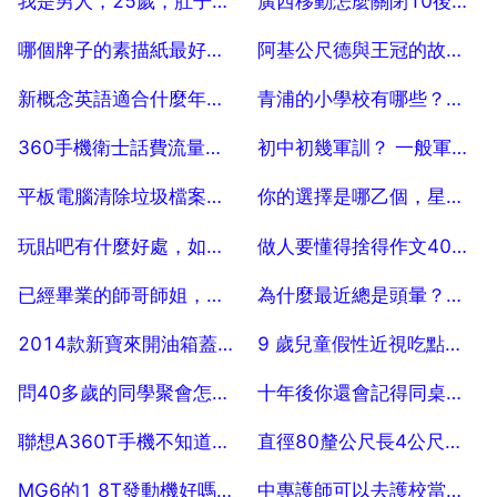
我是男人，25歲，肚子大很難看，啤酒肚也很難看，能跑步嗎？減肥嗎
廣西移動怎麼關閉10後設資料流量套餐
2025-07-18
2025-07-18
哪個牌子的素描紙最好用，哪種素描紙好用
阿基公尺德與王冠的故事縮寫
2025-07-18
2025-07-18
新概念英語適合什麼年齡的孩子學
青浦的小學校有哪些？上海青浦區中專學校有哪些
2025-07-18
2025-07-18
360手機衛士話費流量一鍵校準要多少餘額
初中初幾軍訓？ 一般軍訓幾天？
2025-07-18
2025-07-18
平板電腦清除垃圾檔案用什麼軟體好
你的選擇是哪乙個，星期三，星期四，星期五，星期天，一定要說明理由
2025-07-18
2025-07-18
玩貼吧有什麼好處，如何玩貼吧。。。貼吧有什麼用
做人要懂得捨得作文400字
2025-07-18
2025-07-18
已經畢業的師哥師姐，學位英語考試難不難
為什麼最近總是頭暈？而且頭一歪暈的特別厲害？
2025-07-18
2025-07-18
2014款新寶來開油箱蓋在駕駛室什麼位置
9 歲兒童假性近視吃點維生素a行嗎
2025-07-18
2025-07-18
問40多歲的同學聚會怎麼穿著才好呢
十年後你還會記得同桌嗎 怎麼發說說
2025-07-18
2025-07-18
聯想A360T手機不知道怎麼出現請輸入PIN 防盜密碼，怎麼辦？ 5
直徑80釐公尺長4公尺，怎麼算方啊？
2025-07-18
2025-07-18
MG6的1 8T發動機好嗎？誰能來講一下？
中專護師可以去護校當護師嗎