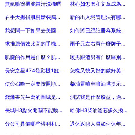
2025-07-18
2025-07-18
無氣噴塗機能當清洗機嗎
林心如怎麼和文章成為好朋友的
2025-07-18
2025-07-18
右手大拇指肌腱斷裂屬於幾級傷殘
新的出入境管理法有哪些新內容？
2025-07-18
2025-07-18
我想問一下如果去美國的話，可以帶海參嗎？
如何將已經註冊為系統元件的軟體取消註冊
2025-07-18
2025-07-18
求推薦價效比高的手機或者2016什麼手機好用，謝謝
兩千元左右買什麼牌子的智慧型手機好？
2025-07-18
2025-07-18
肌腱的作用是什麼？肌肉有什麼作用
暖男跟渣男有什麼區別，暖男和渣男有很大區別麼
2025-07-18
2025-07-18
長安之星474發動機1缸噴油嘴電路開路，是什麼原因
怎樣又快又好的做好英語中的選詞填空題。
2025-07-18
2025-07-18
使命召喚一定要按照順序玩嗎？
柴油電噴車噴油嘴提示供電電壓低怎麼回事
2025-07-18
2025-07-18
錢鍾書先生寫的圍城是什麼含義
測試我是什麼臉型，適合留什麼劉海
2025-07-18
2025-07-18
長城H3點火開關不能動怎麼回事
哈佛H3柴油濾芯多久換一次
2025-07-18
2025-07-18
分公司具備哪些權利和義務？！
退休返聘人員如何休年假，退休後被返聘有年假嗎？
2025-07-18
2025-07-18