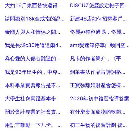
2025-07-18
2025-07-18
大約16斤東西發快遞得多少錢呀，哪個快遞便
DISCUZ怎麼設定帖子回覆字數限制？？？
2025-07-18
2025-07-18
請問鑑別18k金戒指的證書號，怎麼鑑別？
新建4S店如何招攬客戶進店 10
2025-07-18
2025-07-18
泰國人與人和情侶之間是怎樣約會的？
佟麗婭整容過嗎，佟麗婭整容緋聞
2025-07-18
2025-07-18
我是長城c30用道達爾4000機油可以嗎
amt變速箱停車自動回空擋嗎
2025-07-18
2025-07-18
為心愛的人傷心難過的詩句
凡卡的作者簡介，《平凡的世界》的作者簡介？
2025-07-18
2025-07-18
我是93年出生的，中專未畢業就踏入社會了，沒上學幾年了，還能當兵嗎？ 30
鋼筆書法作品古詩詞格式田字格六句怎麼寫
2025-07-18
2025-07-18
本科畢業實習報告是不是不是很嚴格？
王寶強離婚財產會怎樣分割
2025-07-18
2025-07-18
大學生社會實踐基本步驟怎麼寫
2026年初中複習指導答案
2025-07-18
2025-07-18
關於會計專業的社會實踐報告怎麼寫
有什麼桌面寵物的軟體，手機桌面寵物軟體，要最火最好的
2025-07-18
2025-07-18
用語言鼓勵一下凡卡。 50字左右
初三生物的複習計劃 複習過程 複習效果