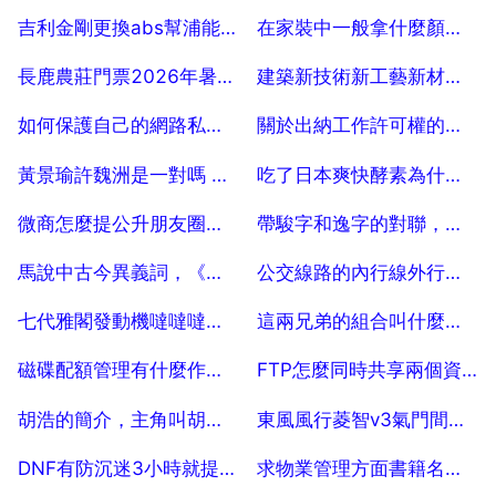
2025-07-18
2025-07-18
吉利金剛更換abs幫浦能用x431匹配嗎
在家裝中一般拿什麼顏色的線做控制線
2025-07-18
2025-07-18
長鹿農莊門票2026年暑期學生門票多少錢
建築新技術新工藝新材料的推廣和應用
2025-07-18
2025-07-18
如何保護自己的網路私隱，怎樣保護網路個人私隱？
關於出納工作許可權的問題，小白求教
2025-07-18
2025-07-18
黃景瑜許魏洲是一對嗎 許魏洲和黃景瑜啥關係
吃了日本爽快酵素為什麼會口渴
2025-07-18
2025-07-18
微商怎麼提公升朋友圈的轉化率
帶駿字和逸字的對聯，含有豐和駿字的對聯
2025-07-18
2025-07-18
馬說中古今異義詞，《馬說》中古今異義的字 急急急！
公交線路的內行線外行線什麼什麼意思
2025-07-18
2025-07-18
七代雅閣發動機噠噠噠響是怎麼回事
這兩兄弟的組合叫什麼名字，急
2025-07-18
2025-07-18
磁碟配額管理有什麼作用？
FTP怎麼同時共享兩個資料夾
2025-07-18
2025-07-18
胡浩的簡介，主角叫胡浩的穿越抗日小說
東風風行菱智v3氣門間隙怎麼調整,求詳解
2025-07-18
2025-07-18
DNF有防沉迷3小時就提醒了，下了，那麼再過幾小時防沉迷沒了？
求物業管理方面書籍名稱？