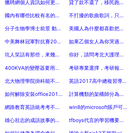
獵聘網個人資訊如何更改，獵聘網註冊後如何更改資訊
貸了款不還了，移民跑了可以嗎？
2025-07-19
2025-07-19
國內有哪些比較有名的量化投資的嗎？謝謝了。
不打擾的歌曲歌詞，只關注，不打擾 歌詞
2025-07-19
2025-07-19
分子生物學博士前景 動物分子生物學博士就業前景和出路
美國人為什麼都喜歡把遺產捐給慈善
2025-07-19
2025-07-19
中美舞林冠軍對抗賽2015中國隊名單
如果乙個女人為你哭過，這代表著什麼？
2025-07-19
2025-07-19
坑人笑話有那些，來幾個坑人的笑話。越多越好。謝謝了
你好，請問考北大護理專業的研究生難不難？
2025-07-19
2025-07-19
400KVA的變壓器要用到多少度才能不被罰款
考研專業選擇，考研報考專業該咋選擇啊？
2025-07-19
2025-07-19
北大物理學院掛科能不能保研
英語2017高中總複習導與練課時集訓答案
2025-07-19
2025-07-19
如何解除安裝office2013安裝office2016
計算機類的架構師分為多少種啊？
2025-07-19
2025-07-19
網路教育英語統考考不過怎麼辦？求高手指點！
win8的microsoft賬戶可以作為電腦使用者登入系統？這個賬戶有什麼作用？？
2025-07-19
2025-07-19
雄心壯志的成語故事的縮寫50字
tfboys代言的學習機要多少錢
2025-07-19
2025-07-19