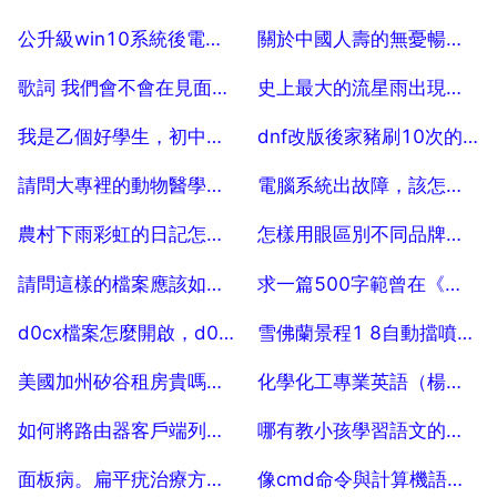
2025-07-18
2025-07-18
公升級win10系統後電腦經常藍屏該怎麼處理
關於中國人壽的無憂暢行卡索賠的內容
2025-07-18
2025-07-18
歌詞 我們會不會在見面是什麼歌
史上最大的流星雨出現在哪一年？
2025-07-18
2025-07-18
我是乙個好學生，初中作文600字，急，謝謝
dnf改版後家豬刷10次的傳說寶箱可以開除什麼7月
2025-07-18
2025-07-18
請問大專裡的動物醫學專業都學什麼？謝謝
電腦系統出故障，該怎麼重灌系統？求具體步驟
2025-07-18
2025-07-18
農村下雨彩虹的日記怎麼寫
怎樣用眼區別不同品牌的鑽石吊墜
2025-07-18
2025-07-18
請問這樣的檔案應該如何開啟？ 5
求一篇500字範曾在《我們》節目的觀後感
2025-07-18
2025-07-18
d0cx檔案怎麼開啟，d0cx文件與word檔案的區別？
雪佛蘭景程1 8自動擋噴油嘴洗了怎麼發不著了
2025-07-18
2025-07-18
美國加州矽谷租房貴嗎，美國矽谷房子為什麼貴
化學化工專業英語（楊定喬版）課文翻譯
2025-07-18
2025-07-18
如何將路由器客戶端列表有效時間變為永久 85
哪有教小孩學習語文的軟體
2025-07-18
2025-07-18
面板病。扁平疣治療方法。親身經歷過的開。跪求
像cmd命令與計算機語言有什麼關係？？有什麼區別？？