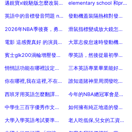
2025-07-18
2025-07-18
邁銳寶xl銳馳版怎麼改裝定速巡航
elementary school 和primary school有什麼區別
2025-07-18
2025-07-18
英語中的音標發音問題 n 和 l。謝謝。
發動機蓋裝隔熱棉對發動機有影響嗎
2025-07-18
2025-07-18
2026年NBA季後賽，勇士和騎士誰獲得總冠軍的幾率更高
滑鼠指標變成放大鏡怎麼變回頭啊
2025-07-18
2025-07-18
電影 這感覺真好 的演員陣容？
大眾志俊怠速時發動機故障碼閃爍是缺缸
2025-07-18
2025-07-18
賓士glk200渦輪增壓發動機與glk300自然吸氣發動機比較
學英語，然後從最初學起，求推薦音標的app
2025-07-18
2025-07-18
悄悄話功能在哪裡設定開啟
三本英語專業畢業能好招工作嗎
2025-07-18
2025-07-18
你在哪裡,我在這裡,不在一起是那首歌的歌詞
誰知道賭神里周潤發吃的巧克力是什麼牌子的
2025-07-18
2025-07-18
西班牙用英語怎麼翻譯，西班牙英語怎麼寫
今年的NBA總冠軍會是勇士還是騎士？
2025-07-18
2025-07-18
中學生三百字優秀作文三篇，急 5
如何擁有純正地道的發音，純正發音是怎樣練成的
2025-07-18
2025-07-18
大學入學英語考試要準備什麼 5
老人吃低保,兒女的工資合算低保金,怎麼算
2025-07-18
2025-07-18