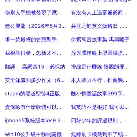
2025-07-18
2025-07-18
偷別人手機被發現了應該怎麼辦怎麼說
有沒有人上過富爺爺商學院的課？怎麼樣？ 10
2025-07-18
2025-07-18
老公屬龍（2026年5月20日生 ，我屬蛇（2026年3月29日生），生什麼屬相的孩子好
井底之蛙英文版略寫，找乙個井底之蛙故事的英文版
2025-07-18
2025-07-18
求一款最輕的智慧型手機，誰知道現在目前最輕的一款手機是哪款
伊索寓言故事集,馬與驢子
2025-07-18
2025-07-18
我很笨很傻，怎樣才不會不笨？？不傻呢？？？
放光碟進膝上型電腦提示找不到應用程式
2025-07-18
2025-07-18
翻譯， 高懸賞15，必採納
排線是什麼線 換固態硬碟要注意什麼
2025-07-18
2025-07-18
安全知識知多少作文（600 800字）
本人聽力不行，推薦幾本聽力練習書，謝謝。
2025-07-18
2025-07-18
steam的黑道聖徒4正版可以用遊民星空的漢化補丁嗎？
醜小鴨童話故事399字，名人讀書的故事399字
2025-07-18
2025-07-18
賣保險有什麼軟體可以幫助
我英語不是很好 我可以說中文嗎 翻譯這句話
2025-07-18
2025-07-18
iphone5系統版本ios9 2 1提示我的裝置或韌體不支援越獄是怎麼回事。。。
四好少年的評選規則，評選四好少年的標準是哪四樣
2025-07-18
2025-07-18
win10公升級中強制關機
無線刷卡機籤到不了顯示通訊超時怎麼辦