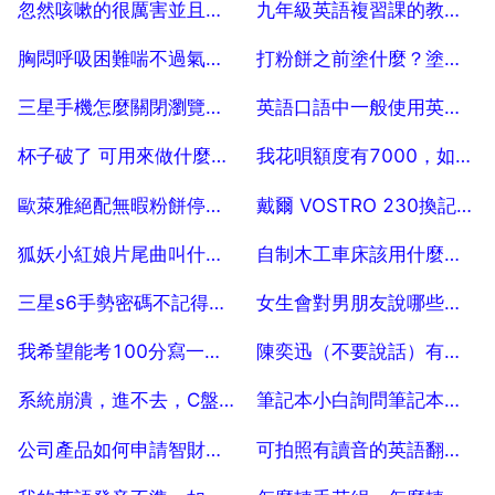
忽然咳嗽的很厲害並且呼吸困難是什麼病
九年級英語複習課的教學設計怎麼寫
2025-07-19
2025-07-19
胸悶呼吸困難喘不過氣咳嗽老不好怎麼辦
打粉餅之前塗什麼？塗粉餅之前一定要用隔離霜嗎
2025-07-19
2025-07-19
三星手機怎麼關閉瀏覽器安全防護
英語口語中一般使用英式發音還是美式的呢
2025-07-19
2025-07-19
杯子破了 可用來做什麼裝飾
我花唄額度有7000，如何一直分期，7000額度用完了，現在每個月還1000，如
2025-07-19
2025-07-19
歐萊雅絕配無暇粉餅停產了嗎？
戴爾 VOSTRO 230換記憶體和顯示卡問題！！！
2025-07-19
2025-07-19
狐妖小紅娘片尾曲叫什麼名字？
自制木工車床該用什麼電機啊？
2025-07-19
2025-07-19
三星s6手勢密碼不記得了怎麼辦
女生會對男朋友說哪些私密的話呢一般？
2025-07-19
2025-07-19
我希望能考100分寫一篇500字作文
陳奕迅（不要說話）有沒有粵語版的啊名字叫什麼
2025-07-19
2025-07-19
系統崩潰，進不去，C盤中有重要檔案，如何轉移出來？？
筆記本小白詢問筆記本充電問題
2025-07-19
2025-07-19
公司產品如何申請智財權保護
可拍照有讀音的英語翻譯軟體有那些
2025-07-19
2025-07-19