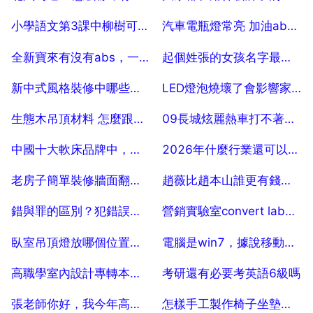
2025-07-18
2025-07-18
小學語文第3課中柳樹可以對筍芽兒說什麼
汽車電瓶燈常亮 加油abs 和歎號燈亮
2025-07-18
2025-07-18
全新寶來有沒有abs，一汽大眾寶來車上abs燈亮是什麼意思
起個姓張的女孩名字最好五行有火,水輔助
2025-07-18
2025-07-18
新中式風格裝修中哪些問題值得注意
LED燈泡燒壞了會影響家庭電路短路嗎
2025-07-18
2025-07-18
生態木吊頂材料 怎麼跟塑料的一樣
09長城炫麗熱車打不著火，儀表盤有電，故障燈不亮。
2025-07-18
2025-07-18
中國十大軟床品牌中，哪家軟床比較好呀？
2026年什麼行業還可以做啊？裝修公司還能做嗎？
2025-07-18
2025-07-18
老房子簡單裝修牆面翻新處理 80
趙薇比趙本山誰更有錢，劉德華比趙本山誰有錢
2025-07-18
2025-07-18
錯與罪的區別？犯錯誤和犯罪有什麼區別
營銷實驗室convert lab如何提公升轉化率的呢？
2025-07-18
2025-07-18
臥室吊頂燈放哪個位置最好？
電腦是win7，據說移動中心是可以調出的，怎麼弄
2025-07-18
2025-07-18
高職學室內設計專轉本可以選擇做美術老師嗎
考研還有必要考英語6級嗎
2025-07-18
2025-07-18
張老師你好，我今年高二，想問aaab算幾個染色體組
怎樣手工製作椅子坐墊，如何自制椅子墊