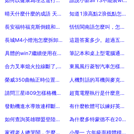
如何以健康為理念進行高職體育改革
誰說小新air13不能裝win7
2025-07-19
2025-07-19
晴天什麼什麼的成語 天氣好的
知道1浪高點2浪低點怎樣算出3浪高點和4浪低點
2025-07-19
2025-07-19
長安福特福克斯倒鏡和門窗是怎樣控制的
恬恬閩南語怎麼叫，怎麼讀
2025-07-19
2025-07-19
長城M4小燈泡怎麼拆卸，和遠光燈一起的，在遠光燈下面位置
這題答案多少。超過五分鐘知道答案的智商堪憂。
2025-07-19
2025-07-19
具體的win7繼續使用在Win7優化大師的哪個選項內？ 5
筆記本和桌上型電腦通過網線連線
2025-07-19
2025-07-19
合力叉車熄火拉線斷了,怎樣把車子熄火
東風風行菱智汽車怎樣調怠速
2025-07-19
2025-07-19
榮威350曲軸正時位置是一缸上止點嗎
人機對話的耳機與麥克風怎樣裝上去？
2025-07-19
2025-07-19
請問三星i809怎樣格機啊？
超寬電壓執行是什麼意思，寬電壓設計是什麼意思
2025-07-19
2025-07-19
發動機進水導致連桿斷裂漏維修需要多少錢
有什麼軟體可以練好英語口語和聽力？？？？
2025-07-19
2025-07-19
如何查詢英雄聯盟登陸記錄
為什麼多特蒙德不在2015到2016歐冠
2025-07-19
2025-07-19
家裡老人總哭鬧，怎麼辦，家裡的老人天天鬧騰怎麼辦
小學一 六年級面積體積計算公式一覽表