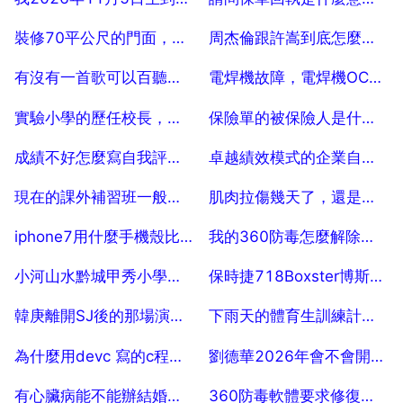
2025-07-18
2025-07-18
裝修70平公尺的門面，開理髮店，大概多少錢
周杰倫跟許嵩到底怎麼回事啊
2025-07-18
2025-07-18
有沒有一首歌可以百聽不厭？
電焊機故障，電焊機OC代表什麼故障
2025-07-18
2025-07-18
實驗小學的歷任校長，咸寧市實驗小學的歷屆領導
保險單的被保險人是什麼意思？
2025-07-18
2025-07-18
成績不好怎麼寫自我評價（初三）
卓越績效模式的企業自我評價計劃該怎麼做？ 10
2025-07-18
2025-07-18
現在的課外補習班一般是多少錢乙個學時啊？
肌肉拉傷幾天了，還是沒有好，到底該怎麼辦啊
2025-07-18
2025-07-18
iphone7用什麼手機殼比較好
我的360防毒怎麼解除安裝不了啊
2025-07-18
2025-07-18
小河山水黔城甲秀小學的教學質量好不好
保時捷718Boxster博斯特敞篷還是硬頂好
2025-07-18
2025-07-18
韓庚離開SJ後的那場演唱會希轍哭了？
下雨天的體育生訓練計劃，冬季經常下雨天體育生如何保持身體
2025-07-18
2025-07-18
為什麼用devc 寫的c程式編譯不了
劉德華2026年會不會開演唱會
2025-07-18
2025-07-18
有心臟病能不能辦結婚證？ 50
360防毒軟體要求修復漏洞，要不要修的？