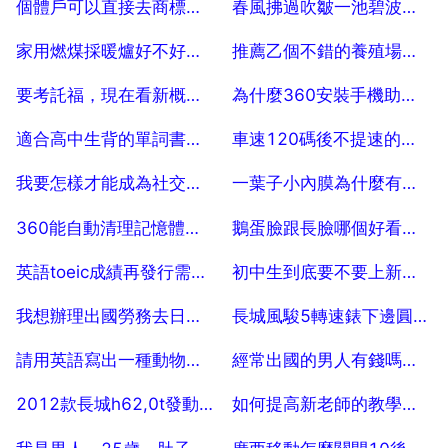
個體戶可以直接去商標局自己申請商標麼？ 20
春風拂過吹皺一池碧波對仗句的下一句怎麼寫
2025-07-18
2025-07-18
家用燃煤採暖爐好不好？燃煤 氣化採暖爐爐，到底怎麼樣
推薦乙個不錯的養殖場用的採暖裝置？
2025-07-18
2025-07-18
要考託福，現在看新概念三有用嗎
為什麼360安裝手機助手之前一定要安裝360安全衛士
2025-07-18
2025-07-18
適合高中生背的單詞書有哪些？
車速120碼後不提速的原因
2025-07-18
2025-07-18
我要怎樣才能成為社交精英
一葉子小內膜為什麼有酒精味
2025-07-18
2025-07-18
360能自動清理記憶體麼？
鵝蛋臉跟長臉哪個好看，鵝蛋臉屬於長臉嗎
2025-07-18
2025-07-18
英語toeic成績再發行需要多久
初中生到底要不要上新概念英語
2025-07-18
2025-07-18
我想辦理出國勞務去日本，都有啥專案
長城風駿5轉速錶下邊圓紅色標誌啥意思
2025-07-18
2025-07-18
請用英語寫出一種動物的生長過程至少55個單詞
經常出國的男人有錢嗎？出國旅遊的人都是有錢的人嗎
2025-07-18
2025-07-18
2012款長城h62,0t發動機編號在什麼地方
如何提高新老師的教學水平
2025-07-18
2025-07-18