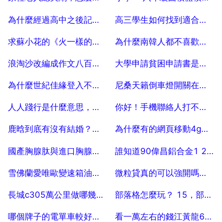
2025-07-19
2025-07-19
為什麼經過高中之後記憶力明顯下降？ 20
高三學生如何找到適合自己的學習方法
2025-07-19
2025-07-19
求蘇小花的《火一樣的情歌》 歌詞 火一樣的情歌
為什麼南韓人都不喜歡睡床
2025-07-19
2025-07-19
浪淘沙改編成作文八百字，把浪淘沙這首詩改編成作文八百字
大學申請貧困申請書是要怎樣弄 5
2025-07-19
2025-07-19
為什麼世紀佳緣登入不上去？
尼桑天籟倒車燈開關在哪個位置
2025-07-19
2025-07-19
人人踐行是什麼意思，急踐行什麼意思
你好！手機聯絡人打不開了怎麼辦？
2025-07-19
2025-07-19
鹿晗到底有沒有結婚？鹿晗跟誰結婚了？
為什麼有的網頁移動4g打不開，連wifi就能開啟
2025-07-19
2025-07-19
國產胸腺肽與進口胸腺肽效果有區別嗎
誰知道90偉昌鋁合金1 2cm的推拉窗價格
2025-07-19
2025-07-19
雪佛蘭愛唯歐變速箱油怎麼換
微粒貸真的可以強開嗎？微粒貸真的可以強制開通嗎？
2025-07-19
2025-07-19
長城c305萬公里做哪幾項保養
部落格怎麼玩？ 15，部落格怎麼玩？
2025-07-19
2025-07-19
哪個牌子的電單車較好些 錢江還是輕騎
看一萬左右的錢江黃龍600能買到嗎