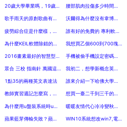
2025-07-19
2025-07-19
20歲大學畢業嗎，19歲，應該高中畢業
腰部肌肉拉傷多少時間可以好？
2025-07-19
2025-07-19
歌手雨天的原創歌曲有哪些
沃爾得為什麼沒有韋博做的好
2025-07-19
2025-07-19
疲勞綜合症是什麼樣，什麼是疲勞綜合症
誰有好的免費的 專利軟體 專利管理軟體 推薦？
2025-07-19
2025-07-19
為什麼KEIL軟體除錯的時候 出現 cant open file 5
我想買乙個600到700塊的平板電腦。 介紹一下
2025-07-19
2025-07-19
2016畫素最好的智慧型手機是什麼手機
手機被偷手機設定密碼私隱會洩露麼
2025-07-19
2025-07-19
眾合 三校 指南針 萬國這幾個機構，報哪個好些？
我初二，想學新概念英語，幾級比較適合我呢？
2025-07-19
2025-07-19
1點35的兩種英文表達法
誰來介紹一下哈佛大學歷史教授許華茨？
2025-07-19
2025-07-19
教師實習週記怎麼寫，到教育機構實習的實習週記怎麼寫
想買一臺二千到三千的手機，有好推薦麼？
2025-07-19
2025-07-19
為什麼用u盤裝系統時u盤總愛壞
暖暖友情代心冷冷變秋是那一首歌歌詞
2025-07-19
2025-07-19
蘋果藍芽傳輸失敗？蘋果藍芽耳機為什麼連線失敗
WIN10系統想改win7,電腦小白求助 30