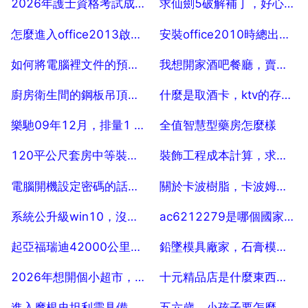
2026年護士資格考試成績查詢
求仙劍5破解補丁，好心的大哥大姐yangbabyface vip qq com 10
2025-07-18
2025-07-18
怎麼進入office2013啟用頁面
安裝office2010時總出現 「安裝 已停止工作」，求幫忙
2025-07-18
2025-07-18
如何將電腦裡文件的預設開啟方式從Word變為wps？
我想開家酒吧餐廳，賣點什麼餐好？
2025-07-18
2025-07-18
廚房衛生間的鋼板吊頂怎麼算，一平方多少錢？
什麼是取酒卡，ktv的存酒卡是什麼？
2025-07-18
2025-07-18
樂馳09年12月，排量1 0的是進口發動機嗎
全值智慧型藥房怎麼樣
2025-07-18
2025-07-18
120平公尺套房中等裝修大概要多少錢？
裝飾工程成本計算，求助裝飾工程成本發票稅金核算
2025-07-18
2025-07-18
電腦開機設定密碼的話。影響開機時間嗎？
關於卡波樹脂，卡波姆對面板有傷害麼
2025-07-18
2025-07-18
系統公升級win10，沒驅動怎麼辦
ac6212279是哪個國家的錢幣編碼
2025-07-18
2025-07-18
起亞福瑞迪42000公里需做什麼樣的保養
鉛墜模具廠家，石膏模具怎麼做鉛墜
2025-07-18
2025-07-18
2026年想開個小超市，70平方左右。怎麼能經營好呢？
十元精品店是什麼東西，現在做得好的有哪些？
2025-07-18
2025-07-18
進入摩根史坦利需具備什麼條件
五六歲，小孩子要怎麼培養少兒英語口語的興趣？