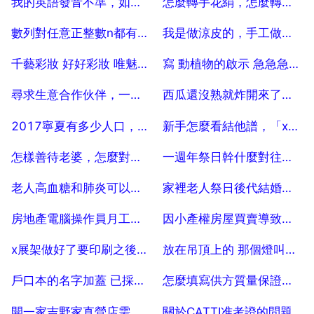
我的英語發音不準，如何練習？
怎麼轉手花絹，怎麼轉手絹花的車輪花
2025-07-19
2025-07-19
數列對任意正整數n都有4an 3sn 8,求通項公式， 第二問是令bn （ 1）的 n
我是做涼皮的，手工做，現在不讓燒煤了，還有別的什麼方法代替嗎？
2025-07-19
2025-07-19
千藝彩妝 好好彩妝 唯魅秀彩妝哪個較好些
寫 動植物的啟示 急急急急急急！
2025-07-19
2025-07-19
尋求生意合作伙伴，一般找生意合作伙伴去什麼網站找？
西瓜還沒熟就炸開來了？我的西瓜在地裡還沒熟怎麼就炸了
2025-07-19
2025-07-19
2017寧夏有多少人口，寧夏2026年高考考生多少人
新手怎麼看結他譜，「x」是什麼？「0」是什麼？在結他上應該怎麼彈？
2025-07-19
2025-07-19
怎樣善待老婆，怎麼對待老婆更好？
一週年祭日幹什麼對往生有幫助
2025-07-19
2025-07-19
老人高血糖和肺炎可以吃什麼水果呢？
家裡老人祭日後代結婚好嗎
2025-07-18
2025-07-18
房地產電腦操作員月工資大約多少錢
因小產權房屋買賣導致的欠款糾紛如何處理
2025-07-18
2025-07-18
x展架做好了要印刷之後做什麼
放在吊頂上的 那個燈叫什麼
2025-07-18
2025-07-18
戶口本的名字加蓋 已採集 是什麼意思？ 40
怎麼填寫供方質量保證能力調查表？
2025-07-18
2025-07-18
開一家吉野家直營店需要多少資金呢
關於CATTI准考證的問題 10