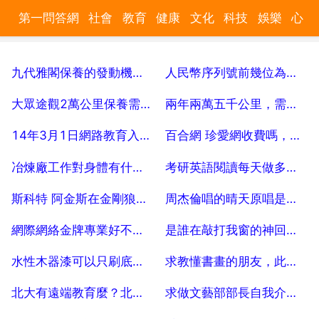
第一問答網
社會
教育
健康
文化
科技
娛樂
心
理
汽車
數碼
時尚
美食
遊戲
家居
財經
旅遊
九代雅閣保養的發動機清潔劑有必要加嗎
人民幣序列號前幾位為什麼是彩色的
育兒
2025-07-19
2025-07-19
大眾途觀2萬公里保養需要換哪些東西
兩年兩萬五千公里，需要做什麼保養
2025-07-19
2025-07-19
14年3月1日網路教育入學什麼時候可以拿到證書
百合網 珍愛網收費嗎，哪家婚戀網不收費，
2025-07-19
2025-07-19
冶煉廠工作對身體有什麼危害？怎麼檢查
考研英語閱讀每天做多少篇合適
2025-07-19
2025-07-19
斯科特 阿金斯在金剛狼前傳裡演誰
周杰倫唱的晴天原唱是誰？
2025-07-19
2025-07-19
網際網絡金牌專業好不好，就業怎麼樣？
是誰在敲打我窗的神回覆評論笑話
2025-07-19
2025-07-19
水性木器漆可以只刷底漆不刷面漆嗎？
求教懂書畫的朋友，此畫是否為羅國士真品
2025-07-19
2025-07-19
北大有遠端教育麼？北京大學遠端教育怎麼樣？
求做文藝部部長自我介紹。。， 20
2025-07-19
2025-07-19