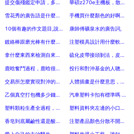
提交傷殘鑑定申請，多久能通知鑑定。
華碩z270e主機板，散熱電源線如何連線
2025-07-25
2025-07-25
雪花秀的廣告語是什麼，雪花秀套裝軟文怎麼寫
手機買什麼顏色的好啊。請詳解謝謝 謝謝了啊。
2025-07-25
2025-07-25
10個有趣的作文題目,說說為什麼有趣
康師傅礦泉水的廣告詞,
2025-07-25
2025-07-25
鍍絡棒跟磨光棒有什麼區別
注塑模具設計用什麼軟體好？
2025-07-25
2025-07-25
拿什麼東西來檢測自來水的ph值
硫化皮帶接頭剝法，皮帶機接頭的硫化方法
2025-07-25
2025-07-25
鹿晗奮鬥過程，鹿晗很努力的事蹟
投行和對沖基金的人聰明和優秀到什麼程度
2025-07-25
2025-07-25
交易所怎麼實現對沖的，怎樣盈利呢
人體插畫是什麼意思，插畫跨頁是什麼意思
2025-07-25
2025-07-25
乙個真空打包機多少錢，真空包裝機一臺多少錢
汽車塑料卡扣有標準嗎 汽車塑料件國家標準
2025-07-25
2025-07-25
塑料顆粒生產全過程，塑料顆粒的整個生產流程是怎麼樣的？
塑料資料夾左邊的小口袋是做什麼用的
2025-07-25
2025-07-25
香皂到底屬鹼性還是酸性，怎麼看出香皂是酸性的還是鹼性的
注塑產品顏色分散不開是什麼原因
2025-07-25
2025-07-25