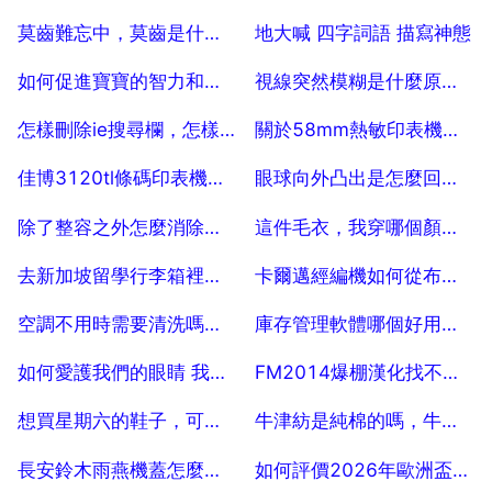
2025-07-25
2025-07-25
莫齒難忘中，莫齒是什麼意思？成語有什麼典故？
地大喊 四字詞語 描寫神態
2025-07-25
2025-07-25
如何促進寶寶的智力和視力發育
視線突然模糊是什麼原因，眼睛突然模糊是怎麼回事？
2025-07-25
2025-07-25
怎樣刪除ie搜尋欄，怎樣刪除搜尋欄歷史？
關於58mm熱敏印表機問題
2025-07-25
2025-07-25
佳博3120tl條碼印表機列印出來位置不對
眼球向外凸出是怎麼回事，眼球向外突是怎麼回事
2025-07-25
2025-07-25
除了整容之外怎麼消除天生肉眼泡
這件毛衣，我穿哪個顏色好看？ 10
2025-07-25
2025-07-25
去新加坡留學行李箱裡應該準備哪些物品
卡爾邁經編機如何從布面看花盤組織？
2025-07-25
2025-07-25
空調不用時需要清洗嗎？空調很久不用再用需要清洗嗎
庫存管理軟體哪個好用，簡單倉庫管理軟體哪個好用
2025-07-25
2025-07-25
如何愛護我們的眼睛 我們怎樣保護我們的眼睛？
FM2014爆棚漢化找不到安裝目錄 20
2025-07-25
2025-07-25
想買星期六的鞋子，可以嗎？
牛津紡是純棉的嗎，牛津紡是什麼面料
2025-07-25
2025-07-25
長安鈴木雨燕機蓋怎麼開啟
如何評價2026年歐洲盃義大利2比0戰勝西班牙的比賽