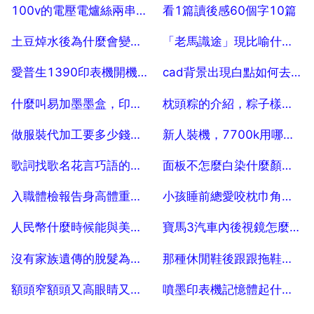
2025-07-25
2025-07-25
100v的電壓電爐絲兩串聯用220v電壓可以嗎
看1篇讀後感60個字10篇
2025-07-25
2025-07-25
土豆焯水後為什麼會變黑，土豆用熱水焯一遍就變黑了，如何避免？
「老馬識途」現比喻什麼？
2025-07-25
2025-07-25
愛普生1390印表機開機沒反應該怎麼檢修
cad背景出現白點如何去掉
2025-07-25
2025-07-25
什麼叫易加墨墨盒，印表機中易加墨和連噴是什麼意思 哪個便宜方便
枕頭粽的介紹，粽子樣子的介紹
2025-07-25
2025-07-25
做服裝代加工要多少錢，服裝代加工一件衣服加工費多少
新人裝機，7700k用哪款z170，會不會不相容
2025-07-25
2025-07-25
歌詞找歌名花言巧語的時候
面板不怎麼白染什麼顏色的頭髮好看
2025-07-25
2025-07-25
入職體檢報告身高體重與本人不符，怎麼辦？ 30
小孩睡前總愛咬枕巾角，是不是有什麼病
2025-07-25
2025-07-25
人民幣什麼時候能與美元等值
寶馬3汽車內後視鏡怎麼安裝
2025-07-25
2025-07-25
沒有家族遺傳的脫髮為什麼被說成男性型脫髮
那種休閒鞋後跟跟拖鞋差不多的,叫什麼鞋
2025-07-25
2025-07-25
額頭窄額頭又高眼睛又往裡凹適合什麼髮型
噴墨印表機記憶體起什麼作用
2025-07-25
2025-07-25