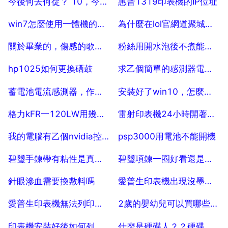
今後何去何從？ 10，今後何去何從？
惠普1319印表機的IP位址
2025-07-25
2025-07-25
win7怎麼使用一體機的掃瞄功能
為什麼在lol官網道聚城買的面板在遊戲裡不能用
2025-07-25
2025-07-25
關於畢業的，傷感的歌有哪些（女聲的！）
粉絲用開水泡後不煮能吃嗎？
2025-07-25
2025-07-25
hp1025如何更換硒鼓
求乙個簡單的感測器電路，可以用MCS51微控制器控制的！
2025-07-25
2025-07-25
蓄電池電流感測器，作用，位置
安裝好了win10，怎麼刪除Windows old
2025-07-25
2025-07-25
格力kFR一120LW用幾項電
雷射印表機24小時開著，會不會消耗墨粉？感覺硒鼓用的非常快。。
2025-07-25
2025-07-25
我的電腦有乙個nvidia控制面板怎麼刪掉
psp3000用電池不能開機
2025-07-25
2025-07-25
碧璽手鍊帶有粘性是真是假
碧璽項鍊一圈好看還是兩圈好看的東西
2025-07-25
2025-07-25
針眼滲血需要換敷料嗎
愛普生印表機出現沒墨提示怎麼處理
2025-07-25
2025-07-25
愛普生印表機無法列印型號C411A
2歲的嬰幼兒可以買哪些啟蒙教育的玩具
2025-07-25
2025-07-25
印表機安裝好後如何列印呢
什麼是硬碟人？？硬碟是指什麼人