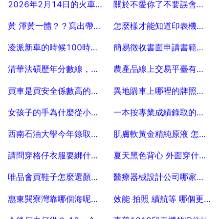
2026年2月14日的火車什麼時間預售
關於不愛你了不要誤會的說說
2025-07-25
2025-07-25
黃 渾黃一體？？寫出帶有顏色的詞語？？
怎麼樣才能知道印表機缺哪種顏色的墨
2025-07-25
2025-07-25
凌派新車的時候100時速1950轉,現在開了7000公里時速100變成2000轉,為什麼這
簡易徵收書面申請書範本，市政園林申請簡易徵收申請書
2025-07-25
2025-07-25
清華法碩歷年分數線，吉大和黑大 法碩的歷年分數線
農產品線上交易平臺有哪些
2025-07-25
2025-07-25
買車是買安全係數高的還是省油的
異地購車上哪裡的牌照更好
2025-07-25
2025-07-25
女孩子的手為什麼從小會有皺皮
一本按專業成績錄取的美術類院校有哪些？
2025-07-25
2025-07-25
西南石油大學今年錄取分數線是多少？ 10
肌膚軟黃金精純原液 怎麼樣
2025-07-25
2025-07-25
請問穿格仔衣服要綁什麼樣的髮型比較搭配呢
夏天黑色背心 外面穿什麼好呢 5
2025-07-25
2025-07-25
唯品會買鞋子怎麼選顏色。
醫療器械設計公司哪家比較好？
2025-07-25
2025-07-25
惠東巽寮灣靠哪個海呢？5月份去合適嗎？
效能 拍照 續航等 哪個更好
2025-07-25
2025-07-25