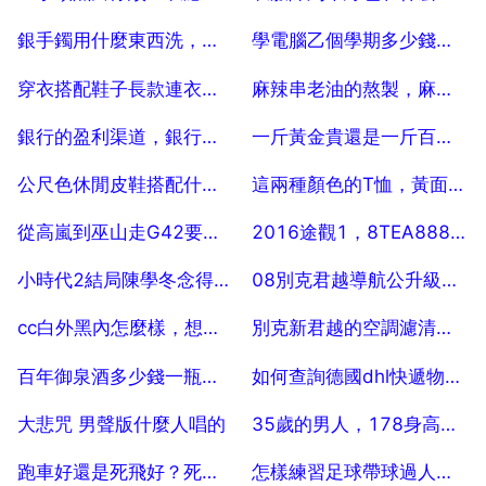
2025-07-25
2025-07-25
銀手鐲用什麼東西洗，會更亮？
學電腦乙個學期多少錢。 50
2025-07-25
2025-07-25
穿衣搭配鞋子長款連衣裙穿什麼鞋子
麻辣串老油的熬製，麻辣燙老油的配方
2025-07-25
2025-07-25
銀行的盈利渠道，銀行的盈利渠道和方法
一斤黃金貴還是一斤百元大鈔貴
2025-07-25
2025-07-25
公尺色休閒皮鞋搭配什麼顏色衣服褲子好？
這兩種顏色的T恤，黃面板適合嗎？
2025-07-25
2025-07-25
從高嵐到巫山走G42要多少公里
2016途觀1，8TEA888發動機是第幾代的
2025-07-25
2025-07-25
小時代2結局陳學冬念得那段是什麼
08別克君越導航公升級，08別克君越是否可以換導航？
2025-07-25
2025-07-25
cc白外黑內怎麼樣，想買CC白色的 內飾什麼顏色好看些
別克新君越的空調濾清在什麼位置
2025-07-25
2025-07-25
百年御泉酒多少錢一瓶，百年御泉有42度紅酒嗎？
如何查詢德國dhl快遞物流 5
2025-07-25
2025-07-25
大悲咒 男聲版什麼人唱的
35歲的男人，178身高，駕駛保時捷卡宴什麼顏色
2025-07-25
2025-07-25
跑車好還是死飛好？死飛好還是跑車好？優點是什麼？
怎樣練習足球帶球過人，足球的過人技巧,怎樣練習