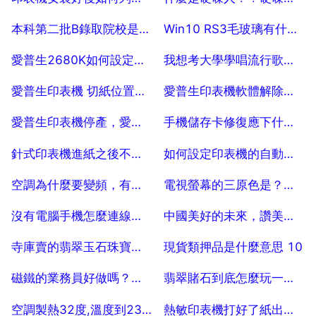
2025-07-25
2025-07-25
本科第二批B錄取院校是二本的意思麼
Win10 RS3毛玻璃有什麼用 Win10 RS3毛玻璃是什麼
2025-07-25
2025-07-25
愛普生2680K如何設定列印速度
我想考大學學唱流行歌曲，應該學習什麼唱法？
2025-07-25
2025-07-25
愛普生印表機 切紙位置不對 認為是高手的進來 150
愛普生印表機軟體解除安裝不了 怎麼辦
2025-07-25
2025-07-25
愛普生印表機停產，愛普生r330印表機停產了嗎
手機儲存卡修復應下什麼軟體？
2025-07-25
2025-07-25
針式印表機進紙之後不列印，顯示列印問題缺紙。
如何設定印表機的自動切紙
2025-07-25
2025-07-25
空調為什麼要變頻，有什麼好處？原理是什麼
電視螢幕的三原色是？電視的三原色是什麼
2025-07-25
2025-07-25
沒有電腦手機怎麼連線愛普生l565印表機
中國美好的未來，讚美中國美好未來的話
2025-07-25
2025-07-25
寺庫賣的翡翠玉石珠寶首飾是真的嗎
現貨類押品是什麼意思 10
2025-07-25
2025-07-25
磁鐵的業務員好做嗎？懇請懂行的指點一下
翡翠賭石到底怎麼玩一刀窮，一刀富，結局不一樣
2025-07-25
2025-07-25
空調製熱32度,溫度到23度就不再高了為什麼
熱敏印表機打好了紙出不完整