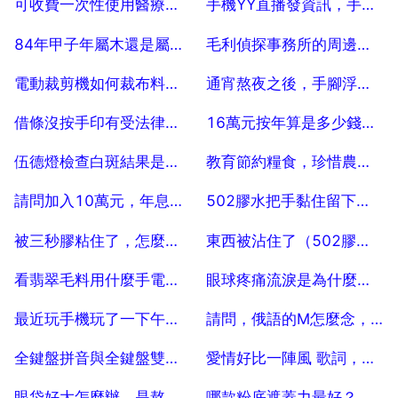
可收費一次性使用醫療器械目錄出至什麼規範
手機YY直播發資訊，手機yy直播怎麼打字
2025-07-25
2025-07-25
84年甲子年屬木還是屬金 為什麼
毛利偵探事務所的周邊環境
2025-07-25
2025-07-25
電動裁剪機如何裁布料內圓？
通宵熬夜之後，手腳浮腫是什麼緣故
2025-07-25
2025-07-25
借條沒按手印有受法律保護嗎
16萬元按年算是多少錢的利息
2025-07-25
2025-07-25
伍德燈檢查白斑結果是淺白色
教育節約糧食，珍惜農民勞動成果的詩句
2025-07-25
2025-07-25
請問加入10萬元，年息24，那麼一年利息是多少啊？
502膠水把手黏住留下皮怎麼辦
2025-07-25
2025-07-25
被三秒膠粘住了，怎麼溶解。 10
東西被沾住了（502膠水）有什麼辦法讓它們分開？
2025-07-25
2025-07-25
看翡翠毛料用什麼手電筒，怎樣用電筒看翡翠毛料的種水
眼球疼痛流淚是為什麼，眼睛疼還流眼淚是怎麼回事
2025-07-25
2025-07-25
最近玩手機玩了一下午，眼睛好難受痛怎麼辦？
請問，俄語的M怎麼念，給個拼音，謝謝。
2025-07-25
2025-07-25
全鍵盤拼音與全鍵盤雙拼有什麼區別
愛情好比一陣風 歌詞，歌詞，愛情就像一陣風，歌名叫什麼
2025-07-25
2025-07-25
眼袋好大怎麼辦，是熬夜的？還是經常看手機的？
哪款粉底遮蓋力最好？那款粉底遮蓋力強又貼合面板