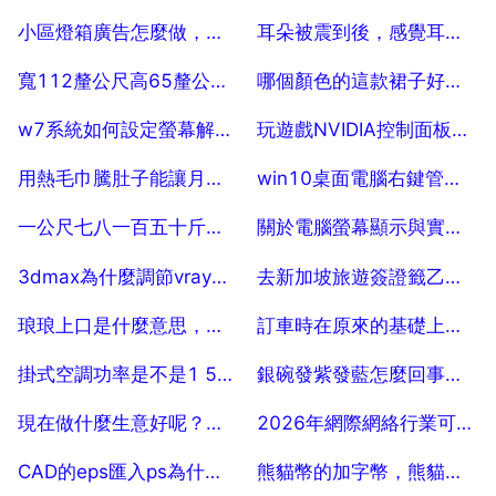
2025-07-25
2025-07-25
小區燈箱廣告怎麼做，關於在小區物業設立廣告燈箱的問題
耳朵被震到後，感覺耳朵堵，能聽見，經常這樣。 10
2025-07-25
2025-07-25
寬112釐公尺高65釐公尺的電視機是多少寸
哪個顏色的這款裙子好看呢？黑色還是綠色呢？
2025-07-25
2025-07-25
w7系統如何設定螢幕解像度
玩遊戲NVIDIA控制面板怎麼設定好
2025-07-25
2025-07-25
用熱毛巾騰肚子能讓月經快來嗎
win10桌面電腦右鍵管理打不開怎麼辦
2025-07-25
2025-07-25
一公尺七八一百五十斤重28的腰穿多大的羽絨服
關於電腦螢幕顯示與實際列印效果色差的問題
2025-07-25
2025-07-25
3dmax為什麼調節vray材質的時候一調煙霧顏色材質球就變黑的了
去新加坡旅遊簽證籤乙個月要多少錢？
2025-07-25
2025-07-25
琅琅上口是什麼意思，琅琅上口的意思
訂車時在原來的基礎上可以少多少
2025-07-25
2025-07-25
掛式空調功率是不是1 5匹最大了 啊，最大多少啊
銀碗發紫發藍怎麼回事兒。
2025-07-25
2025-07-25
現在做什麼生意好呢？風險小些的？
2026年網際網絡行業可能會出現哪些創業風口
2025-07-25
2025-07-25
CAD的eps匯入ps為什麼不能完成請求，因為程式錯誤 線上等高手，急急急 20
熊貓幣的加字幣，熊貓幣的介紹