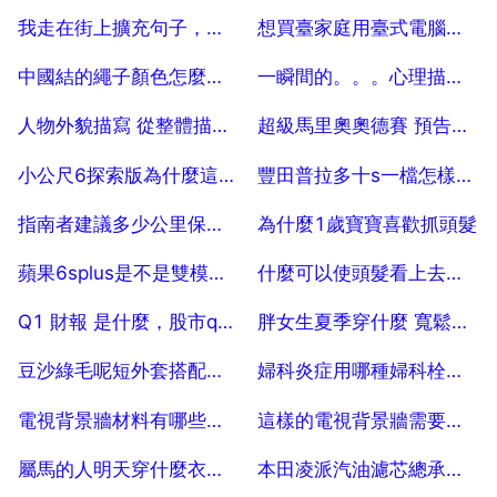
2025-07-25
2025-07-25
我走在街上擴充句子，街上有人放花 擴充句子
想買臺家庭用臺式電腦，牌子聯想的。 50
2025-07-25
2025-07-25
中國結的繩子顏色怎麼搭配好看？
一瞬間的。。。心理描寫 200字左右 謝謝
2025-07-25
2025-07-25
人物外貌描寫 從整體描寫到區域性描寫 150字作文 10
超級馬里奧奧德賽 預告片 歌曲叫什麼
2025-07-25
2025-07-25
小公尺6探索版為什麼這麼貴
豐田普拉多十s一檔怎樣操作
2025-07-24
2025-07-24
指南者建議多少公里保養一次
為什麼1歲寶寶喜歡抓頭髮
2025-07-24
2025-07-24
蘋果6splus是不是雙模手機
什麼可以使頭髮看上去不毛躁，光滑有色澤
2025-07-24
2025-07-24
Q1 財報 是什麼，股市q1 q2是什麼意思
胖女生夏季穿什麼 寬鬆T恤衫 短褲時尚又顯瘦
2025-07-24
2025-07-24
豆沙綠毛呢短外套搭配什麼款式鞋子
婦科炎症用哪種婦科栓劑好
2025-07-24
2025-07-24
電視背景牆材料有哪些？具體說說
這樣的電視背景牆需要怎樣裝飾好看？
2025-07-24
2025-07-24
屬馬的人明天穿什麼衣服是幸運幸運色
本田凌派汽油濾芯總承多少錢