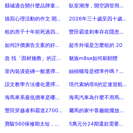
2025-07-24
2025-07-24
縣城適合開什麼品牌童裝店？
臥室潮溼，開空調管用嗎，房間裡潮溼，開空調可以除潮溼嗎？
2025-07-24
2025-07-24
描寫心理活動的作文 開頭怎麼寫
2026年三十歲至四十歲適合什麼燙髮髮型
2025-07-24
2025-07-24
租的房子十年前死過四十六七歲女人犯說道嗎
豐田霸道剎車存在隱患，豐田霸道剎車總幫浦響的原因
2025-07-24
2025-07-24
如何評價廣告文案的好壞，如何評判乙個文案的好壞
超市外場是怎麼租的 20
2025-07-24
2025-07-24
急 找「因材施教」的正反事例 急
魅族m8se如何刷韌體
2025-07-24
2025-07-24
室內裝潢瓷磚一般選擇怎樣的顏色
絲槓螺母是標準件嗎？是否有通用規格表可選用
2025-07-24
2025-07-24
語文教學方法優化選擇的原則是什麼
現代索納塔8的定速巡航鍵在什麼位置
2025-07-24
2025-07-24
海馬車系最低價車是哪種車型，具體價位多少
海馬汽車為什麼不用馬自達的標誌 20
2025-07-24
2025-07-24
豐田穿越者和霸道2700哪個省油？
屬馬的家中客廳能擺放金錢虎嗎
2025-07-24
2025-07-24
寶駿560保修期太短，說明質量不咋的？
5萬元分24期還款需要多少利息謝謝