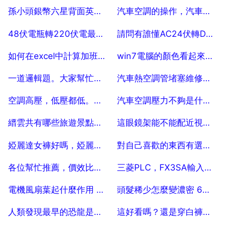
2025-07-25
2025-07-25
孫小頭銀幣六星背面英文字母
汽車空調的操作，汽車空調怎麼正確使用？
2025-07-25
2025-07-25
48伏電瓶轉220伏電最大能用多大功率
請問有誰懂AC24伏轉DC24伏供給乙個DC24伏500瓦的電動機需要多大控制器，謝
2025-07-25
2025-07-25
如何在excel中計算加班時間及加班費？
win7電腦的顏色看起來不真實，如何調整啊
2025-07-25
2025-07-25
一道邏輯題。大家幫忙講一講 10
汽車熱空調管堵塞維修需要多少錢
2025-07-25
2025-07-25
空調高壓，低壓都低。空調不製冷，什麼原因？ 10
汽車空調壓力不夠是什麼問題
2025-07-25
2025-07-25
縉雲共有哪些旅遊景點，縉雲哪裡好玩旅遊景點
這眼鏡架能不能配近視鏡片
2025-07-25
2025-07-25
婭麗達女褲好嗎，婭麗達女褲質量好不好
對自己喜歡的東西有選擇困難症怎麼辦？
2025-07-25
2025-07-25
各位幫忙推薦，價效比較高，國產品牌眼鏡啊
三菱PLC，FX3SA輸入端如何接線？我的是兩線開關 5
2025-07-25
2025-07-25
電機風扇葉起什麼作用 電機風扇葉子和罩子有什麼作用
頭髮稀少怎麼變濃密 6個讓髮量
2025-07-25
2025-07-25
人類發現最早的恐龍是什麼時期的
這好看嗎？還是穿白褲好看？我的衣服是淺藍色的！！