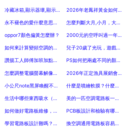
2025-07-25
2025-07-25
冷藏冰箱,顯示器壞,顯示40度
2026年老鳳祥黃金如何搞活動
2025-07-25
2025-07-25
永不褪色的愛什麼意思，我們愛情永不褪色是什麼意思
怎麼判斷大月,小月，大月和小月怎麼分
2025-07-25
2025-07-25
oppor7顏色偏黃怎麼辦？
2000元的空呼叫過一年後大概值多少錢啊
2025-07-25
2025-07-25
如何來計算變頻空調的耗電量
兒子20歲了光玩，遊戲連飯都不吃怎麼辦
2025-07-25
2025-07-25
讚揚工人師傅加班加點的廣播稿
PS如何把兩處不同的顏色變成一樣的顏色
2025-07-25
2025-07-25
怎麼調整電腦螢幕解像度windows10嗎
2026年正定漁具展銷會什麼時候開呀？要不要門票？位址是哪裡？
2025-07-25
2025-07-25
小公尺note黑屏喚醒不了怎麼解決
什麼是噴繪軟膜？什麼是uv軟膜噴繪
2025-07-25
2025-07-25
生活中哪些東西吸水（溼）性比較好
美的一匹空調電路板一般哪裡出故障
2025-07-25
2025-07-25
如何做好電路板維修，如何學習電路板維修？
PCB板設計和檢驗有哪些要點？
2025-07-25
2025-07-25
學習電路板設計難嗎？需要哪方面的知識
換空調通用電路板容易嗎？自己該怎麼換？