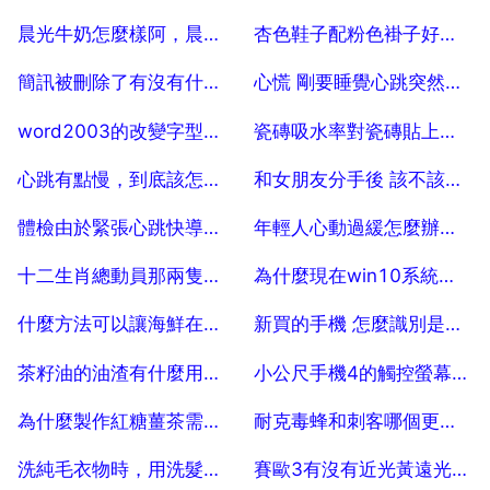
2025-07-25
2025-07-25
晨光牛奶怎麼樣阿，晨光鮮牛奶是真的新鮮牛奶？
杏色鞋子配粉色褂子好看不
2025-07-25
2025-07-25
簡訊被刪除了有沒有什麼辦法能找回的？
心慌 剛要睡覺心跳突然加速就醒了是什麼原因
2025-07-25
2025-07-25
word2003的改變字型顏色欄怎麼沒有了
瓷磚吸水率對瓷磚貼上有什麼影響
2025-07-25
2025-07-25
心跳有點慢，到底該怎麼辦
和女朋友分手後 該不該關心她
2025-07-25
2025-07-25
體檢由於緊張心跳快導致血壓偏高
年輕人心動過緩怎麼辦，竇性心動過緩怎麼辦？
2025-07-25
2025-07-25
十二生肖總動員那兩隻黃鼠狼最後怎麼樣了
為什麼現在win10系統對諾基亞920T無法識別 10
2025-07-25
2025-07-25
什麼方法可以讓海鮮在快遞過程中活的更久
新買的手機 怎麼識別是不是翻新機
2025-07-25
2025-07-25
茶籽油的油渣有什麼用，山茶油渣有什麼作用
小公尺手機4的觸控螢幕失靈了，該怎麼辦
2025-07-25
2025-07-25
為什麼製作紅糖薑茶需要用到茶油 5
耐克毒蜂和刺客哪個更好，耐克球鞋毒蜂好還是刺客好
2025-07-25
2025-07-25
洗純毛衣物時，用洗髮液與絲毛淨 洗衣液 羽絨服洗滌劑的區別
賽歐3有沒有近光黃遠光白的燈泡