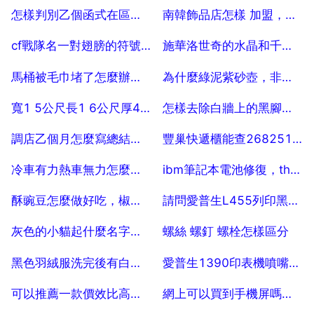
2025-07-25
2025-07-25
怎樣判別乙個函式在區間是增函式或減函式。
南韓飾品店怎樣 加盟，現在的飾品的話，想加盟一家不是南韓品牌的百貨？
2025-07-25
2025-07-25
cf戰隊名一對翅膀的符號怎麼打
施華洛世奇的水晶和千足金哪個具有收藏價值？
2025-07-25
2025-07-25
馬桶被毛巾堵了怎麼辦，毛巾掉到馬桶堵了,怎麼辦
為什麼綠泥紫砂壺，非得先溫水溫壺，才能用
2025-07-25
2025-07-25
寬1 5公尺長1 6公尺厚4公釐鐵板有多少公斤
怎樣去除白牆上的黑腳印，怎樣去除白牆上的黑手印
2025-07-25
2025-07-25
調店乙個月怎麼寫總結，調到別的店工作後的總結怎麼寫
豐巢快遞櫃能查2682511481
2025-07-25
2025-07-25
冷車有力熱車無力怎麼回事求解 10
ibm筆記本電池修復，thinkpad筆記本電池如何修復
2025-07-25
2025-07-25
酥豌豆怎麼做好吃，椒鹽酥豌豆的家常做法
請問愛普生L455列印黑白時，4瓶必須都有墨水嗎？如果是，都是黑的行嗎？
2025-07-25
2025-07-25
灰色的小貓起什麼名字好呢
螺絲 螺釘 螺栓怎樣區分
2025-07-25
2025-07-25
黑色羽絨服洗完後有白條怎麼辦
愛普生1390印表機噴嘴檢查樣張顯示 斷線 躥墨，該怎麼辦？求大神解答
2025-07-25
2025-07-25
可以推薦一款價效比高的iphone電池牌子嗎？
網上可以買到手機屏嗎，自己可以換嗎？