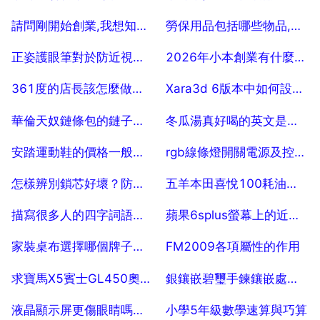
2025-07-25
2025-07-25
請問剛開始創業,我想知道做什麼生意最賺錢
勞保用品包括哪些物品,出自哪裡 10
2025-07-25
2025-07-25
正姿護眼筆對於防近視管用嗎
2026年小本創業有什麼好專案
2025-07-25
2025-07-25
361度的店長該怎麼做才能做到最好？？？
Xara3d 6版本中如何設定背景色為透明？
2025-07-25
2025-07-25
華倫天奴鏈條包的鏈子斷了請問能修好嗎？
冬瓜湯真好喝的英文是什麼
2025-07-25
2025-07-25
安踏運動鞋的價格一般都是多少錢？？？
rgb線條燈開關電源及控制器怎麼配置
2025-07-25
2025-07-25
怎樣辨別鎖芯好壞？防盜門如何辨別好壞？
五羊本田喜悅100耗油量十塊錢四十公里多不
2025-07-25
2025-07-25
描寫很多人的四字詞語，描寫人多的四字詞語。
蘋果6splus螢幕上的近期聯絡人怎麼關閉
2025-07-25
2025-07-25
家裝桌布選擇哪個牌子的質量好？
FM2009各項屬性的作用
2025-07-25
2025-07-25
求寶馬X5賓士GL450奧迪Q7的優點和缺點！有什麼好的建議
銀鑲嵌碧璽手鍊鑲嵌處很鬆怎麼辦
2025-07-25
2025-07-25
液晶顯示屏更傷眼睛嗎，液晶螢幕傷害眼睛嗎 為什麼
小學5年級數學速算與巧算