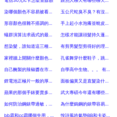
電信30元ic卡怎麼查餘額
跟別人聊天有哪些聊天的話題？越多越好！ 5
2025-07-24
2025-07-24
染哪個顏色不容易被看出來啊 15
玉公尺蛇臭不臭？有沒有一般蛇的蛇腥味。
2025-07-24
2025-07-24
形容顏色很雜不搭調的成語有什麼？
手上起小水泡癢並蛻皮怎麼辦
2025-07-24
2025-07-24
蟻群演算法求函式的最小值 30
怎樣才能讓頭髮持久蓬鬆？有經驗的男生進。 20
2025-07-24
2025-07-24
想染髮，誰知道這三種頭髮分別是什麼顏色呢？急 要準確的。。謝謝啦
有剪男髮型剪得好的理髮店嗎？？？
2025-07-24
2025-07-24
家裡牆上開關什麼顏色的線是火線
孔雀舞穿什麼鞋子，跳民族舞穿什麼鞋子好？
2025-07-24
2025-07-24
自己醃製的辣椒醬在市場賣需要什麼手續麼
自學高中生物。。。 有哪些好一點的輔導書。。。
2025-07-24
2025-07-24
鋰電池正極片一般的厚度是多少
面板偏黃又是直髮染什麼顏色比較好看又顯白
2025-07-24
2025-07-24
蘋果的那個手錶要賣多少錢，
武大專碩今年還有哪些專業
2025-07-24
2025-07-24
如何防治鋼錶帶過敏，帶手錶過敏怎麼解決
為什麼鎢鋼的錶帶容易出黑繡
2025-07-24
2025-07-24
bb霜和cc霜哪個先用，氣墊bb和cc霜哪個先用
悅詩風吟氣墊BB和卡姿蘭氣墊BB氣墊哪個好 今年18