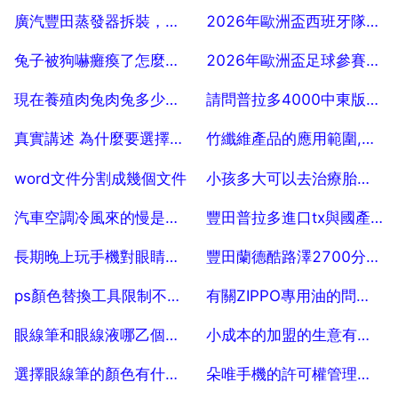
2025-07-25
2025-07-25
廣汽豐田蒸發器拆裝，廣汽豐田凱美瑞空調蒸發器更換手工費
2026年歐洲盃西班牙隊小組賽對手查詢結果
2025-07-25
2025-07-25
兔子被狗嚇癱瘓了怎麼辦，急！急！急！兔子受到驚嚇癱瘓了怎麼辦？？？
2026年歐洲盃足球參賽的國家有那些
2025-07-25
2025-07-25
現在養殖肉兔肉兔多少錢乙隻肉兔養
請問普拉多4000中東版是哪個國家生產的
2025-07-25
2025-07-25
真實講述 為什麼要選擇中東版的普拉多2700
竹纖維產品的應用範圍,竹纖維能做什麼
2025-07-25
2025-07-25
word文件分割成幾個文件
小孩多大可以去治療胎記 臉上的紅胎記
2025-07-25
2025-07-25
汽車空調冷風來的慢是什麼原因
豐田普拉多進口tx與國產tx外觀怎樣區分
2025-07-25
2025-07-25
長期晚上玩手機對眼睛有什麼危害
豐田蘭德酷路澤2700分動箱怎麼拆
2025-07-25
2025-07-25
ps顏色替換工具限制不連續的問題 10
有關ZIPPO專用油的問題, 高手請進
2025-07-25
2025-07-25
眼線筆和眼線液哪乙個對眼皮傷害大？
小成本的加盟的生意有哪些呢？
2025-07-25
2025-07-25
選擇眼線筆的顏色有什麼技巧嗎
朵唯手機的許可權管理在哪裡