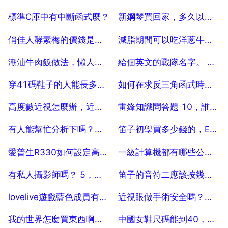
2025-07-25
2025-07-25
標準C庫中有中斷函式麼？
新鋼琴買回家，多久以後做調音
2025-07-25
2025-07-25
俏佳人酵素梅的價錢是多少
減脂期間可以吃洋蔥牛肉炒飯嗎
2025-07-25
2025-07-25
潮汕牛肉飯做法，懶人版榨菜牛肉飯怎麼做
給個英文的戰隊名字。 帶翻譯， 唯美點的
2025-07-25
2025-07-25
穿41碼鞋子的人能長多高啊？
如何在求反三角函式時，令得出的角度在之間
2025-07-25
2025-07-25
高度數近視怎麼辦，近視度數高了怎麼辦
雷鋒知識問答題 10，誰有學習雷鋒知識問答題目
2025-07-25
2025-07-25
有人能幫忙分析下嗎？情商有點低
笛子初學買多少錢的，E調好還是F調好
2025-07-25
2025-07-25
愛普生R330如何設定高質量列印效果
一級計算機都有哪些公式 怎麼用
2025-07-25
2025-07-25
有私人攝影師嗎？ 5，有私人攝影師嗎？
笛子的音符二應該按幾個孔
2025-07-25
2025-07-25
lovelive遊戲藍色成員有什麼用
近視眼做手術安全嗎？效果怎麼樣？
2025-07-25
2025-07-25
我的世界怎麼買東西啊？我的世界怎麼賣東西？
中國女鞋尺碼能到40，那外國女鞋尺碼是到多少