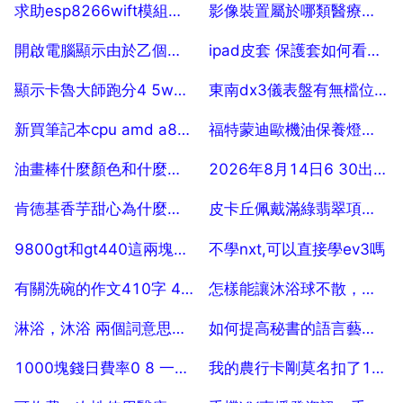
2025-07-25
2025-07-25
求助esp8266wift模組，實現51微控制器給電腦傳輸資料？
影像裝置屬於哪類醫療器械
2025-07-25
2025-07-25
開啟電腦顯示由於乙個軟體錯誤，windows無法啟動，要怎麼辦？？急急急急
ipad皮套 保護套如何看是不是真皮的，怎麼判斷
2025-07-25
2025-07-25
顯示卡魯大師跑分4 5w的大概什麼型號
東南dx3儀表盤有無檔位顯示
2025-07-25
2025-07-25
新買筆記本cpu amd a8 7200p 玩遊戲時發熱好大，排風口感覺很燙手很熱，同學
福特蒙迪歐機油保養燈怎麼消
2025-07-25
2025-07-25
油畫棒什麼顏色和什麼顏色能調出來檸檬黃
2026年8月14日6 30出生男孩是什麼命,命運缺什麼
2025-07-25
2025-07-25
肯德基香芋甜心為什麼不賣了
皮卡丘佩戴滿綠翡翠項鍊長什麼樣
2025-07-25
2025-07-25
9800gt和gt440這兩塊顯示卡，哪個好啊？
不學nxt,可以直接學ev3嗎
2025-07-25
2025-07-25
有關洗碗的作文410字 4年級！
怎樣能讓沐浴球不散，怎麼能挽救散掉的沐浴球
2025-07-25
2025-07-25
淋浴，沐浴 兩個詞意思上有什麼區別？
如何提高秘書的語言藝術，秘書的公關語言藝術開題報告範文
2025-07-25
2025-07-25
1000塊錢日費率0 8 一天是多少利息
我的農行卡剛莫名扣了1000元，說是銀聯代收業務
2025-07-25
2025-07-25