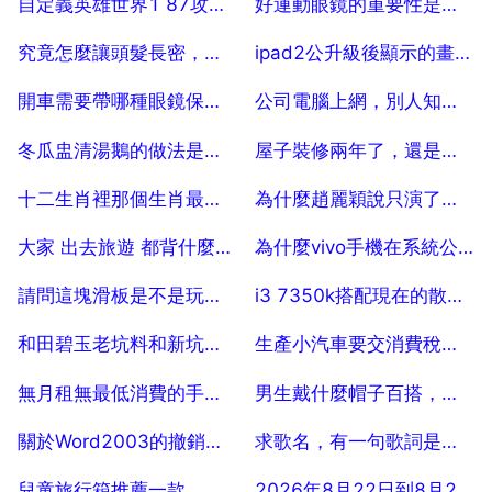
自定義英雄世界1 87攻略 自己乙個人怎麼打 球高手
好運動眼鏡的重要性是什麼
2025-07-25
2025-07-25
究竟怎麼讓頭髮長密，長的很濃密
ipad2公升級後顯示的畫面是資料線指向itunes，
2025-07-25
2025-07-25
開車需要帶哪種眼鏡保護眼睛？
公司電腦上網，別人知道你在幹嘛嗎
2025-07-25
2025-07-25
冬瓜盅清湯鵝的做法是？清湯鵝的做法
屋子裝修兩年了，還是有味道
2025-07-25
2025-07-25
十二生肖裡那個生肖最高大威猛
為什麼趙麗穎說只演了一半楚喬傳
2025-07-25
2025-07-25
大家 出去旅遊 都背什麼包呢
為什麼vivo手機在系統公升級的時候會變成這樣？
2025-07-25
2025-07-25
請問這塊滑板是不是玩具板 5
i3 7350k搭配現在的散熱器實際能超到多少？
2025-07-25
2025-07-25
和田碧玉老坑料和新坑料有什麼區別
生產小汽車要交消費稅嗎，小轎車交不交消費稅？
2025-07-25
2025-07-25
無月租無最低消費的手機卡有嗎
男生戴什麼帽子百搭，男生戴帽子怎麼搭配衣服
2025-07-25
2025-07-25
關於Word2003的撤銷操作，正確的敘述有
求歌名，有一句歌詞是， 聽見風來自淺藍色憂傷 10
2025-07-25
2025-07-25
兒童旅行箱推薦一款，最好是進口的產品？
2026年8月22日到8月27日越越南芽莊的天氣預報