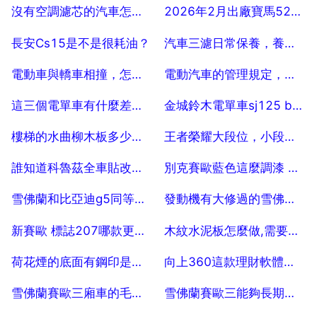
2025-07-25
2025-07-25
沒有空調濾芯的汽車怎麼清理空調
2026年2月出廠寶馬525符合國五標準嗎？
2025-07-25
2025-07-25
長安Cs15是不是很耗油？
汽車三濾日常保養，養車的小保養 大保養 更換機油 三濾 是什麼意思
2025-07-25
2025-07-25
電動車與轎車相撞，怎麼辦？ 20
電動汽車的管理規定，國家對電動車管理規定
2025-07-25
2025-07-25
這三個電單車有什麼差別？都是鈴木的
金城鈴木電單車sj125 b坐墊怎樣拆
2025-07-25
2025-07-25
樓梯的水曲柳木板多少錢一張 10
王者榮耀大段位，小段位，分別是幾顆星？
2025-07-25
2025-07-25
誰知道科魯茲全車貼改色膜要多少錢
別克賽歐藍色這麼調漆 誰知道雪佛蘭賽歐的調漆配方？藍珍珠的顏色！
2025-07-25
2025-07-25
雪佛蘭和比亞迪g5同等價格的車哪個好
發動機有大修過的雪佛蘭賽歐能賣多少
2025-07-25
2025-07-25
新賽歐 標誌207哪款更好，更適合家用。求真實想法。 5
木紋水泥板怎麼做,需要什麼材料
2025-07-25
2025-07-25
荷花煙的底面有鋼印是什麼意思
向上360這款理財軟體怎麼樣？
2025-07-25
2025-07-25
雪佛蘭賽歐三廂車的毛病有哪些
雪佛蘭賽歐三能夠長期使用97號汽油嗎