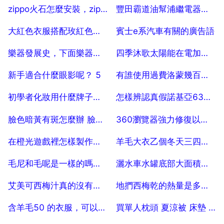
2025-07-25
2025-07-25
zippo火石怎麼安裝，zippo打火石掉了,怎麼裝上去
豐田霸道油幫浦繼電器在哪裡
2025-07-25
2025-07-25
大紅色衣服搭配玫紅色包包，可以嗎？
賓士e系汽車有關的廣告語
2025-07-25
2025-07-25
樂器發展史，下面樂器歷史最悠久的是
四季沐歌太陽能在電加熱的時候可以洗澡不
2025-07-25
2025-07-25
新手適合什麼眼影呢？ 5
有誰使用過費洛蒙幾百塊是真的嗎？
2025-07-25
2025-07-25
初學者化妝用什麼牌子的化妝品啊？
怎樣辨認真假諾基亞6300，剛買了乙個6300，老覺得是假的
2025-07-25
2025-07-25
臉色暗黃有斑怎麼辦 臉上斑點越來越多原因
360瀏覽器強力修復以後無法連線網路
2025-07-25
2025-07-25
在橙光遊戲裡怎樣製作這樣背景上面的字
羊毛大衣乙個冬天三四次可以嗎
2025-07-25
2025-07-25
毛尼和毛呢是一樣的嗎？是怎麼做出來的？
灑水車水罐底部大面積漏水可以做防水嗎
2025-07-25
2025-07-25
艾美可西梅汁真的沒有副作用嗎？
地捫西梅乾的熱量是多少？
2025-07-25
2025-07-25
含羊毛50 的衣服，可以手洗麼？
買單人枕頭 夏涼被 床墊 最低消費是多少