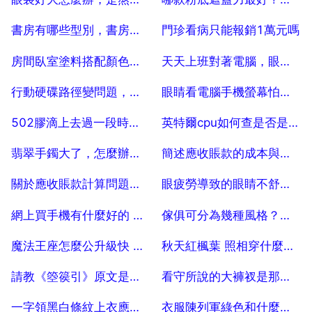
2025-07-25
2025-07-25
書房有哪些型別，書房的型別是什麼
門珍看病只能報銷1萬元嗎
2025-07-25
2025-07-25
房間臥室塗料搭配顏色方法技巧有哪些
天天上班對著電腦，眼睛很難受，怎麼辦？
2025-07-25
2025-07-25
行動硬碟路徑變問題，行動硬碟出現路徑問題是什麼原因？
眼睛看電腦手機螢幕怕光昰什麼原因引起的
2025-07-25
2025-07-25
502膠滴上去過一段時間還有粘性嗎？急急急
英特爾cpu如何查是否是全新的？
2025-07-25
2025-07-25
翡翠手鐲大了，怎麼辦，誰來說說翡翠手鐲大了怎麼辦
簡述應收賬款的成本與風險。
2025-07-25
2025-07-25
關於應收賬款計算問題，如何計算「應收賬款」
眼疲勞導致的眼睛不舒服怎麼辦
2025-07-25
2025-07-25
網上買手機有什麼好的 安全的平臺？
傢俱可分為幾種風格？家居風格主要有哪幾種？
2025-07-25
2025-07-25
魔法王座怎麼公升級快 魔法王座怎麼獲得經驗
秋天紅楓葉 照相穿什麼衣服
2025-07-25
2025-07-25
請教《箜篌引》原文是什麼
看守所說的大褲衩是那種，去看剛剛關進看守所的人需要帶內褲嗎
2025-07-25
2025-07-25
一字領黑白條紋上衣應該搭配什麼顏色的裙子
衣服陳列軍綠色和什麼顏色最搭