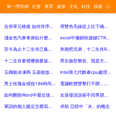
第一問答網
社會
教育
健康
文化
科技
娛樂
心
理
汽車
數碼
時尚
美食
遊戲
家居
財經
旅遊
合併單元格後 如何排序，excel合併單元格後怎麼排序
用雙色毛線從上往下織毛衣怎樣織
育兒
2025-07-25
2025-07-25
淺金色汽車車身貼什麼花比較好看？
excel中撤銷快捷鍵CTRL Z不起作用是怎麼回事？
2025-07-25
2025-07-25
至今為止十二生肖已集齊幾個
奔跑吧兄弟，十二生肖R傳在哪個電子書裡看？
2025-07-25
2025-07-25
十二生肖要裡哪個要拔皮？
男生臉型整容。我是方臉。整瓜子臉。多少錢。
2025-07-25
2025-07-25
玉鐲能冰凍嗎 玉器能放進冰箱裡嗎
Intel第七代酷睿cpu處理器有哪些優勢
2025-07-25
2025-07-25
男士玫瑰金戒指18k時尚彩金au750多少錢
電腦軟體雙擊打不開，只能右擊選擇開啟
2025-07-25
2025-07-25
如何刪除Word中最近使用文件中的任意乙個文件
女孩發說說卻不回男朋友資訊為什麼 10
2025-07-25
2025-07-25
軍訓的個人鑑定怎麼寫，高一軍訓填的個人鑑定怎麼寫
求助 亞賠中「水」的概念
2025-07-25
2025-07-25