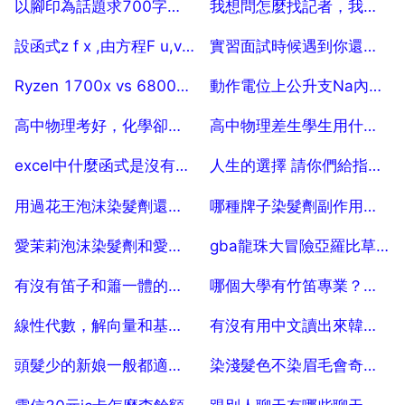
以腳印為話題求700字作文
我想問怎麼找記者，我想請記者怎麼找
2025-07-24
2025-07-24
設函式z f x ,由方程F u,v 0確定，其中u x y z,v x 2 y 2 z 2 ，
實習面試時候遇到你還有什麼問題嗎
2025-07-24
2025-07-24
Ryzen 1700x vs 6800k，有編譯linux核心的對比資料嗎
動作電位上公升支Na內流是屬於哪種轉運方式？
2025-07-24
2025-07-24
高中物理考好，化學卻考不好，化學很難嗎
高中物理差生學生用什麼輔導書好
2025-07-24
2025-07-24
excel中什麼函式是沒有引數的
人生的選擇 請你們給指條明路
2025-07-24
2025-07-24
用過花王泡沫染髮劑還原系列的請進
哪種牌子染髮劑副作用最小
2025-07-24
2025-07-24
愛茉莉泡沫染髮劑和愛茉詩染髮膏哪個好
gba龍珠大冒險亞羅比草原怎麼過
2025-07-24
2025-07-24
有沒有笛子和簫一體的樂器
哪個大學有竹笛專業？哪幾所大學的笛子專業突出
2025-07-24
2025-07-24
線性代數，解向量和基礎解析，求方程組通解，麻煩寫一下思路和過程。 50
有沒有用中文讀出來韓文的《我的女孩》歌詞的？？
2025-07-24
2025-07-24
頭髮少的新娘一般都適合什麼樣的新娘髮型
染淺髮色不染眉毛會奇怪嗎
2025-07-24
2025-07-24