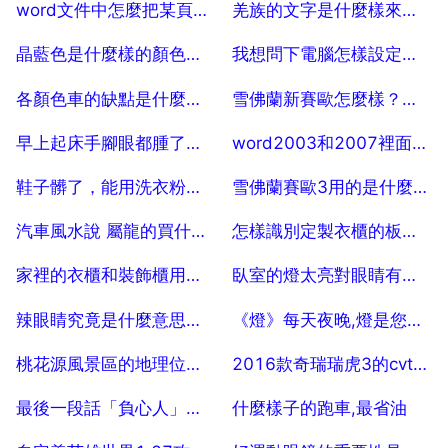
2025-07-25
2025-07-25
word文件中怎麼把某頁的頁碼去掉
羌族的文字是什麼樣來，羌族為什麼有語言沒用文字
2025-07-25
2025-07-25
晶藍色是什麼樣的顏色，水晶藍 是什麼顏色
我想問下電腦怎樣設定螢幕對眼睛好，我XP系統，顏色也要調，有沒有專業
2025-07-25
2025-07-25
各顏色車的缺點是什麼，家用轎車顏色的優缺點有哪些？
雪佛蘭新賽歐怎麼樣？別克凱越居然漲價
2025-07-25
2025-07-25
早上起床手腳眼都腫了是什麼原因 手機愛問
word2003和2007裡面，怎麼刪除某一頁頁首的橫線
2025-07-25
2025-07-25
鞋子髒了，能用洗衣粉洗麼
雪佛蘭賽歐3用的是什麼油，耗油量大嗎？
2025-07-25
2025-07-25
汽車風水說 屬龍的買什麼顏色車好
怎樣識別定製衣櫃的板材是不是歐松板
2025-07-25
2025-07-25
家裡的衣櫃和裝飾櫃用什麼材料做的好
臥室的燈太亮對眼睛有什麼影響
2025-07-25
2025-07-25
辣眼睛究竟是什麼意思？我朋友總是在說
《燈》每天夜晚,燈是您的伴侶 你不睡,它也不睡,睜著明亮的眼睛,陪伴著您
2025-07-25
2025-07-25
桃花源風景區的地理位置，桃花源地理位置
2016款奇瑞瑞虎3的cvt質量怎麼樣
2025-07-25
2025-07-25
最後一段話「負心人」是什麼意思
什麼樣子的跑車,最省油
2025-07-25
2025-07-25