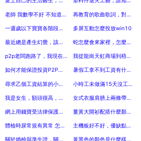
愛上自己的主治醫生，控制不住感情怎麼辦？
塑料件退火工藝，誰知道幫忙提供點資料
2025-07-25
2025-07-25
老師 我數學不好 不知道適合學工程造價麼
再教育的歌曲歌詞，對教育的歌詞有那些
2025-07-25
2025-07-25
一週歲以下寶寶各階段發育的正常值
多屏互動怎麼投放win10
2025-07-25
2025-07-25
最近總是產生幻覺，該怎麼辦
蛇怎麼會來家裡，怎麼防止蛇跑到家裡來
2025-07-25
2025-07-25
p2p老闆跑路了，我現在該怎麼辦
我從龍崗天虹商場到梧桐山怎麼坐車呢
2025-07-25
2025-07-25
如何才能保證投資P2P的資金安全
暑假工拿不到工資有什麼辦法
2025-07-25
2025-07-25
尋求乙個工資結算的小軟體,
小時工未做滿15天沒工資合法嗎
2025-07-25
2025-07-25
我是女生，額頭很高，想剪齊劉海，但額頭兩邊頭髮太少了，剪得會好看嗎？
女式衣服肩膀上兩條帶子是幹什麼用的。
2025-07-25
2025-07-25
網上用錢寶受法律保護嗎 到期沒還,要坐牢嗎
薑黃大開衫配搭什麼顏色打底衫好？
2025-07-25
2025-07-25
體檢時尿常規有異常 怎麼辦
主機板好不好，優缺點，技嘉 B250
2025-07-25
2025-07-25
關於婚檢與準生證，關於結婚婚檢，準生證
黃黑色的顏色是什麼樣子，黃色跟黑色混在一起是什麼顏色？