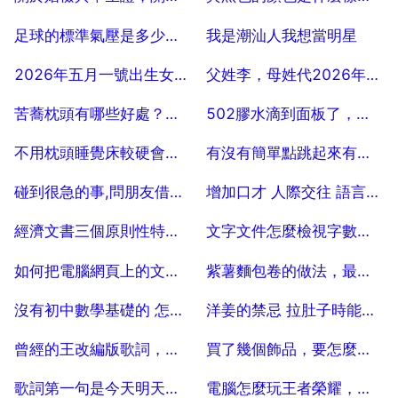
2025-07-25
2025-07-25
足球的標準氣壓是多少，足球比賽中 標準足球的氣壓是多少
我是潮汕人我想當明星
2025-07-25
2025-07-25
2026年五月一號出生女孩姓黃起什麼名字好
父姓李，母姓代2026年1月18日出生的女孩取什麼名子
2025-07-25
2025-07-25
苦蕎枕頭有哪些好處？苦蕎枕頭好不好用？
502膠水滴到面板了，怎麼清洗？
2025-07-25
2025-07-25
不用枕頭睡覺床較硬會造成頭疼嗎
有沒有簡單點跳起來有很帥氣的舞蹈？
2025-07-25
2025-07-25
碰到很急的事,問朋友借錢怎麼開口
增加口才 人際交往 語言藝術方面的書籍有哪些
2025-07-25
2025-07-25
經濟文書三個原則性特點有哪三個特點
文字文件怎麼檢視字數，如何檢視TXT文件內容的字數
2025-07-25
2025-07-25
如何把電腦網頁上的文字轉換成TXT弄到手機裡？
紫薯麵包卷的做法，最健康可口的紫薯餡怎麼做
2025-07-25
2025-07-25
沒有初中數學基礎的 怎麼自學高中數學
洋姜的禁忌 拉肚子時能吃洋姜鹹菜嗎？
2025-07-25
2025-07-25
曾經的王改編版歌詞，曾經的王的歌詞
買了幾個飾品，要怎麼取回道STEAM庫存
2025-07-25
2025-07-25
歌詞第一句是今天明天的夏天歌名叫什麼
電腦怎麼玩王者榮耀，顯示卡gtx650cpufx8320記憶體8g