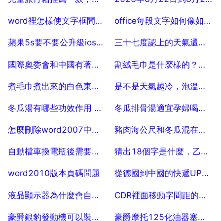
2025-07-25
2025-07-25
word裡怎樣使文字框間距相等？
office每段文字如何像如下單獨分欄
2025-07-25
2025-07-25
蘋果5s要不要公升級ios9呢
三十七度認上的天氣還有幾天
2025-07-25
2025-07-25
國際奧委會和中國有著什麼樣的關係？
割絨毛巾是什麼樣的？不割絨又有什麼其別？
2025-07-25
2025-07-25
煮毛巾煮出來的白色東西是什麼
是不是天氣越冷，泡溫泉的效果越好？
2025-07-25
2025-07-25
冬瓜湯有哪些功效作用 推薦三種冬瓜湯食譜
冬瓜排骨湯適宜孕婦喝嗎 常見好處有哪些
2025-07-25
2025-07-25
怎麼刪除word2007中的分節符
豬肉海公尺和冬瓜混在一起有沒有危害
2025-07-25
2025-07-25
自動檔車換電瓶後需要設定些什麼
猜出18個字是什麼，乙個字猜出18個字正確答案是多少
2025-07-25
2025-07-25
word2010版本頁碼問題
從德國到中國的快遞UPS 還是DHL 哪種最快
2025-07-25
2025-07-25
液晶顯示器為什麼會自動變化亮度
CDR裡面移動字間距的快捷鍵是什麼
2025-07-25
2025-07-25
豪爵銀豹發動機可以裝在五羊款電單車上嗎
豪爵摩托125化油器塞柱怎麼裝