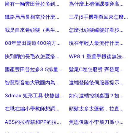
2025-07-24
2025-07-24
擁有一輛豐田普拉多到底是一種什麼樣的體驗
為什麼上禮儀課要穿高跟鞋
2025-07-24
2025-07-24
鐵路局局長相當於什麼級別
三星j5手機剛買回來怎麼進入過程
2025-07-24
2025-07-24
我是自來卷頭髮（男生），留什麼樣的髮型好看啊，看著精神洋氣點的。
怎麼批頭髮編髮好看步驟，怎樣用編髮器編頭髮？
2025-07-24
2025-07-24
08年豐田霸道400的方向盤很沉正常嗎
現在年輕人最流行什麼髮型呀？
2025-07-24
2025-07-24
快到腳的長毛衣怎麼搭配，，外邊穿什麼
WP8 1 重置手機後無法登陸微軟賬戶和諾基亞賬戶
2025-07-24
2025-07-24
國產豐田普拉多3 5排量有沒有手動擋的
髮尾C卷怎麼燙 齊發尾燙捲髮
2025-07-24
2025-07-24
智慧型音箱大戰國內為何沒啥動靜？
遠端登陸後伺服器提示系統正在關機
2025-07-24
2025-07-24
3dmax 矩形工具 快捷鍵是哪個
如何遠端控制桌面？如何用QQ遠端控制對方電腦？
2025-07-24
2025-07-24
在職在編小學教師想調入初中,怎麼做？
頭髮太多太蓬鬆，拉直又怕太直板怎麼辦？
2025-07-24
2025-07-24
ABS的拉桿箱和PP的拉桿箱有什麼區別
焦恩俊版小李飛刀孫小紅喜歡阿飛嗎
2025-07-24
2025-07-24