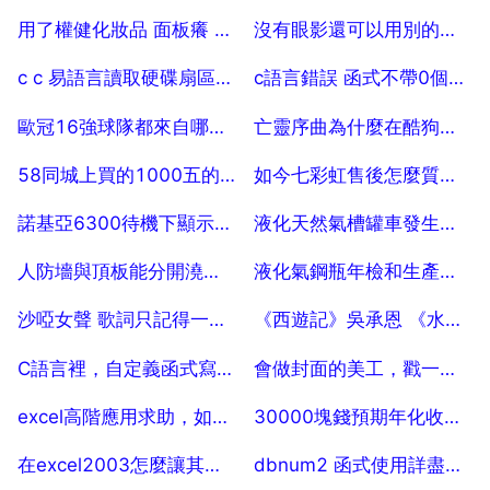
2025-07-25
2025-07-25
用了權健化妝品 面板癢 麼回事
沒有眼影還可以用別的方法畫臥蠶嗎
2025-07-25
2025-07-25
c c 易語言讀取硬碟扇區資料來源碼 10
c語言錯誤 函式不帶0個引數
2025-07-25
2025-07-25
歐冠16強球隊都來自哪些聯賽？
亡靈序曲為什麼在酷狗上找不到？ 15
2025-07-25
2025-07-25
58同城上買的1000五的蘋果6是真的嗎
如今七彩虹售後怎麼質保顯示卡
2025-07-25
2025-07-25
諾基亞6300待機下顯示時間條如何設定啊
液化天然氣槽罐車發生事故的概率大概是多少
2025-07-25
2025-07-25
人防墻與頂板能分開澆築混凝土嗎
液化氣鋼瓶年檢和生產日期
2025-07-25
2025-07-25
沙啞女聲 歌詞只記得一句 走到最後 10
《西遊記》吳承恩 《水滸傳》施耐庵 《三國演義》羅貫中 《紅樓夢》曹雪芹
2025-07-25
2025-07-25
C語言裡，自定義函式寫在main（）函式里面還是外面？
會做封面的美工，戳一戳啊
2025-07-25
2025-07-25
excel高階應用求助，如何學好excel高階應用
30000塊錢預期年化收益率7 2 投乙個月收益多少
2025-07-25
2025-07-25
在excel2003怎麼讓其提示要輸入的函式
dbnum2 函式使用詳盡說明