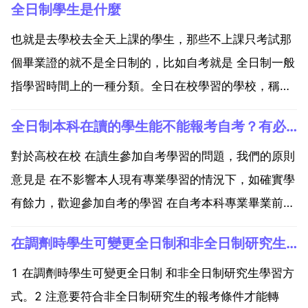
全日制學生是什麼
也就是去學校去全天上課的學生，那些不上課只考試那
個畢業證的就不是全日制的，比如自考就是 全日制一般
指學習時間上的一種分類。全日在校學習的學校，稱為
全日制學校，學生全天在校上課，以教學為主。區別於
全日制本科在讀的學生能不能報考自考？有必要自考嗎
業餘 函授 自考等學習形式的學校。和上高中住校一
樣！一學期都是在學校，全天上課！作息時間都由學校
對於高校在校 在讀生參加自考學習的問題，我們的原則
規定。什麼...
意見是 在不影響本人現有專業學習的情況下，如確實學
有餘力，歡迎參加自考的學習 在自考本科專業畢業前，
要先取得在讀的專科 或專科以上 學歷證書，否則會影
在調劑時學生可變更全日制和非全日制研究生學習方式嗎
響自考本科的畢業進度。是否需要辦理專接本手續，要
看本科專業的規定，如果只有乙個接考類別，則不需要
1 在調劑時學生可變更全日制 和非全日制研究生學習方
辦理...
式。2 注意要符合非全日制研究生的報考條件才能轉