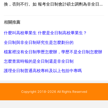
換，否則不行。如 報考全日制會計碩士調劑為非全日制
的工商管理碩士則必須本科畢業3年，如果是應屆畢業
生則不能變更，因為不符合工商管理碩士的報考條件。
相關推薦
全日制和非全日制可以相互調劑嗎 全日制可以調劑到非
什麼叫高校畢業生 什麼是全日制高校畢業生？
全日...
全日制與非全日制研究生是怎麼劃分的
檔案裡沒有全日制學歷怎麼辦，學歷不是全日制怎麼辦
怎麼查當時報的是全日制還是非全日制
護理全日制普通高校專科及以上包括中專嗎
Copyright 2018-2026 All Rights Reserved