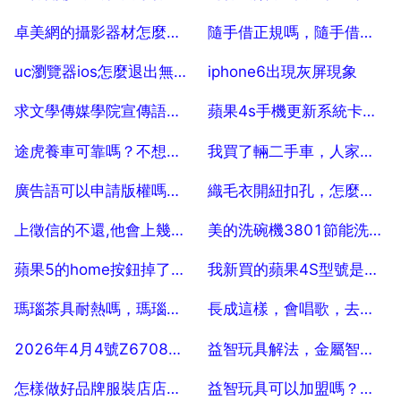
2025-07-23
2025-07-23
卓美網的攝影器材怎麼樣？ 5
隨手借正規嗎，隨手借怎麼樣，隨手借的額度一般是多少
2025-07-23
2025-07-23
uc瀏覽器ios怎麼退出無痕瀏覽模式
iphone6出現灰屏現象
2025-07-23
2025-07-23
求文學傳媒學院宣傳語。 50
蘋果4s手機更新系統卡機怎麼辦
2025-07-23
2025-07-23
途虎養車可靠嗎？不想去4s店做保養了，同事推薦了途虎養車。
我買了輛二手車，人家現在不過戶怎麼辦
2025-07-23
2025-07-23
廣告語可以申請版權嗎，自然人可以申請廣告語版權嗎
織毛衣開紐扣孔，怎麼開的？ 5
2025-07-23
2025-07-23
上徵信的不還,他會上幾年啊
美的洗碗機3801節能洗水溫多少
2025-07-23
2025-07-23
蘋果5的home按鈕掉了，按乙個程式也無法退出去
我新買的蘋果4S型號是A1431CMIITID2011CJ6093是真的嗎
2025-07-23
2025-07-23
瑪瑙茶具耐熱嗎，瑪瑙茶壺可以高溫泡茶嗎
長成這樣，會唱歌，去映客直播能火嗎？ 50
2025-07-23
2025-07-23
2026年4月4號Z6708火車路線
益智玩具解法，金屬智力玩具解法
2025-07-23
2025-07-23
怎樣做好品牌服裝店店長，如何做好一名服裝店店長？
益智玩具可以加盟嗎？該加盟什麼公司