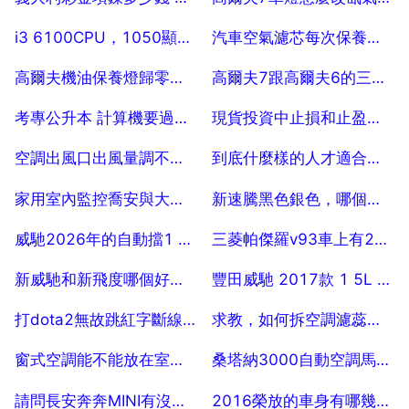
2025-07-23
2025-07-23
i3 6100CPU，1050顯示卡，H110主機板，8G記憶體，240G固態，400W電源
汽車空氣濾芯每次保養都要換新的嗎？
2025-07-23
2025-07-23
高爾夫機油保養燈歸零，高爾夫機油保養燈怎樣復位的
高爾夫7跟高爾夫6的三芯通用嗎
2025-07-23
2025-07-23
考專公升本 計算機要過幾級
現貨投資中止損和止盈是什麼意思？
2025-07-23
2025-07-23
空調出風口出風量調不大怎麼辦？
到底什麼樣的人才適合去澳洲讀TAFE專業
2025-07-23
2025-07-23
家用室內監控喬安與大華樂橙哪個好
新速騰黑色銀色，哪個比較好看？
2025-07-23
2025-07-23
威馳2026年的自動擋1 6天窗版的二手車價格多少錢
三菱帕傑羅v93車上有220v充電裝置嗎？
2025-07-23
2025-07-23
新威馳和新飛度哪個好，本田飛度和豐田威馳哪個更好一點
豐田威馳 2017款 1 5L CVT創行版怎麼樣，優點，缺點
2025-07-23
2025-07-23
打dota2無故跳紅字斷線 但是家裡網路狀況不差 10
求教，如何拆空調濾蕊，求教 S6空調濾芯拆裝方法
2025-07-23
2025-07-23
窗式空調能不能放在室內的窗邊
桑塔納3000自動空調馬達需要匹配的嘛
2025-07-23
2025-07-23
請問長安奔奔MINI有沒有新車標的車啊？我對那個新標車比較感興趣
2016榮放的車身有哪幾種顏色