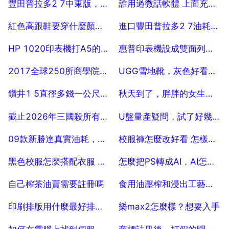
豐田普拉多2 7中東版，百公里多少個油？？油耗？？是多少？？
誰用過微話軟體 上面充值的是真的嗎？急 5
2025-07-23
2025-07-23
紅色高跟鞋要穿什麼顏色得外套來配才好看
進口豐田普拉多2 7油耗每公里多少錢
2025-07-23
2025-07-23
HP 1020印表機打A5的紙為什麼不能連續列印
惠普印表機設成雙面列印後如何換回來
2025-07-23
2025-07-23
2017全球250所商學院報告 商科最熱門如何選擇
UGG雪地靴，灰色好看還是巧克力色好看？
2025-07-23
2025-07-23
鑽井1 5直徑多錢一公尺，打井直徑1 5公尺深30公尺每公尺價格多少？沙土
秋天到了，胖胖的女生怎麼搭配衣服呢
2025-07-23
2025-07-23
截止2026年三國殺所有拓展包
U盤量產疑問，試了好幾次還是還是顯示非指定FLASH
2025-07-23
2025-07-23
09款新勝達真實油耗，現在新勝達09款的實際油耗是多少
校服褲怎麼改好看 怎樣改校服褲子
2025-07-23
2025-07-23
黑色校服怎麼搭配衣服 該配什麼顏色的鞋子
怎麼把PS轉成AI，AI怎樣轉為PS
2025-07-23
2025-07-23
自己榨茶油賣需要註冊嗎
食用油壓榨和浸出工藝有什麼區別優劣
2025-07-23
2025-07-23
印刷排版用什麼最好排，印刷排版怎麼排啊？ 有什麼好辦法麼 謝謝了
樂max2怎麼樣？想要入手
2025-07-23
2025-07-23