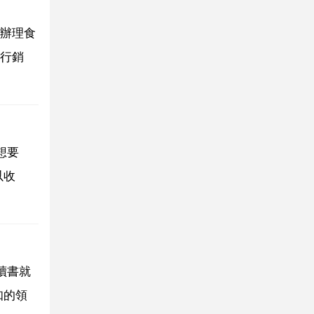
辦理食
行銷
想要
以收
讀書就
知的領