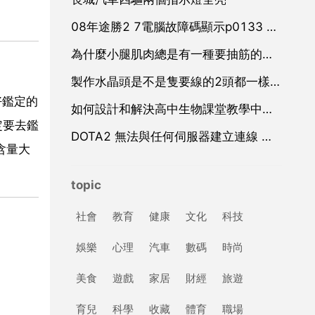
08年途勝2 7電腦故障碼顯示p0133 b1s1氧感測器響應慢 是什麼原因造成的
為什麼小腿肌肉總是有一種要抽筋的感覺
製作水晶頭是不是隻要線的2頭都一樣就可以了？
好鑑定的
如何設計和解決高中生物課堂教學中的問題
定要去鑑
DOTA2 無法與任何伺服器建立連線 請檢查你的網路連線狀態
含量大
topic
社會
教育
健康
文化
科技
娛樂
心理
汽車
數碼
時尚
美食
遊戲
家居
財經
旅遊
育兒
科學
收藏
體育
職場