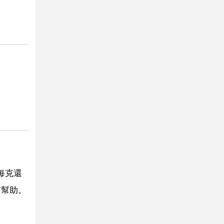
每克還
有幫助。