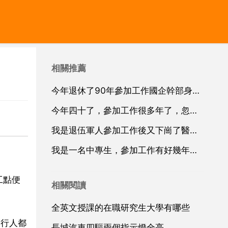
相關推薦
今年退休了90年參加工作國企幹部身份2003年
今年四十了，參加工作很多年了，忽然感覺自己以前高考考的不是很理想，想再彌補下自己的
我是退伍軍人參加工作後又下崗了醫療保險和養老保險交夠30年了以後還用不用再
我是一名中專生，參加工作有好幾年了，現在想要大專學歷，我想選擇培
工點便
相關閱讀
全英文授課的在職研究生大學有哪些
內行人都
長城汽車四驅兩個指示燈全亮