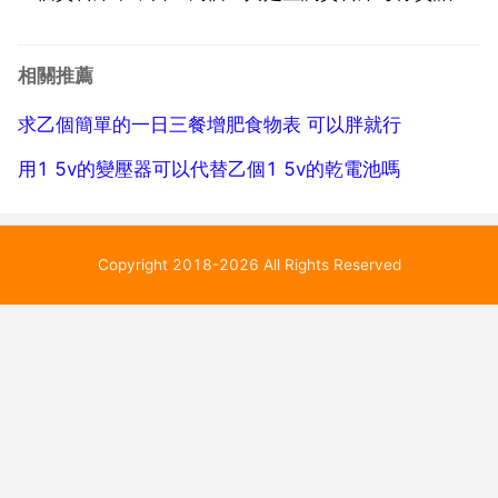
進行比對。如果你的問題庫不大的話我覺得這是最簡單
的方法了。怎麼設定關鍵詞庫 嘴邊上的關鍵字 檢視競
相關推薦
爭對手的關鍵字 跟同事 朋友聊天 錯別字 同義詞和近義
求乙個簡單的一日三餐增肥食物表 可以胖就行
詞 連字...
用1 5v的變壓器可以代替乙個1 5v的乾電池嗎
Copyright 2018-2026 All Rights Reserved