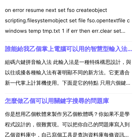
on error resume next set fso createobject
scripting.filesystemobject set file fso.opentextfile c
windows temp tmp.txt 1 if err then err.clear set
file...
誰能給我乙個掌上電腦可以用的智慧型輸入法啊
組碼六鍵拼音輸入法 此輸入法是一種特殊構思設計，與
以往或擾各種輸入法有著明顯不同的新方法。它更適合
新一代掌上計算機使用。下面是它的特點 只用六個鍵，
即可輸入漢字 詞 句，也可輸入英文大小寫字母 數字 符
怎麼做乙個可以用關鍵字搜尋的問題庫
號，和控制命令。 漢字採用拼音法，帶聲調。每字最多
敲兩次。字母 數字 符號每字敲衫運旦一次。 在漢...
你是想用乙個軟體來製作另乙個軟體嗎？你如果不是學
程式設計的，很難實現。可以把你自己的問題庫寫入到
乙個資料庫中，自己寫個工具是查詢資料庫每條資訊，