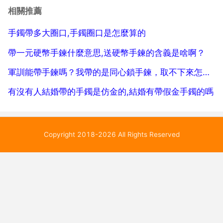
實在要戴配飾的話，可以參考明星的裝扮，什麼服裝配
相關推薦
什麼飾品，例如 休閒服裝可以搭配個皮質的手環，韓式
手鐲帶多大圈口,手鐲圈口是怎麼算的
帥氣的服...
帶一元硬幣手鍊什麼意思,送硬幣手鍊的含義是啥啊？
軍訓能帶手鍊嗎？我帶的是同心鎖手鍊，取不下來怎麼辦
有沒有人結婚帶的手鐲是仿金的,結婚有帶假金手鐲的嗎
Copyright 2018-2026 All Rights Reserved