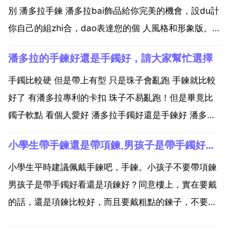
別 潘多拉手鍊 潘多拉bai飾品給你完美的機會，設du計
你自己的組zhi合，dao表達您的個 人風格和形象版。潘
多拉的想權法是，你可以有來自100多個不同的珠子，
潘多拉的手鍊好還是手鐲好，請大家幫忙選擇
項鍊和手鐲的選擇。這是希望和機會後面的潘多拉珠寶
pandora charms設計的...
手鐲比較硬 但是帶上有型 只是珠子會亂跑 手鍊就比較
好了 有潘多拉專利的卡扣 珠子不易亂跑！但是畢竟比
鐲子軟點 看個人愛好 潘多拉手鐲好還是手鍊好 潘多拉
手鐲什麼材質 分925銀或者14k金或者玫瑰金三種材
小學生帶手鍊還是帶項鍊,男孩子是帶手鐲好看還是項鍊好？
質。手鍊手鐲都有。手鍊戴戴會軟，手鐲不會。我個人
比較喜歡手鍊，手鍊戴一陣子軟了一些以後不硌手，...
小學生平時建議佩戴手鍊吧，手鍊。小孩子不要帶項鍊
男孩子是帶手鐲好看還是項鍊好？同意樓上，實在要戴
的話，還是項鍊比較好，而且要戴粗點的鍊子，不要加
墜子。都不要才好看。男孩子清清爽爽的好看。男孩子