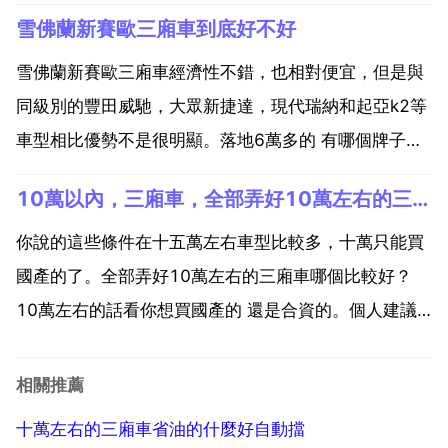
油，結實 缺點 胎噪風噪大，小排量提速慢。這個車前6
雪佛蘭新賽歐三廂車到底好不好
年除了扎胎換胎外其他地方沒有壞過，第六年開始到第
七年底先後壞過氧感測器 180元 一根皮帶 10...
雪佛蘭新賽歐三廂車經濟性不錯，也相對便宜，但是與
同級別的豐田威馳，大眾新捷達，現代瑞納和起亞k2等
車型相比優勢不是很明顯。落地6萬多的 有哪個牌子有
這個價效比？賽歐配置比較低，舒適性一般，但是空間
10萬以內，三廂車，全部弄好10萬左右的三廂車哪個比較好？
大，對比同級別的小車，還是很優勢的，甚至有十萬左
右的車空間都沒賽歐大，新賽歐a柱設計的不好，確實
你說的這些條件在十五萬左右車型比較多，十萬只能買
有點擋視...
國產的了。全部弄好10萬左右的三廂車哪個比較好？
10萬左右的話看你想買國產的 還是合資的。個人建議
合資的，像我買的就是斯柯達明銳，買的時候找到懂車
的朋友挑的，空間大 適合家用。你可以去4s店試駕，這
相關推薦
樣心裡有數點。10萬元內價效比最高的有哪幾款三廂
十萬左右的三廂車省油的什麼好自動擋
車？1...