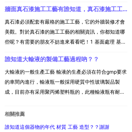
於亞洲 非洲 拉丁美洲，赤道濱海地區最多。主要產區
牆面真石漆施工工藝有誰知道，真石漆施工工藝
為菲律賓 印度 馬來西亞 斯里蘭卡等國。中國栽培椰子
歷史悠久，分布在海南 廣東 台灣 雲南 廣西...
真石漆必須配套有嚴格的施工工藝，它的外牆裝修才會
美觀。對於真石漆的施工工藝的相關資訊，你都知道哪
些呢？有需要的朋友不妨進來看看吧！1 基面處理 基面
清理批掛膩子滾塗底漆噴塗真石漆 2 基層驗收和處理 1
誰知道大輸液的製備工藝過程吶？？
對保溫基層或水泥砂漿基層牆面進行檢查和驗收 2 檢查
保溫牆面泛鹼現象，根據不同情況用清水，弱酸性...
大輸液的一般生產工藝 輸液的生產必須在符合gmp要求
的車間內進行，輸液瓶一般採用硬質中性玻璃製品製
成，目前亦有采用聚丙烯塑料瓶的，此種輸液瓶有耐腐
蝕性強 無毒 質輕 耐熱性好 機械強度高等特點。注射用
水對輸液的質量影響較大，必須使用新鮮注射用水配製
相關推薦
輸液，必要時加入的活性炭吸附熱源 雜質和色素。輸液
誰知道這個器物的年代 材質 工藝 造型？？謝謝
的...