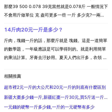
那麼39 500 0.078 39克當然就是0.078斤 一般情況下
不會用斤做單位 克 盎司更多一些 一斤 多少克?一兩等
於50克。按照重量單位的換算 1千克 公斤 2斤 1斤
14斤肉20元一斤是多少？
500克 按照公制 1斤 10兩 100錢...
斤肉，塊錢一斤的話，那麼斤就是 塊錢。這是一道簡單
的數學題，一年級應該是可以學得到的。就是利用簡單
的乘法計算。牙膏去汙妙用。夏天人們出汗多，衣領 袖
口等處的汗漬不易洗淨，只要搓少許牙膏，汗漬即除。
衣服染上動植物油垢，擠些牙膏塗在上面，輕擦幾次，
相關推薦
再用清水洗，油垢可清除乾淨。清洗魚後，手上總會留
超市裡2元一斤的大公尺和20元一斤的到底有什麼區別
下難以去...
新疆大棗多少錢一斤,新疆紅棗一斤30元,買5斤送一斤,劉麗一共買30斤,一共需要多少元？
一元錢的硬幣一斤多少錢,一斤的一元硬幣有多少