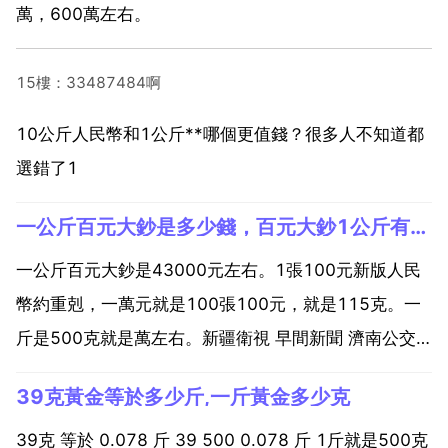
萬，600萬左右。
15樓：33487484啊
10公斤人民幣和1公斤**哪個更值錢？很多人不知道都
選錯了1
一公斤百元大鈔是多少錢，百元大鈔1公斤有多少錢？
一公斤百元大鈔是43000元左右。1張100元新版人民
幣約重剋，一萬元就是100張100元，就是115克。一
斤是500克就是萬左右。新疆衛視 早間新聞 濟南公交
總公司向鄭州宇通客車股份 支付一筆購車款，共計萬
39克黃金等於多少斤,一斤黃金多少克
元。這筆錢全是1元紙幣，重達5400餘斤，分裝在43
個麻袋裡，宇通公司用一輛大巴車連夜把零鈔...
39克 等於 0.078 斤 39 500 0.078 斤 1斤就是500克