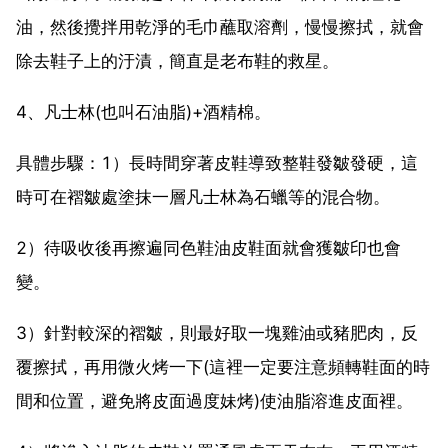
油，然後攪拌用乾淨的毛巾蘸取溶劑，慢慢擦拭，就會
除去鞋子上的汙漬，簡直是老布鞋的救星。
4、凡士林(也叫石油脂)+酒精棉。
具體步驟：1）長時間穿著皮鞋導致整鞋發皺發硬，這
時可在褶皺處塗抹一層凡士林為石蠟等的混合物。
2）待吸收後再擦遍同色鞋油皮鞋面就會獲皺印也會
變。
3）針對較深的褶皺，則最好取一塊雞油或豬肥肉，反
覆擦拭，再用微火烤一下(這裡一定要注意頻轉鞋面的時
間和位置，避免將皮面過度妹烤)使油脂溶進皮面裡。