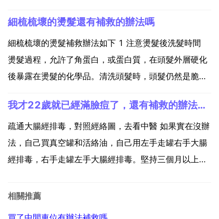
婚了 處理問題的方式不可過於極端。衝動是魔鬼，懷疑
細梳梳壞的燙髮還有補救的辦法嗎
是噩夢阿，呵呵，找個軟體把它偷回來，然後刪了吧。
下次可別這樣了。你愛他就要接受他上網交友，可是你
細梳梳壞的燙髮補救辦法如下 1 注意燙髮後洗髮時間
接受...
燙髮過程，允許了角蛋白，或蛋白質，在頭髮外層硬化
後暴露在燙髮的化學品。清洗頭髮時，頭髮仍然是脆弱
的，可能會剝奪一些燙髮的化學品，並可能縮短壽命的
我才22歲就已經滿臉痘了，還有補救的辦法嗎？
燙髮。燙髮後等待24小時至72小時，這能讓化學品的
成分充分的洗滌出來。這是最明智的做法。2 使用適合
疏通大腸經排毒，對照經絡圖，去看中醫 如果實在沒辦
的護...
法，自己買真空罐和活絡油，自己用左手走罐右手大腸
經排毒，右手走罐左手大腸經排毒。堅持三個月以上，
或者半年。可以消除痘痘。但是切記嚴把飲食關治本，
如果飲食毒素廢物垃圾食品吃多了，還會反覆出現痘
相關推薦
痘。因為飲食毒素太多了，超過經絡腧穴排毒流量，就
買了中間車位有辦法補救嗎