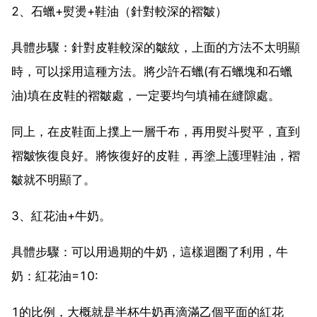
2、石蠟+熨燙+鞋油（針對較深的褶皺）
具體步驟：針對皮鞋較深的皺紋，上面的方法不太明顯
時，可以採用這種方法。將少許石蠟(有石蠟塊和石蠟
油)填在皮鞋的褶皺處，一定要均勻填補在縫隙處。
同上，在皮鞋面上撲上一層千布，再用熨斗熨平，直到
褶皺恢復良好。將恢復好的皮鞋，再塗上護理鞋油，褶
皺就不明顯了。
3、紅花油+牛奶。
具體步驟：可以用過期的牛奶，這樣迴圈了利用，牛
奶：紅花油=10:
1的比例，大概就是半杯牛奶再滴滿乙個平面的紅花