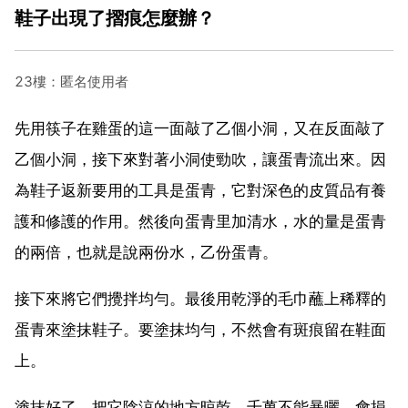
鞋子出現了摺痕怎麼辦？
23樓：匿名使用者
先用筷子在雞蛋的這一面敲了乙個小洞，又在反面敲了
乙個小洞，接下來對著小洞使勁吹，讓蛋青流出來。因
為鞋子返新要用的工具是蛋青，它對深色的皮質品有養
護和修護的作用。然後向蛋青里加清水，水的量是蛋青
的兩倍，也就是說兩份水，乙份蛋青。
接下來將它們攪拌均勻。最後用乾淨的毛巾蘸上稀釋的
蛋青來塗抹鞋子。要塗抹均勻，不然會有斑痕留在鞋面
上。
塗抹好了，把它陰涼的地方晾乾。千萬不能暴曬，會損