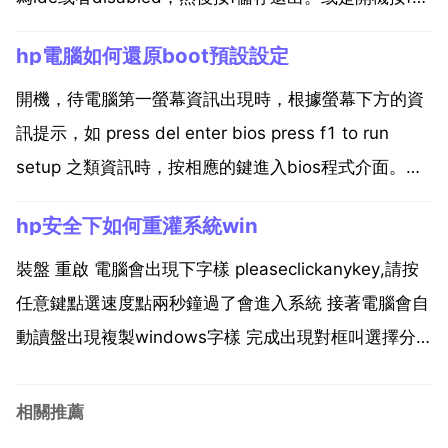
入bios，在system configuration sata device
hp電腦如何還原boot預設設定
mode，在這裡可以選ahci或ide，用...
開機，待電腦第一螢幕資訊出現時，根據螢幕下方的資
訊提示，如 press del enter bios press f1 to run
setup 之類資訊時，按相應的鍵進入bios程式介面。在
bios介面中，將游標移動到 load optimized default
hp安全下如何重灌系統win
項，並按回車鍵。然後在彈出的視窗...
裝盤 重啟 電腦會出現下字樣 pleaseclickanykey,請按
任意鍵點選速度點兩秒鐘過了會進入系統 接著電腦會自
動讀盤出現複製windows字樣 完成出現對框叫選擇分
割槽直接點c盤了 前系統會寄存windowsold資料夾電
腦會有提示 等待 大約半小時 出現時間設定自己弄 準備
相關推薦
桌面大功告成另...