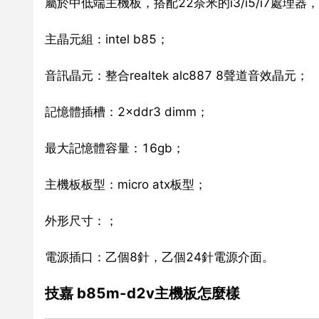
屬於中低端主機板，搭配22奈米的i3/i5/i7處
主晶元組：intel b85；
音訊晶元：整合realtek alc887 8聲道音效晶元；
記憶體插槽：2×ddr3 dimm；
最大記憶體容量：16gb；
主機板板型：micro atx板型；
外形尺寸：；
電源插口：乙個8針，乙個24針電源介面。
技嘉 b85m-d2v主機板怎麼樣