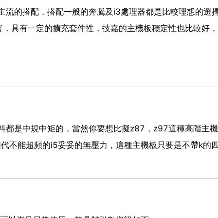
較主流的搭配，搭配一般的奔騰及i3處理器都是比較理想的選
富，具有一定的擴充套件性，技嘉的主機板穩定性也比較好，
是用料都是中規中矩的，當然你要想比擬z87，z97這種高階主
四代不能超頻的i5妥妥的無壓力，這種主機板只要是不帶k的四