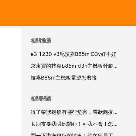
相關推薦
e3 1230 v3配技嘉B85m D3v好不好
京東買的技嘉b85m d3h主機板針腳彎了現在申請退貨說要檢測萬一不給我退怎麼辦
技嘉B85m主機板電源怎麼接
相關閱讀
得了帶狀皰疹有哪些危害，帶狀皰疹有什麼危害
女朋友要我哄她開心！可我不會！怎麼哄啊？急急急 ！ 20
問一下渤海銀行的情況！請內部員工進！！