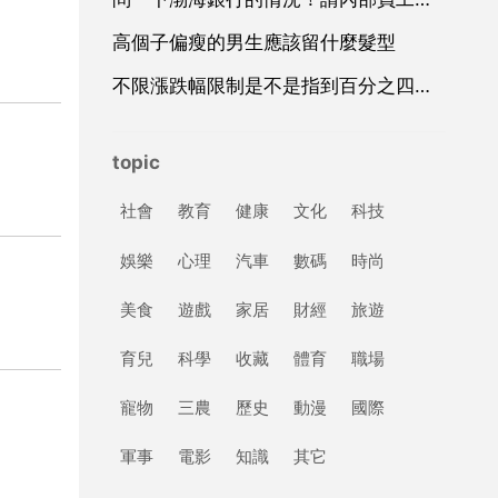
高個子偏瘦的男生應該留什麼髮型
不限漲跌幅限制是不是指到百分之四十四
topic
社會
教育
健康
文化
科技
娛樂
心理
汽車
數碼
時尚
美食
遊戲
家居
財經
旅遊
育兒
科學
收藏
體育
職場
寵物
三農
歷史
動漫
國際
軍事
電影
知識
其它