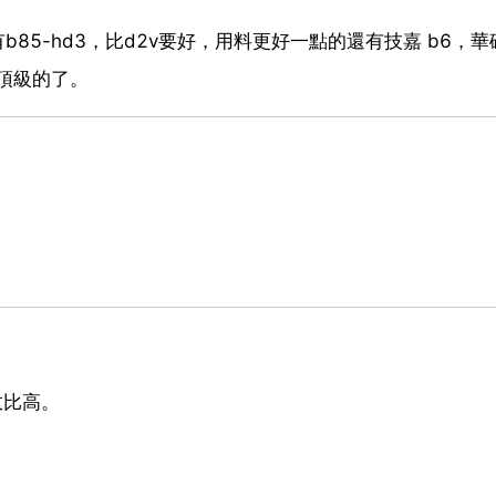
85-hd3，比d2v要好，用料更好一點的還有技嘉 b6，華
中頂級的了。
效比高。