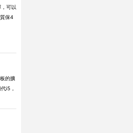
擇，可以
質保4
機板的擴
代i5，