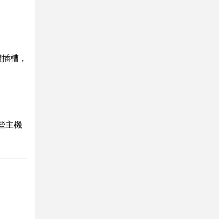
體插槽，
些主機