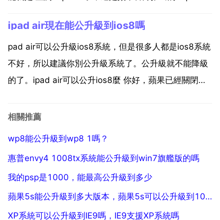
查詢工具，可以方便使用者尋找airpods。除了 查詢
ipad air現在能公升級到ios8嗎
airpods ios 10.3還對系統底層進行了優化，當使用者
完...
pad air可以公升級ios8系統，但是很多人都是ios8系統
不好，所以建議你別公升級系統了。公升級就不能降級
的了。ipad air可以公升ios8麼 你好，蘋果已經關閉了
公升級到ios 8任何乙個版本的公升級通道，所以只能公
升級到最新的ios 版本，不能公升級到ios 8 可以，設定
相關推薦
通用 更新...
wp8能公升級到wp8 1嗎？
惠普envy4 1008tx系統能公升級到win7旗艦版的嗎
我的psp是1000，能最高公升級到多少
蘋果5s能公升級到多大版本，蘋果5s可以公升級到10 3 3嗎
XP系統可以公升級到IE9嗎，IE9支援XP系統嗎