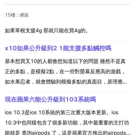
15樓：網友
如果單根支援4g 那就只能在買4g的。
x10如果公升級到2 1能支援多點觸控嗎
基本想買叉10的人都會想知道以下的問題 雖然不是真
正的多點，是模擬2點，在一些對螢幕反應高的遊戲，
如水果忍者，就會體驗到模擬多點的真面目，原理應該
是不停的輪流感應2點的座標以做出反應，不過感覺除
現在蘋果六能公升級到103系統嗎
了在水果忍者中，在其他遊戲或者操作和真的多點差別
不大，還有叉10的螢幕色彩引數寫著6.5萬，有人說2.1
ios 10.3是ios 10系統的第三次重大版本更新。ios
後...
10.3中也同樣包含了很多新功能，其中最重要的主打功
能就是 查詢airpods 了，這是蘋果官方推出的airpods