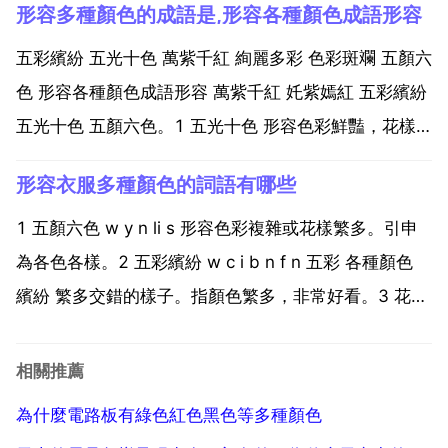
形容多種顏色的成語是,形容各種顏色成語形容
呈灰色，如新疆灰漠土。土壤的顏色還與土壤中所含化
合物的種類有關，氫氧化鐵為紅色，在土壤中含量多
五彩繽紛 五光十色 萬紫千紅 絢麗多彩 色彩斑斕 五顏六
時，土壤...
色 形容各種顏色成語形容 萬紫千紅 奼紫嫣紅 五彩繽紛
五光十色 五顏六色。1 五光十色 形容色彩鮮豔，花樣
繁多。2 陸離斑駁 形容色彩絢麗燦爛。3 花花綠綠 原指
形容衣服多種顏色的詞語有哪些
花草樹木鮮豔多彩 形容顏色鮮明多彩。4 呼盧喝雉 呼
喝 喊叫 盧 雉 古時賭具...
1 五顏六色 w y n li s 形容色彩複雜或花樣繁多。引申
為各色各樣。2 五彩繽紛 w c i b n f n 五彩 各種顏色
繽紛 繁多交錯的樣子。指顏色繁多，非常好看。3 花花
綠綠 hu hu l l 原指花草樹木鮮豔多彩 形容顏色鮮明多
彩。4 五色繽紛 w s b n f n 形容色彩紛...
相關推薦
為什麼電路板有綠色紅色黑色等多種顏色