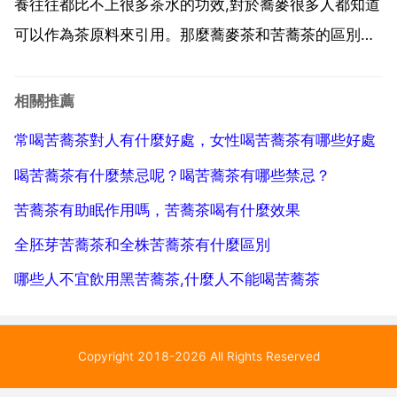
養往往都比不上很多茶水的功效,對於蕎麥很多人都知道
可以作為茶原料來引用。那麼蕎麥茶和苦蕎茶的區別是
怎樣的呢?蕎麥茶的種類有許多,苦蕎麥就是蕎麥茶裡的
一種。蕎麥茶根據原料分為甜蕎和苦蕎,甜蕎的價值相對
相關推薦
於苦蕎較低,一般苦蕎茶市面上比較常見。苦蕎茶是將苦
常喝苦蕎茶對人有什麼好處，女性喝苦蕎茶有哪些好處
蕎...
喝苦蕎茶有什麼禁忌呢？喝苦蕎茶有哪些禁忌？
苦蕎茶有助眠作用嗎，苦蕎茶喝有什麼效果
全胚芽苦蕎茶和全株苦蕎茶有什麼區別
哪些人不宜飲用黑苦蕎茶,什麼人不能喝苦蕎茶
Copyright 2018-2026 All Rights Reserved