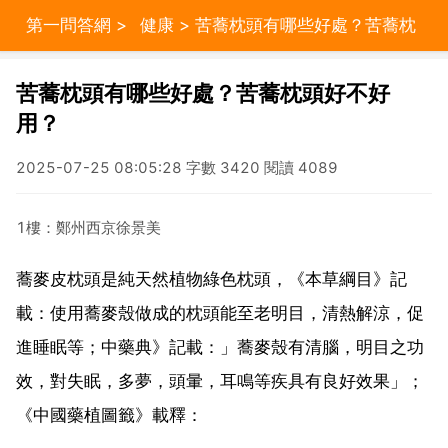
第一問答網
>
健康
> 苦蕎枕頭有哪些好處？苦蕎枕
頭好不好用？
苦蕎枕頭有哪些好處？苦蕎枕頭好不好
用？
2025-07-25 08:05:28 字數 3420 閱讀 4089
1樓：鄭州西京徐景美
蕎麥皮枕頭是純天然植物綠色枕頭，《本草綱目》記
載：使用蕎麥殼做成的枕頭能至老明目，清熱解涼，促
進睡眠等；中藥典》記載：」蕎麥殼有清腦，明目之功
效，對失眠，多夢，頭暈，耳鳴等疾具有良好效果」；
《中國藥植圖籤》載釋：