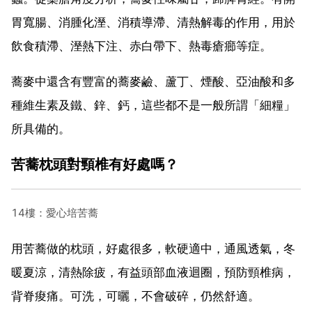
胃寬腸、消腫化溼、消積導滯、清熱解毒的作用，用於
飲食積滯、溼熱下注、赤白帶下、熱毒瘡癤等症。
蕎麥中還含有豐富的蕎麥鹼、蘆丁、煙酸、亞油酸和多
種維生素及鐵、鋅、鈣，這些都不是一般所謂「細糧」
所具備的。
苦蕎枕頭對頸椎有好處嗎？
14樓：愛心培苦蕎
用苦蕎做的枕頭，好處很多，軟硬適中，通風透氣，冬
暖夏涼，清熱除疲，有益頭部血液迴圈，預防頸椎病，
背脊痠痛。可洗，可曬，不會破碎，仍然舒適。