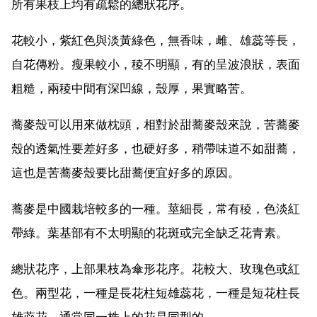
所有果枝上均有疏鬆的總狀花序。
花較小，紫紅色與淡黃綠色，無香味，雌、雄蕊等長，
自花傳粉。瘦果較小，稜不明顯，有的呈波浪狀，表面
粗糙，兩稜中間有深凹線，殼厚，果實略苦。
蕎麥殼可以用來做枕頭，相對於甜蕎麥殼來說，苦蕎麥
殼的透氣性要差好多，也硬好多，稍帶味道不如甜蕎，
這也是苦蕎麥殼要比甜蕎便宜好多的原因。
蕎麥是中國栽培較多的一種。莖細長，常有稜，色淡紅
帶綠。葉基部有不太明顯的花斑或完全缺乏花青素。
總狀花序，上部果枝為傘形花序。花較大、玫瑰色或紅
色。兩型花，一種是長花柱短雄蕊花，一種是短花柱長
雄蕊花，通常同一株上的花是同型的。