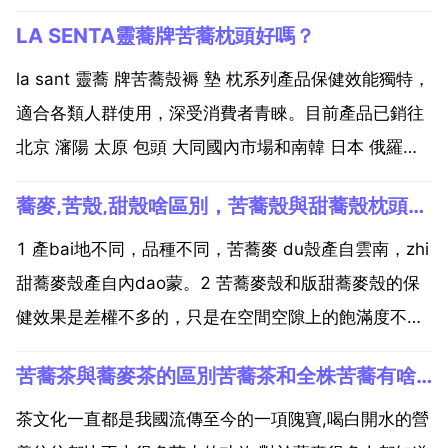
LA SENTA靈蕎牌苦蕎枕頭好嗎？
la sant 靈蕎 牌苦蕎殼褥 墊 枕系列產品保健效能獨特，
適合各類人群使用，深受消費者青睞。目前產品已銷往
北京 瀋陽 太原 包頭 大同國內市場和南韓 日本 俄羅斯
等國外市場。你自己說好不好？苦蕎枕頭 貴嗎？有貴也
蕎麥,苦殼,甜殼啥區別，苦蕎殼與甜蕎殼枕頭有什麼區別？
有便宜，都是一分錢一分貨的。別太相信超便宜的苦蕎
枕頭，送我也不敢用。可以到網上多找幾...
1 產bai地不同，品種不同，苦蕎麥 du殼產自雲南，zhi
甜蕎麥殼產自內dao蒙。2 苦蕎麥殼和版甜蕎麥殼的保
健效果是差權不多的，只是在空間空隙上的飽滿度不一
樣，苦蕎麥殼做枕流動性 通透性 柔韌性好 不易碎，相
苦蕎茶與蕎麥茶的區別苦蕎茶和全株苦蕎有啥區別
對甜蕎麥殼略硬一點 甜蕎麥殼外形是三角形的，做枕頭
會蓬鬆一點，請各自參照自己的睡眠習慣選...
茶文化一直都是我國流傳至今的一項隗寶,喝白開水的營