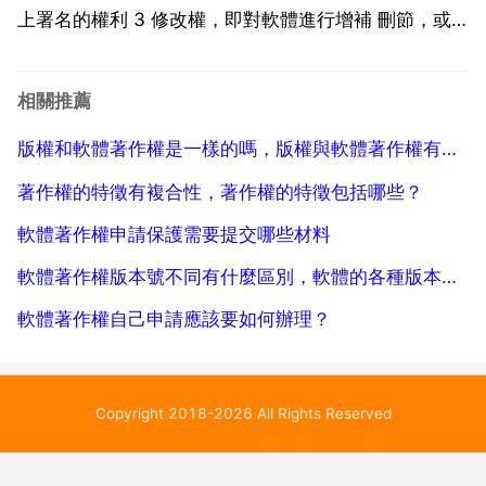
上署名的權利 3 修改權，即對軟體進行增補 刪節，或
者改變指令 語句順序的權利 4 複製權，即將軟體製作
乙份或者多份的權利 5 發行權，即以 或者贈與方式向
相關推薦
公眾提供軟體的原件或者複製件的權利 6 ...
版權和軟體著作權是一樣的嗎，版權與軟體著作權有什麼關係嗎？
著作權的特徵有複合性，著作權的特徵包括哪些？
軟體著作權申請保護需要提交哪些材料
軟體著作權版本號不同有什麼區別，軟體的各種版本號有何區別
軟體著作權自己申請應該要如何辦理？
Copyright 2018-2026 All Rights Reserved