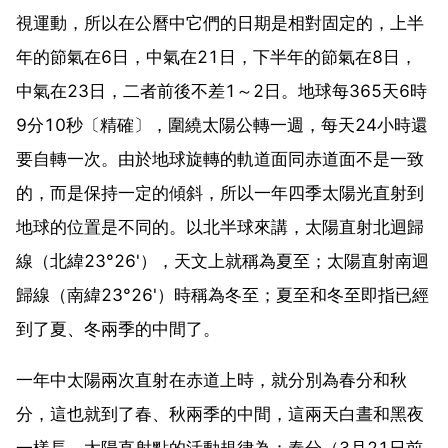
視運動，所以在公曆中它們的日期是相對固定的，上半
年的節氣在6日，中氣在21日，下半年的節氣在8日，
中氣在23日，二者前後不差1～2日。地球每365天6時
9分10秒〔精確〕，圍繞太陽公轉一週，每天24小時還
要自轉一次。由於地球旋轉的軌道面同赤道面不是一致
的，而是保持一定的傾斜，所以一年四季太陽光直射到
地球的位置是不同的。以北半球來講，太陽直射北迴歸
線（北緯23°26'），天文上就稱為夏至；太陽直射南迴
歸線（南緯23°26'）時稱為冬至；夏至和冬至即指已經
到了夏、冬兩季的中間了。
一年中太陽兩次直射在赤道上時，就分別為春分和秋
分，這也就到了春、秋兩季的中間，這兩天白晝和黑夜
一樣長。太陽直射點的活動規律為：春分（3月21日前