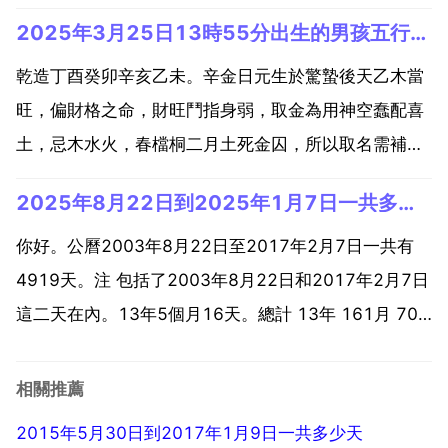
時辰，根據時辰的干支對早攜侍應關係 這個時辰的地支
2025年3月25日13時55分出生的男孩五行缺什麼
是午。午屬於火。綜合分析，這個時間出生的人五行缺
少水元素。五行缺水意陸吵味著可能缺乏與水相關的特
乾造丁酉癸卯辛亥乙未。辛金日元生於驚蟄後天乙木當
質，如靈活...
旺，偏財格之命，財旺鬥指身弱，取金為用神空蠢配喜
土，忌木水火，春檔桐二月土死金囚，所以取名需補土
金。生日 公曆 年。月。日。時分。生日 農曆 壬辰年。
2025年8月22日到2025年1月7日一共多少天
十月。廿十。卯時。八 字 壬辰。辛亥。戊戌。乙卯 五
行 水土。金水。土土。木木或鬥晌。納 音 常流水...
你好。公曆2003年8月22日至2017年2月7日一共有
4919天。注 包括了2003年8月22日和2017年2月7日
這二天在內。13年5個月16天。總計 13年 161月 702
周 4918天 118032小時 7081920分鐘。2015年6月
7日到2017年8月26日之間一共有多少天 一共是8...
相關推薦
2015年5月30日到2017年1月9日一共多少天