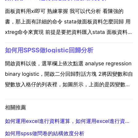
可以對不規則的時間序列資料加以平滑,從而獲得其變化
規律專和趨勢,並以此對屬未來的經濟資料進行...
面板資料用xi即可 熟練掌握 我可以代分析 看陳強的
書，那上面有詳細的命令 stata做面板資料怎麼回歸 用
xtreg命令來實現 前提是要把資料匯入stata 面板資料我
用stata做多啦 怎麼用stata做面板資料回歸 用xtreg命
如何用SPSS做logistic回歸分析
令來實現 前提是要把資料匯入stata 面板資料我用stata
做...
開啟資料以後，選單欄上依次點選 analyse regression
binary logistic，開啟二分回歸對話方塊 2將因變數和自
變數放入格仔的列表裡，如圖所示，上面的是因變數，
下面的是自變數，我們看到這裡有三個自變數 設定回歸
方法，這裡選擇最簡單的方法 enter，它指的是將所有
相關推薦
的變數一次...
如何運用excel進行資料運算，如何運用excel進行資料運算 張劍悅
如何用spss做問卷的結構效度分析