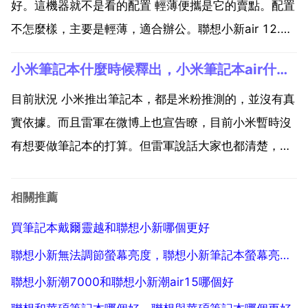
好。這機器就不是看的配置 輕薄便攜是它的賣點。配置
不怎麼樣，主要是輕薄，適合辦公。聯想小新air 12.2
怎麼樣 聯想在低端超級本上的一次嘗試，air13特點不
小米筆記本什麼時候釋出，小米筆記本air什麼時候釋出的
突出 連作為賣點的窄邊框都那麼醜 沒什麼可說的，hp
早搶在前面推出了金屬機身的envy 13了...
目前狀況 小米推出筆記本，都是米粉推測的，並沒有真
實依據。而且雷軍在微博上也宣告瞭，目前小米暫時沒
有想要做筆記本的打算。但雷軍說話大家也都清楚，大
多沒有什麼可信度。具體時間也無法知道。只能等待小
米的釋出會了。在具體的情況就不得而知了。可能會在
相關推薦
今年4月份。請拭目以待。小米筆記本air什麼時候釋出
買筆記本戴爾靈越和聯想小新哪個更好
的 上...
聯想小新無法調節螢幕亮度，聯想小新筆記本螢幕亮度調不了，原來都可以的
聯想小新潮7000和聯想小新潮air15哪個好