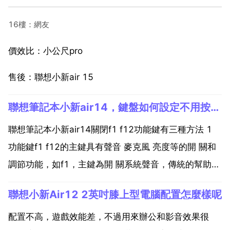
16樓：網友
價效比：小公尺pro
售後：聯想小新air 15
聯想筆記本小新air14，鍵盤如何設定不用按Fn直接按F
聯想筆記本小新air14關閉f1 f12功能鍵有三種方法 1
功能鍵f1 f12的主鍵具有聲音 麥克風 亮度等的開 關和
調節功能，如f1，主鍵為開 關系統聲音，傳統的幫助功
能為輔助鍵。2 要使用道輔助鍵，您需要同時按 fn 和相
聯想小新Air12 2英吋膝上型電腦配置怎麼樣呢
應的功能專鍵，也就是說，您需要同時按 fn f1 來開啟
幫助功能。屬在高...
配置不高，遊戲效能差，不過用來辦公和影音效果很