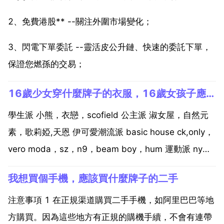
2、免費港股** --關注外圍市場變化；
3、閃電下單委託 --靈活皮公升鏈、快速的委託下單，
保證您燃孫的交易；
16歲少女穿什麼牌子的衣服，16歲女孩子應該穿什麼樣子的衣服
學生派 小熊，衣戀，scofield 公主派 淑女屋，自然元
素，歌莉婭,天恩 伊可愛潮流派 basic house ck,only，
vero moda，sz，n9，beam boy，hum 運動派 ny，
ubs mlb的棒球聯盟很多很酷的衣服 網上的衣服不可靠
我想買個手機，應該買什麼牌子的二手
拉，大小，質量不親自去確認，最好不要買恩...
注意事項 1 在正規渠道購買二手手機，如阿里巴巴等地
方購買。因為這些地方有正規的購機手續，不會有連帶