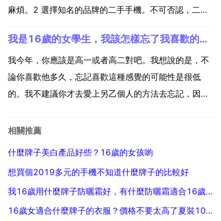
麻煩。2 選擇知名的品牌的二手手機。不可否認，二手
手機出現問題的概率比新手機要大得多，一旦以後手機
我是16歲的女學生，我該怎樣忘了我喜歡的男生？我喜歡他兩年了
需要維修，配件好買 維修方便 透明。以後再出手時也
會容易。3 拿到實物手機一定要先仔細體驗一下。爭取
我今年，你應該是高一或者高二對吧。我想說的是，不
將...
論你喜歡他多久，忘記喜歡這種感覺的可能性是很低
的。我不建議你才去愛上另乙個人的方法去忘記，因為
這是治標不治本的方法，你再次見到他時還是會感到難
受的。你現在想忘記，這是幾乎不可能的，除非你失憶
相關推薦
了。所以，我們先撇開 忘記 這個想法吧。我想問，你
什麼牌子美白產品好些？16歲的女孩喲
有對他表白嗎...
想買個2019多元的手機不知道什麼牌子的比較好
我16歲用什麼牌子防曬霜好，有什麼防曬霜適合16歲的女生
16歲女適合什麼牌子的衣服？價格不要太高了夏裝100 200左右最好