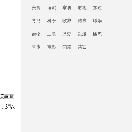
美食
遊戲
家居
財經
旅遊
育兒
科學
收藏
體育
職場
寵物
三農
歷史
動漫
國際
軍事
電影
知識
其它
養護室宜
，所以