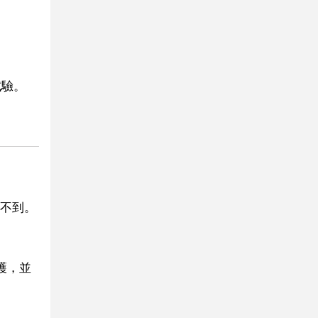
試驗。
做不到。
護，並