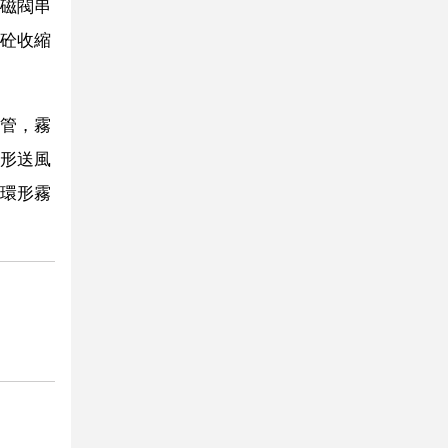
磁閥串
砼收縮
管，霧
形送風
環形霧