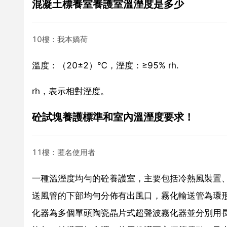
混凝土標養室養護室溫溼度是多少
10樓：我本嬌荷
溫度：（20±2）℃，溼度：≥95% rh.
rh，表示相對溼度。
砼試塊養護標準和室內溫溼度要求！
11樓：匿名使用者
一種溫溼度均勻的砼養護室，主要包括冷熱風裝置
送風管的下部均勻分佈有出風口，霧化輸送管為環
化器為多個單頭陶瓷晶片式超聲波霧化器並分別用