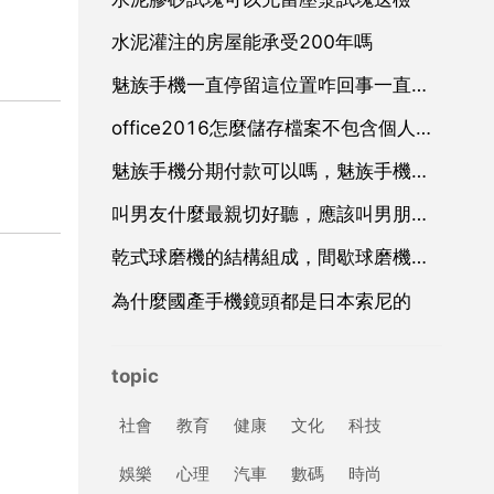
水泥灌注的房屋能承受200年嗎
魅族手機一直停留這位置咋回事一直不動了
office2016怎麼儲存檔案不包含個人資訊,任何人可修改呢
魅族手機分期付款可以嗎，魅族手機可以分期付款嗎
叫男友什麼最親切好聽，應該叫男朋友什麼比較親切呀？
乾式球磨機的結構組成，間歇球磨機的結構與分類
為什麼國產手機鏡頭都是日本索尼的
topic
社會
教育
健康
文化
科技
娛樂
心理
汽車
數碼
時尚