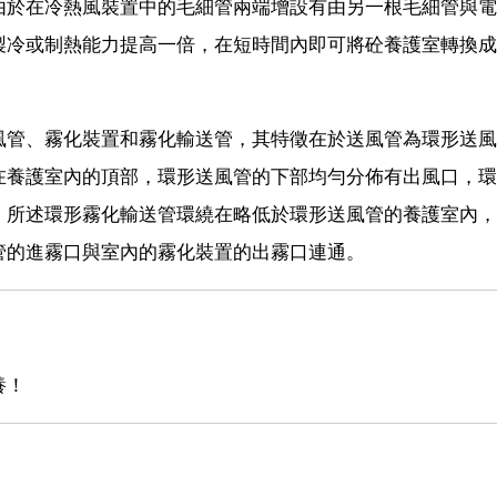
由於在冷熱風裝置中的毛細管兩端增設有由另一根毛細管與電
製冷或制熱能力提高一倍，在短時間內即可將砼養護室轉換成
風管、霧化裝置和霧化輸送管，其特徵在於送風管為環形送風
在養護室內的頂部，環形送風管的下部均勻分佈有出風口，環
；所述環形霧化輸送管環繞在略低於環形送風管的養護室內，
管的進霧口與室內的霧化裝置的出霧口連通。
養！