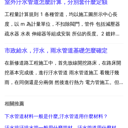
室外汙水管道怎麼計算，分別套什麼定額
的標高就都有了，然後這段管子和下一段管子要接起
來，這你會吧！然後一段段往下接就可以了。汙水管檢
工程量計算規則 1 各種管道，均以施工圖所示中心長
查井標高怎麼...
度，以 m 為計量單位，不扣除閥門，管件 包括減壓器
疏水器 水表 伸縮器等組成安裝 所佔的長度。2 鍍鋅鐵
皮套管製作以 個 為計量單位，其安裝已包括在管道安
市政給水，汙水，雨水管道基礎怎麼確定
裝定額中，不得另行計算。3 管道支架製作安裝，室內
管道公稱直徑32 以下的安裝工程已包括在內...
在新修道路工程施工中，首先放線開挖路床，在路床開
挖基本完成後，進行汙水管道 雨水管道施工 看幾汙幾
雨，在同側還是分兩側 然後進行熱力 電力管施工。但
是也要看設計管道位置在什麼地方，是在機動車道還是
在非機動車道或是在行人路上。但基本順序都是一樣
相關推薦
的，先路床再管道 路基再路面。一下市政排水中怎麼選
下水管道材料一般是什麼,汙水管道用什麼材料？
擇雨水管...
汙水排汙排水管一般用什麼管材，汙水管道用什麼材料？