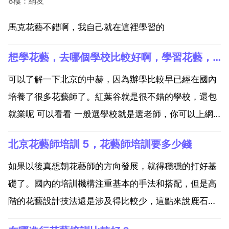
8樓：網友
馬克花藝不錯啊，我自己就在這裡學習的
想學花藝，去哪個學校比較好啊，學習花藝，選擇哪個學校好？
可以了解一下北京的中赫，因為辦學比較早已經在國內
培養了很多花藝師了。紅葉谷就是很不錯的學校，還包
就業呢 可以看看 一般選學校就是選老師，你可以上網
看看這幾年的花藝世界盃冠軍都在哪兒授課，比如北京
北京花藝師培訓 5，花藝師培訓要多少錢
學花藝一般都是去sikastone吧，或者日本的日比谷，
比較出名。花藝學校有很多，各有各的特色，建議你可
如果以後真想朝花藝師的方向發展，就得穩穩的打好基
以...
礎了。國內的培訓機構注重基本的手法和搭配，但是高
階的花藝設計技法還是涉及得比較少，這點來說鹿石做
得很好，所以想要成為真正的花藝設計師，除了有一定