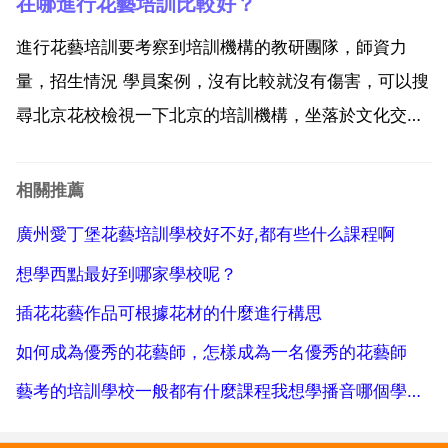
在哪進行花藝培訓比較好？
的資源利用去提公升之外，還要不斷找尋機會去學習。
那麼，怎樣一步步提公升呢？1 提公升審美感，多看國
進行花藝培訓要考察到培訓機構的教研團隊，師資力
外大師的作...
量，招生情況 學員案例，沒有比較就沒有傷害，可以搜
尋北京花校檢視一下北京的培訓機構，坐落於文化交流
中心有一定的資源優勢，可能除去學習到系統的知識外
還能撈一批不錯的資源。北京中赫時尚。國內最早進行
相關推薦
花藝培訓的機構，也簽約了一系列國際知名花藝院校大
廣州愛丁堡花藝培訓學校好不好,都有些什么課程啊
師進行技術交...
想學西點最好到哪家學校呢？
插花花藝作品可根據花材的什麼進行構思
如何成為優秀的花藝師，怎樣成為一名優秀的花藝師
藝考的培訓學校一般都有什麼課程我想學播音哪個學校教的好點