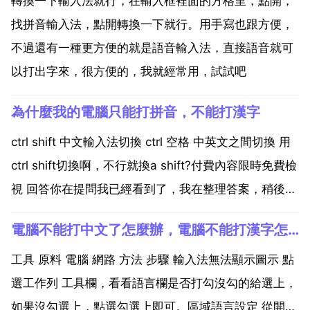
轉換一下輸入法就行，在輸入框裡面的方格里，點開，
找拼音輸入法，點開轉換一下就行。用手寫也跟方便，
不過還有一種更方便的就是語音輸入法，直接語音就可
以打出字來，很方便的，我就經常用，試試吧
為什麼我的電腦只能打拼音，不能打漢字
ctrl shift 中文輸入法切換 ctrl 空格 中英文之間切換 用
ctrl shift切換啊，不行就換a shift?付費內容限時免費檢
視 回答你在提問我已經看到了，我在整理答案，稍後回
覆你用電腦時我們發現，有時候搜狗輸入法無法輸入中
電腦不能打中文了怎麼辦，電腦不能打漢字怎麼辦
文，打字打出的都是英文本母。這種現象特別容易出現
在txt文字...
工具 原料 電腦 網路 方法 步驟 輸入法無法顯示圖示 點
選工作列 工具欄，看看語言欄是否打勾沒勾的給選上，
如果沒勾選上，點選勾選上即可。區域語言設定 從開始