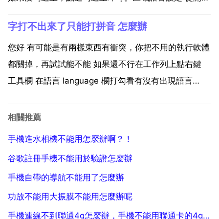
選單，進入到 控制面板 然後選擇 區域和語言選項 再到
字打不出來了只能打拼音 怎麼辦
文字服務和輸入語言單 再點選 詳細資訊 裡的 語言欄 最
後 選擇 關閉高階文字服務 核...
您好 有可能是有兩樣東西有衝突，你把不用的執行軟體
都關掉，再試試能不能 如果還不行在工作列上點右鍵
工具欄 在語言 language 欄打勾看有沒有出現語言
language 欄，如果沒有則下面步驟單擊 開始 控制面板
區域和語言 language 選項 語言 language 詳細設定 語
相關推薦
言 la...
手機進水相機不能用怎麼辦啊？！
谷歌註冊手機不能用於驗證怎麼辦
手機自帶的導航不能用了怎麼辦
功放不能用大振膜不能用怎麼辦呢
手機連線不到聯通4g怎麼辦，手機不能用聯通卡的4g網路怎麼辦？