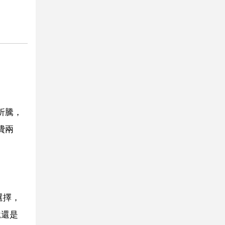
折騰，
費兩
選擇，
說還是