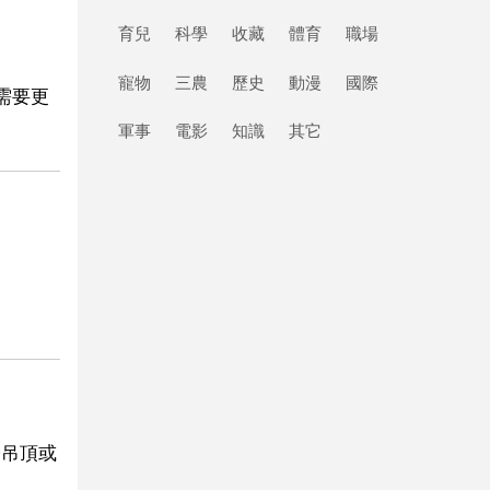
育兒
科學
收藏
體育
職場
寵物
三農
歷史
動漫
國際
需要更
軍事
電影
知識
其它
子吊頂或