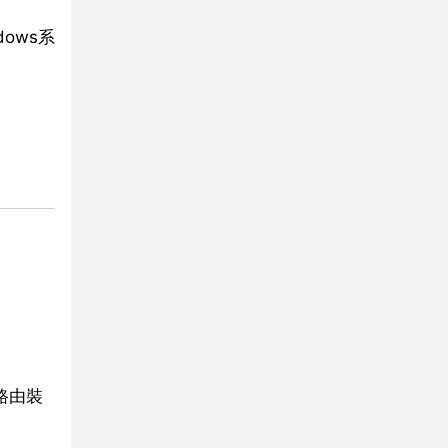
ows系
路由裝