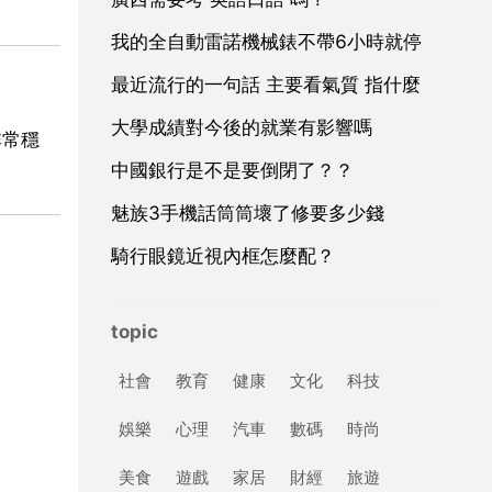
我的全自動雷諾機械錶不帶6小時就停
最近流行的一句話 主要看氣質 指什麼
大學成績對今後的就業有影響嗎
統非常穩
中國銀行是不是要倒閉了？？
魅族3手機話筒筒壞了修要多少錢
騎行眼鏡近視內框怎麼配？
topic
社會
教育
健康
文化
科技
娛樂
心理
汽車
數碼
時尚
美食
遊戲
家居
財經
旅遊