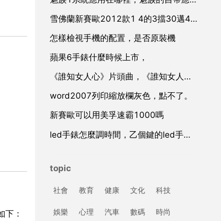
雪佛蘭新賽歐2012款1 4的3擋30邁4擋40邁嘬車是什麼故障
怎樣檢視手機的配置，是否原裝機
蘋果6手錶什麼時候上市，
《誰知女人心》片頭曲，《誰知女人心》主題曲叫什麼
word2007列印縮放欄灰色，點不了。
新賽歐可以用美孚速霸1000嗎
led手錶怎麼調時間，乙個鍵的led手錶怎麼調時間
topic
社會
教育
健康
文化
科技
娛樂
心理
汽車
數碼
時尚
如下：