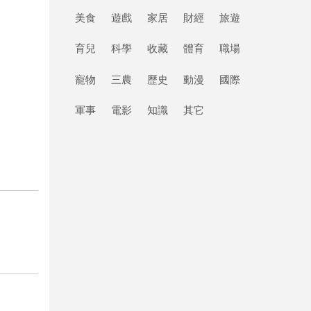
美食
遊戲
家居
財經
旅遊
育兒
科學
收藏
體育
職場
寵物
三農
歷史
動漫
國際
軍事
電影
知識
其它