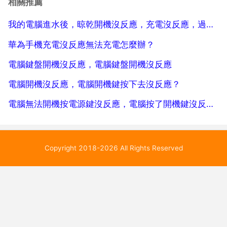
相關推薦
接頭，導致無法充電。解決方法拿小刀片輕輕刮金屬接
我的電腦進水後，晾乾開機沒反應，充電沒反應，過保質期了，維修貴不
頭，隨後...
華為手機充電沒反應無法充電怎麼辦？
電腦鍵盤開機沒反應，電腦鍵盤開機沒反應
電腦開機沒反應，電腦開機鍵按下去沒反應？
電腦無法開機按電源鍵沒反應，電腦按了開機鍵沒反應 開不了機 ,是什麼原因 詳細解說
Copyright 2018-2026 All Rights Reserved