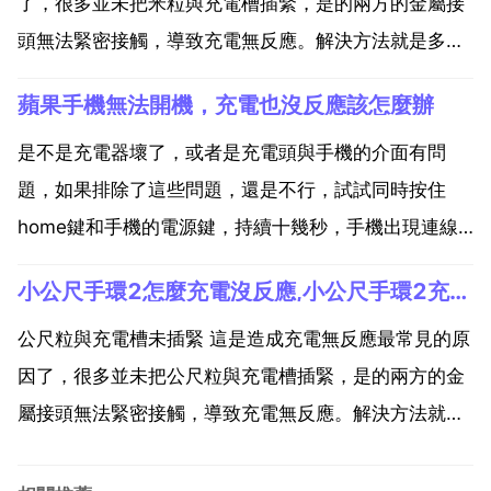
了，很多並未把米粒與充電槽插緊，是的兩方的金屬接
頭無法緊密接觸，導致充電無反應。解決方法就是多把
雙方往一起按壓。米粒充電接頭被氧化物覆蓋 米粒的金
蘋果手機無法開機，充電也沒反應該怎麼辦
屬充電接頭表面容易被氧化，氧化物覆蓋金屬接頭，導
致無法充電。解決方法拿小刀片輕輕刮金屬接頭，隨後
是不是充電器壞了，或者是充電頭與手機的介面有問
再做充電...
題，如果排除了這些問題，還是不行，試試同時按住
home鍵和手機的電源鍵，持續十幾秒，手機出現連線
itunes的標誌，就可進行連線。1 檢查資料線有沒有問
小公尺手環2怎麼充電沒反應,小公尺手環2充電沒反應怎麼辦
題。沒問題進行以下操作 2 進入dfu iphone韌體的強制
公升降級模式 的操作具體方法如下，手機在...
公尺粒與充電槽未插緊 這是造成充電無反應最常見的原
因了，很多並未把公尺粒與充電槽插緊，是的兩方的金
屬接頭無法緊密接觸，導致充電無反應。解決方法就是
多把雙方往一起按壓。公尺粒充電接頭被氧化物覆蓋 公
尺粒的金屬充電接頭表面容易被氧化，氧化物覆蓋金屬