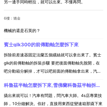
另一邊手同時輕拉，就可以出來。不懂再問。
6樓：矯金
機械的還是石英的？
賓士glk300的前傳動軸怎麼拆下來
拆除前差速器固定法蘭五個縲絲就可以拿出來了。賓士
glk的前傳動軸的拆裝步驟 要把後面傳動軸先脫開，在
吧分動箱分解掉，才可以吧前面的傳動軸拿出來，汽車
有問題，問汽車大師。4s店專業技師，10分鐘解決。最
科魯茲半軸怎麼拆下來,雪佛蘭科魯茲半軸拆裝過程是怎樣的？
好把加力箱拆開從後面，要不油封愛漏油。汽車有問
題，問汽車大師。4s店專業技師，10分鐘解決。您好需
撬出來就可以！汽車有問題，問汽車大師。4s店專業技
要...
師，10分鐘解決。你好，直接用東西從變速箱那撬下來