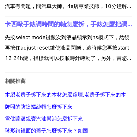
汽車有問題，問汽車大師。4s店專業技師，10分鐘解
決。雪佛蘭科魯茲半軸拆裝過程是怎樣的？拆下擺臂球
卡西歐手錶調時間的軸怎麼拆，手錶怎麼把調時間的軸拆下來？
頭，半軸固定螺絲，然後就可以撬出來，希望可以幫到
你，雪佛蘭4s維修技師為你解答。科魯茲左邊半軸油封
先按select mode鍵數次到液晶顯示到hs模式下，然後
底...
再按住adjust reset鍵使液晶閃爍，這時候您再按start
12 24h鍵，指標就可以按順時針轉動了，另外，當您按
住start 12 24h鍵的同時再按一下light鍵的話，鬆手時
指標就可以自動按順時針轉動了。理論上在hs模式下調
相關推薦
整...
木製老房子拆下來的木材怎麼處理,老房子拆下來的木料有用嗎
牌照的防盜螺絲帽怎麼拆下來
雪佛蘭邁銳寶汽油幫浦怎麼拆下來
球形鎖裡面的蓋子怎麼拆下來？如圖