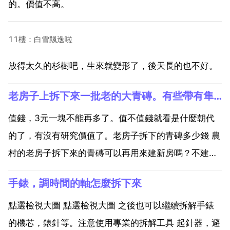
的。價值不高。
11樓：白雪飄逸啦
放得太久的杉樹吧，生來就變形了，後天長的也不好。
老房子上拆下來一批老的大青磚。有些帶有隼孔的，請教一下，值錢
值錢，3元一塊不能再多了。值不值錢就看是什麼朝代
的了，有沒有研究價值了。老房子拆下的青磚多少錢 農
村的老房子拆下來的青磚可以再用來建新房嗎？不建議
用，因為時間的關係磚的質量不能保證，我這就剛剛拆
手錶，調時間的軸怎麼拆下來
了舊房，那個磚脆的不要不要的，舊磚用是可以，住人
的就算了吧 農村的老青磚，有人收不 農村的老青磚，
點選檢視大圖 點選檢視大圖 之後也可以繼續拆解手錶
沒人收，...
的機芯，錶針等。注意使用專業的拆解工具 起針器，避