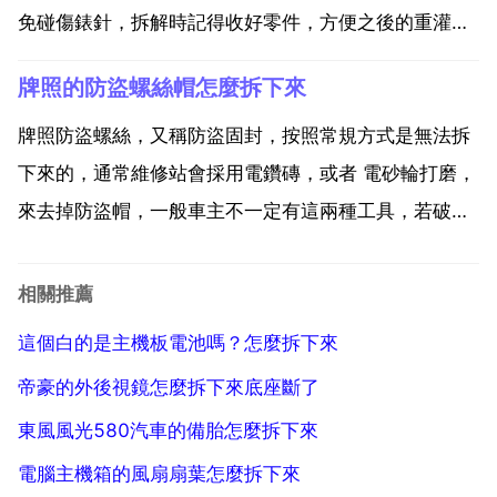
免碰傷錶針，拆解時記得收好零件，方便之後的重灌。
您好 手錶的轉軸拆卸方法個步驟1.首先將要拆卸表軸的
牌照的防盜螺絲帽怎麼拆下來
表後蓋超上放好。2.之後使用螺絲刀將錶蓋上的螺絲拆
卸下來。3.之後使用小鑷子將表後的齒輪夾下來。4....
牌照防盜螺絲，又稱防盜固封，按照常規方式是無法拆
下來的，通常維修站會採用電鑽磚，或者 電砂輪打磨，
來去掉防盜帽，一般車主不一定有這兩種工具，若破壞
性拆除，防盜螺絲就不能用了。以下介紹用一把一字螺
絲刀 一把十字螺絲刀和一把老虎鉗，如果一字螺絲刀尺
相關推薦
寸合適的話，只用一把就可以搞定，步驟如下 1 先把螺
這個白的是主機板電池嗎？怎麼拆下來
絲表...
帝豪的外後視鏡怎麼拆下來底座斷了
東風風光580汽車的備胎怎麼拆下來
電腦主機箱的風扇扇葉怎麼拆下來