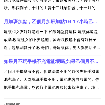
發。舉個例子，十月的工資十二月給你發，十一月的工
資一月給你發，以此類推。工資不少只是發工資的時間
月加班加點，乙個月加班加點16 17小時乙個月工資也就7000左右，女朋友天天什麼都不做天天玩，在家玩電腦遊戲
拖了兩個月。付費內容限時免費檢視 回答是指雇主或者
法定用人單位依據法律規定 或行業規定 或根據與員工
建議和女友好好溝通一下 如果她堅持這樣 建議你還是
之間的約...
放棄吧 這種女的不要也罷，留著以後也不會有好日子
過，趁早割愛分了吧 哥們，哥建議你，男人就要活出個
男人的樣！值得自己愛的人，要用心用一生去愛！不值
如果月不玩手機不充電能壞嗎,如果乙個月不玩手機不充電能壞嗎？
得愛的抓緊送她張飛機票。法律如何判加班影響家庭關
係 兩者有一定的聯絡，但不是必然的。一 加班是勞動
乙個月手機應該不會。但是準備不用的時候先把手機電
人事關...
池充滿了。因為就算手機不用，電池也會自放電的。你
把手機充滿電，然後取出電池再放起來就沒事了。壞不
了 希望我的答覆使你滿意。如果乙個月不玩手機也不充
電會壞嗎 電池充滿電，關機，放一月沒有問題，二月還