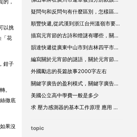
質的，
疑問句和反問句有什麼區別，怎樣區別反問句和疑問句
順豐快遞,從武漢到浙江台州溫嶺市要多久
可以挑
描寫元宵節的古詩和燈謎有哪些，關於元宵節的古詩和燈謎都有什麼？
朵「花
韻達快遞從廣東中山市到吉林四平市需要幾天
編寫關於元宵節的謎語，關於元宵節的燈謎的謎語
，鉗子
外國勵志的長篇故事2000字左右
關鍵字廣告的盈利模式，關鍵字廣告廣告
轉。
美國公立高中學費一般是多少
絲徹底
求 壓力感測器的基本工作原理 應用 和設計 方面的資料
如果沒
topic