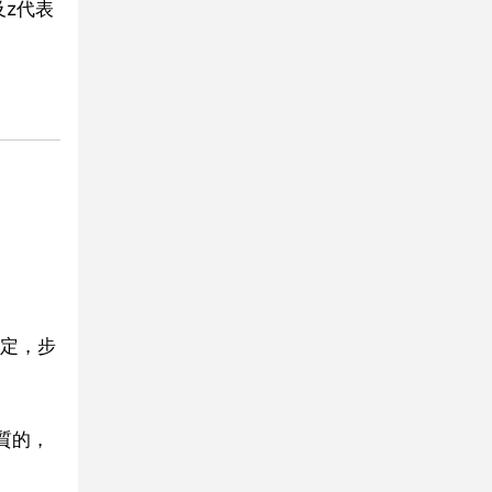
及z代表
定，步
質的，