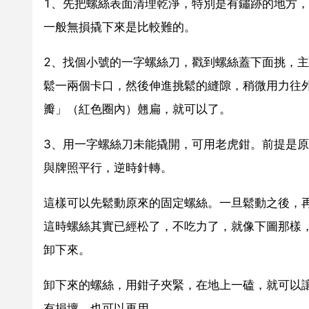
1、先把螺絲表面清理乾淨，特別是有鏽跡的地方
一般無損撬下來是比較難的。
2、找個小號的一字螺絲刀，戳到螺絲蓋下面挑，
鬆一兩個卡口，然後伸進挑鬆的縫隙，稍微用力往
瓣」（紅色圈內）翹扁，就可以了。
3、用一字螺絲刀未能撬開，可用老虎鉗。前提是
與牌照平行，逆時針轉。
這樣可以先鬆動原來的固定螺絲。一旦鬆動之後，
這時螺絲其實已經松了，不吃力了，就像下圖那樣
卸下來。
卸下來的螺絲，用鉗子夾緊，在地上一磕，就可以
有損壞，也可以再用。