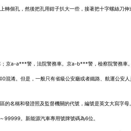
蓋上轉個孔，然後把孔用鉗子扒大一些，接著把十字螺絲刀伸
；京a-a***警，法院警務車。京a-b***警，檢察院警務車
1和0混淆。但是，一般只有省級公安廳或者鐵路、航運公安人
治區的名稱和發證照及監督機關的代號，編號是英文大寫字母
～99999。新能源汽車專用號牌號碼為6位。