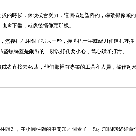
力拔的時候，保險槓會受力，這個槓是塑料的，導致攝像頭的
，也會下垂，就像後攝像頭那樣。
孔，然後把孔用鉗子扒大一些，接著把十字螺絲刀伸進孔裡擰
於防盜螺絲蓋是鋼製的，所以打孔要小心，當心鑽頭打滑。
或者直接去4s店，他們那裡有專業的工具和人員，操作起
柱體2 ，在小圓柱體的中間加乙個蓋子，就把加固螺絲給蓋