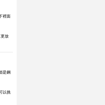
下裡面
來更放
都是鋼
可以挑