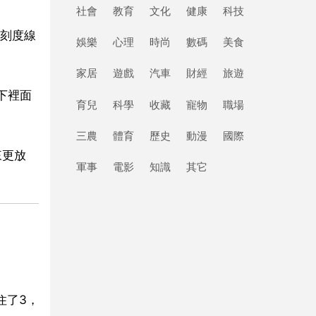
社會
教育
文化
健康
科技
刻度線
娛樂
心理
時尚
數碼
美食
家居
遊戲
汽車
財經
旅遊
下裡面
育兒
科學
收藏
寵物
職場
三農
體育
歷史
動漫
國際
來更放
軍事
電影
知識
其它
住了3，