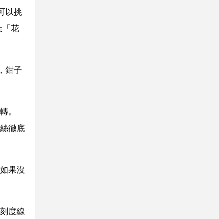
可以挑
朵「花
，鉗子
轉。
絲徹底
如果沒
刻度線