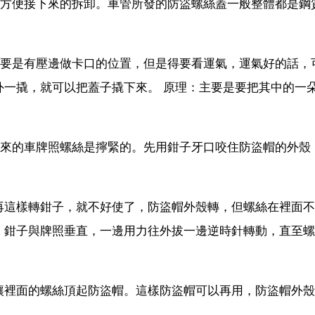
，方便接下來的拆卸。車管所發的防盜螺絲蓋一般整體都是鋼
主要是有壓邊做卡口的位置，但是得要看運氣，運氣好的話，
外一撬，就可以把蓋子撬下來。 原理：主要是要把其中的一
原來的車牌照螺絲是擰緊的。先用鉗子牙口咬住防盜帽的外殼
再這樣轉鉗子，就不好使了，防盜帽外殼轉，但螺絲在裡面不
，鉗子與牌照垂直，一邊用力往外拔一邊逆時針轉動，直至螺
讓裡面的螺絲頂起防盜帽。這樣防盜帽可以再用，防盜帽外殼