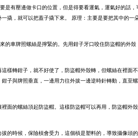
主要是有壓邊做卡口的位置，但是得要看運氣，運氣好的話，
外一撬，就可以把蓋子撬下來。 原理：主要是要把其中的一
原來的車牌照螺絲是擰緊的。先用鉗子牙口咬住防盜帽的外殼
再這樣轉鉗子，就不好使了，防盜帽外殼轉，但螺絲在裡面不
，鉗子與牌照垂直，一邊用力往外拔一邊逆時針轉動，直至螺
讓裡面的螺絲頂起防盜帽。這樣防盜帽可以再用，防盜帽外殼
力拔的時候，保險槓會受力，這個槓是塑料的，導致攝像頭的