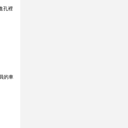
進孔裡
。
員的車
。