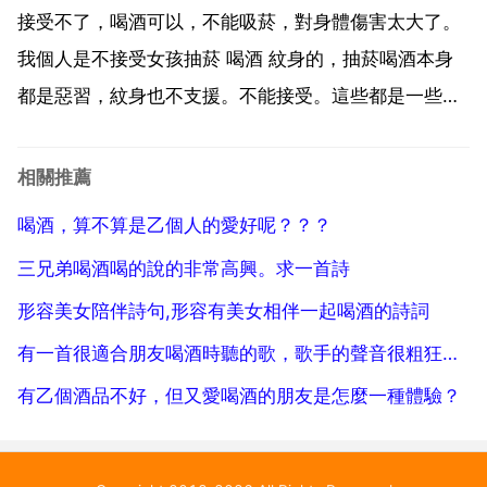
用。特稟體質，淤血體質，陽虛體質不宜食用薰衣草。
接受不了，喝酒可以，不能吸菸，對身體傷害太大了。
薰衣草的作用與禁...
我個人是不接受女孩抽菸 喝酒 紋身的，抽菸喝酒本身
都是惡習，紋身也不支援。不能接受。這些都是一些不
好的習慣，要去改正 不能，就個人而言，不喜歡這種壞
習慣，這種不良少女也不是我喜歡的性格，可能是我太
相關推薦
傳統 我能接受女生喝酒但不能接受女生抽菸和紋身。女
喝酒，算不算是乙個人的愛好呢？？？
孩不吸...
三兄弟喝酒喝的說的非常高興。求一首詩
形容美女陪伴詩句,形容有美女相伴一起喝酒的詩詞
有一首很適合朋友喝酒時聽的歌，歌手的聲音很粗狂，請大家揣摩一
有乙個酒品不好，但又愛喝酒的朋友是怎麼一種體驗？