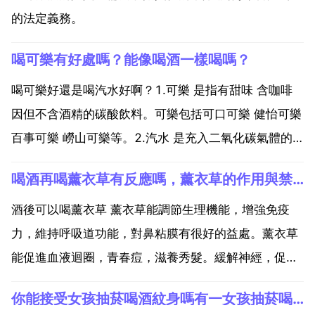
的法定義務。
喝可樂有好處嗎？能像喝酒一樣喝嗎？
喝可樂好還是喝汽水好啊？1.可樂 是指有甜味 含咖啡
因但不含酒精的碳酸飲料。可樂包括可口可樂 健怡可樂
百事可樂 嶗山可樂等。2.汽水 是充入二氧化碳氣體的
軟飲料。汽水包括日常汽水，如七喜 可樂 雪碧等。而
喝酒再喝薰衣草有反應嗎，薰衣草的作用與禁忌有哪些
工業汽水就是工廠在高溫的環境下，為了保證工人們的
身體健康所提供的含有生理鹽水等礦物質成分和二氧...
酒後可以喝薰衣草 薰衣草能調節生理機能，增強免疫
力，維持呼吸道功能，對鼻粘膜有很好的益處。薰衣草
能促進血液迴圈，青春痘，滋養秀髮。緩解神經，促進
睡眠。還能提神醒腦，增強記憶力，有效提高學習效
你能接受女孩抽菸喝酒紋身嗎有一女孩抽菸喝酒有菸疤和紋身。你覺得他是什麼樣的人？能不能接受？
率。薰衣草還能抗菌消炎，對細菌和真菌都有抑制作