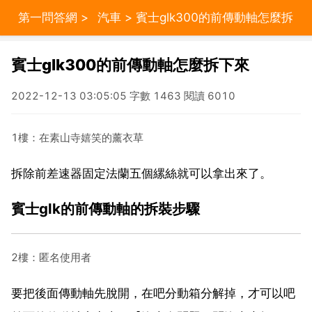
第一問答網
>
汽車
> 賓士glk300的前傳動軸怎麼拆
下來
賓士glk300的前傳動軸怎麼拆下來
2022-12-13 03:05:05 字數 1463 閱讀 6010
1樓：在素山寺嬉笑的薰衣草
拆除前差速器固定法蘭五個縲絲就可以拿出來了。
賓士glk的前傳動軸的拆裝步驟
2樓：匿名使用者
要把後面傳動軸先脫開，在吧分動箱分解掉，才可以吧