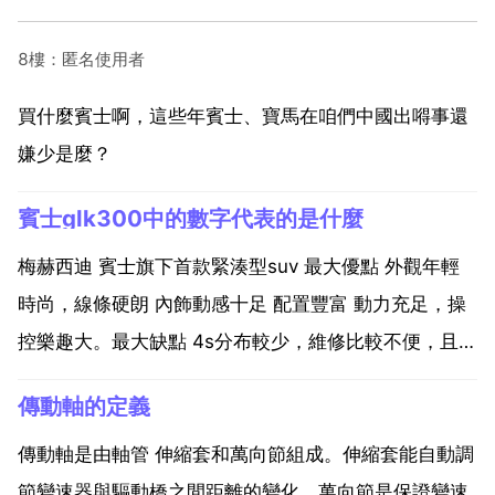
8樓：匿名使用者
買什麼賓士啊，這些年賓士、寶馬在咱們中國出嘚事還
嫌少是麼？
賓士glk300中的數字代表的是什麼
梅赫西迪 賓士旗下首款緊湊型suv 最大優點 外觀年輕
時尚，線條硬朗 內飾動感十足 配置豐富 動力充足，操
控樂趣大。最大缺點 4s分布較少，維修比較不便，且費
用較高 大部分反映定價偏高，價效比較低 外觀 北京賓
傳動軸的定義
士glk整車尺寸與進口車型相當，造型年輕時尚，不失大
氣，線條硬朗，稱 外觀，glk最年輕。...
傳動軸是由軸管 伸縮套和萬向節組成。伸縮套能自動調
節變速器與驅動橋之間距離的變化。萬向節是保證變速