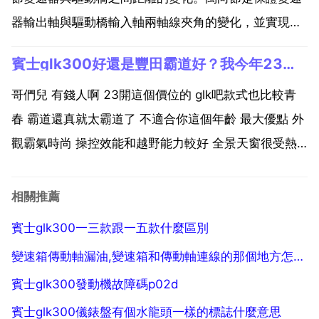
器輸出軸與驅動橋輸入軸兩軸線夾角的變化，並實現兩
軸的等角速傳動。一般萬向節十字軸 十字軸承和凸緣叉
賓士glk300好還是豐田霸道好？我今年23歲男士優缺
等組成。斯太爾系列重型汽車使用的傳動軸萬向節採用
滾柱十字軸軸承，配合以短而粗的十字軸，可傳遞較大
哥們兒 有錢人啊 23開這個價位的 glk吧款式也比較青
的轉距。...
春 霸道還真就太霸道了 不適合你這個年齡 最大優點 外
觀霸氣時尚 操控效能和越野能力較好 全景天窗很受熱
捧。最大缺點 靈活性一般 售後保養偏貴 高速行駛胎噪
稍大。外觀 賓士glk外觀霸氣時尚，線條剛毅動感，稱
相關推薦
車身線條看上去富有力量感 內飾賓士...
賓士glk300一三款跟一五款什麼區別
變速箱傳動軸漏油,變速箱和傳動軸連線的那個地方怎麼一直漏油
賓士glk300發動機故障碼p02d
賓士glk300儀錶盤有個水龍頭一樣的標誌什麼意思