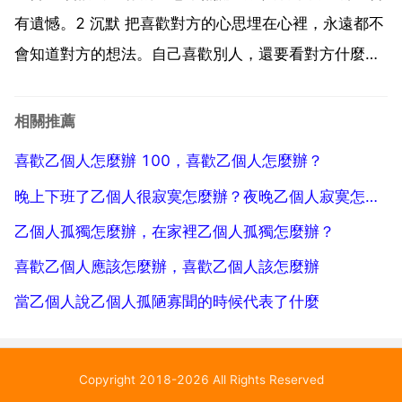
人生沒有不散...
有遺憾。2 沉默 把喜歡對方的心思埋在心裡，永遠都不
會知道對方的想法。自己喜歡別人，還要看對方什麼意
思，如果兩情相悅，那就勇敢去追嘍。如果單相思，這
樣的喜歡，於其說出來可能給對方造成困擾尷尬，還不
相關推薦
如把這份感情放在心底，這樣對雙方都有好處。不是乙
喜歡乙個人怎麼辦 100，喜歡乙個人怎麼辦？
個世...
晚上下班了乙個人很寂寞怎麼辦？夜晚乙個人寂寞怎麼辦
乙個人孤獨怎麼辦，在家裡乙個人孤獨怎麼辦？
喜歡乙個人應該怎麼辦，喜歡乙個人該怎麼辦
當乙個人說乙個人孤陋寡聞的時候代表了什麼
Copyright 2018-2026 All Rights Reserved