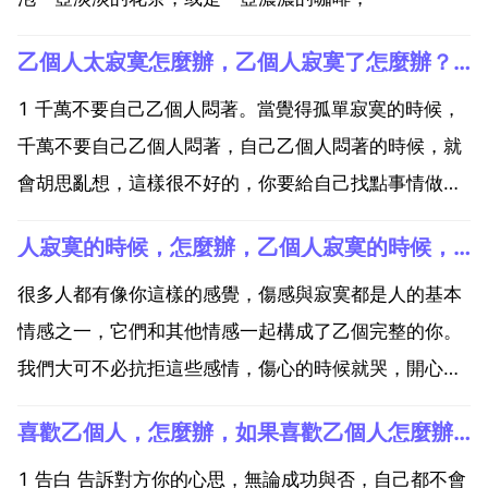
乙個人太寂寞怎麼辦，乙個人寂寞了怎麼辦？？？
1 千萬不要自己乙個人悶著。當覺得孤單寂寞的時候，
千萬不要自己乙個人悶著，自己乙個人悶著的時候，就
會胡思亂想，這樣很不好的，你要給自己找點事情做。
2 改變一下現在的環境。如果現在這個環境讓你感覺孤
人寂寞的時候，怎麼辦，乙個人寂寞的時候，怎麼辦？
單寂寞，沒有知心朋友的話，可以去改變環境，換另外
乙個環境去試試。3 給朋友打 聊天。覺得孤單寂寞的時
很多人都有像你這樣的感覺，傷感與寂寞都是人的基本
候，...
情感之一，它們和其他情感一起構成了乙個完整的你。
我們大可不必抗拒這些感情，傷心的時候就哭，開心的
時候就笑，這樣的人生才是真實的。你說你感到曲終人
喜歡乙個人，怎麼辦，如果喜歡乙個人怎麼辦？
散，失去朋友的痛苦與寂寞，可見你是乙個情感豐富的
人。你時常覺得孤獨，因為你的心思敏感細膩。然而，
1 告白 告訴對方你的心思，無論成功與否，自己都不會