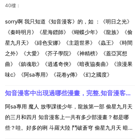
40樓：
sorry啊 我只知道《知音漫客》的，如 ：《明日之光》
《秦時明月》《星海鏢師》《蝴蝶少年》《龍族》《偷
星九月天》《緋色安娜》《主題世界》《蟲王》《時間
之外》《大愛》《芥子學院》《神精榜》《蓋亞冥想
曲》《鎮魂歌》《逍遙奇俠》《暗夜協奏曲》《浪漫果
味c》《阿sa專用》《花卷y傳》《幻之國度》
知音漫客中出現過哪些漫畫，完整,知音漫客上一共有多少部漫畫？？都是哪些？
阿sa專用 魔人 放學課後少年，龍族第一部 偷星九月天
的三月和四月 知音漫客上一共有多少部漫畫？都是哪
些？哇。好多的咧 斗羅大陸 鬥破蒼穹 偷星九月天 暗夜
協奏曲 打工吧天師 代課的羔羊 最後攻略 武道球魂 暴走