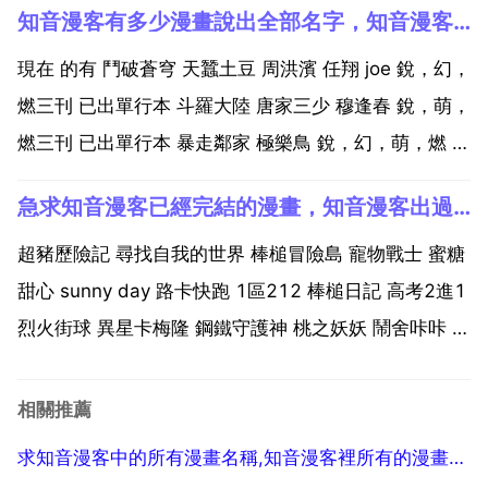
知音漫客有多少漫畫說出全部名字，知音漫客裡所有的漫畫名稱
鄰家 逍遙奇俠 香子蘭小鎮 放課後少年 b.a.w 星海鏢師
魔人第二魔方 mic男團...
現在 的有 鬥破蒼穹 天蠶土豆 周洪濱 任翔 joe 銳，幻，
燃三刊 已出單行本 斗羅大陸 唐家三少 穆逢春 銳，萌，
燃三刊 已出單行本 暴走鄰家 極樂鳥 銳，幻，萌，燃 四
刊 已出單行本 浪漫傳說 hehe 銳，幻，萌，燃四刊 已
急求知音漫客已經完結的漫畫，知音漫客出過哪些好看的且已完結的漫畫？要已完結的
出單行本 盜墓筆記之沙海 南派三叔 徐嘉 幻，燃雙刊 啞
舍 玄色 曉...
超豬歷險記 尋找自我的世界 棒槌冒險島 寵物戰士 蜜糖
甜心 sunny day 路卡快跑 1區212 棒槌日記 高考2進1
烈火街球 異星卡梅隆 鋼鐵守護神 桃之妖妖 鬧舍咔咔 極
品美少女 無雙.雪 乞丐公主 幻之國度 喱果喱果 p.v.g 魔
契master 緋色安娜 由之生活日記 鎮魂歌 芥子學院...
相關推薦
求知音漫客中的所有漫畫名稱,知音漫客裡所有的漫畫名稱