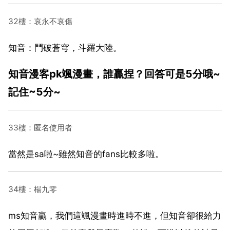
32樓：哀永不哀傷
知音：鬥破蒼穹，斗羅大陸。
知音漫客pk颯漫畫，誰贏捏？回答可是5分哦~
記住~5分~
33樓：匿名使用者
當然是sa啦~雖然知音的fans比較多啦。
34樓：楊九零
ms知音贏，我們這颯漫畫時進時不進，但知音卻很給力