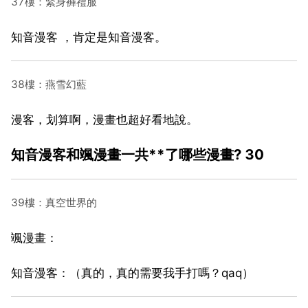
37樓：緊身褲禮服
知音漫客 ，肯定是知音漫客。
38樓：燕雪幻藍
漫客，划算啊，漫畫也超好看地說。
知音漫客和颯漫畫一共**了哪些漫畫? 30
39樓：真空世界的
颯漫畫：
知音漫客：（真的，真的需要我手打嗎？qaq）