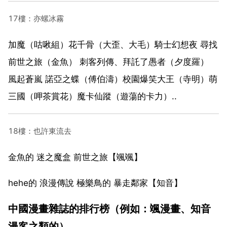
17樓：亦螺冰霧
加魔（咕啾組）花千骨（大歪、大毛）騎士幻想夜 尋找
前世之旅（金魚） 刺客列傳、拜託了愚者（夕度羅）
風起蒼嵐 諾亞之蝶（傅伯濤）校園爆笑大王（寺明）萌
三國（呷茶賞花）魔卡仙蹤（遊蕩的卡力）..
18樓：也許東流去
金魚的 迷之魔盒 前世之旅【颯颯】
hehe的 浪漫傳說 極樂鳥的 暴走鄰家【知音】
中國漫畫雜誌的排行榜（例如：颯漫畫、知音
漫客之類的）