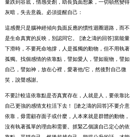
量跌到谷底，情感受創，助長負面想象，一切頓然變得
灰暗，失去意義。必須提醒自己：
這感覺只是腦神經傾向負面反應的慣性迴圈迴路，而不
是生命真實的反映，別認同它。 [滄之濤的回答]當能量
下滑時，不要死命地撐，人是孤獨的動物，但不用執著
孤獨。找個感情的依靠點，譬如愛人，譬如寵物，譬如
自己，譬如神，放在心裡，愛著他/它，然後對自己微
笑，說聲感謝。
不要計較這依靠點是否真實存在，人就是人，要依靠比
自己更強的感情支柱活下去！ [滄之濤的回答]不要介意
依靠，毋需顧存面子或什麼，人本來就是群體的動物，
沒有執著孤單的理由和需要。抓緊乙個讓自己定心的依
靠點，平靜自己，然後超越自己，能提公升的話，才能