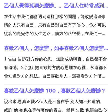
乙個人覺得孤獨怎麼辦。。乙個人住時常感到孤獨怎麼辦？
在生活中我們都會遇到這樣那樣的問題，能改變這些事
情的人只有自己，只有自己對自己有了信心，你才可以
從容的走完你的人生之路，前方的路很長，在我們一生
走過的路途中，有沙漠也有綠洲，坎坷與平坦是同時存
喜歡乙個人，怎麼辦，如果喜歡乙個人怎麼辦？
在的。在遇到挫折時，必須要拿出自己的勇氣來，勇敢
的去面對。當你試著去面對困難和壓力時，我相信這些
1 告白 告訴對方你的心思，無論成功與否，自己都不會
困難總有一天...
有遺憾。2 沉默 把喜歡對方的心思埋在心裡，永遠都不
會知道對方的想法。自己喜歡別人，還要看對方什麼意
思，如果兩情相悅，那就勇敢去追嘍。如果單相思，這
喜歡乙個人怎麼辦 100，喜歡乙個人怎麼辦？
樣的喜歡，於其說出來可能給對方造成困擾尷尬，還不
如把這份感情放在心底，這樣對雙方都有好處。不是乙
說出來吧 真正愛乙個人是不會在乎 別人知不知道的。
個世...
或許 他 她也在等待著你的表白。就算 失敗 也讓自己心