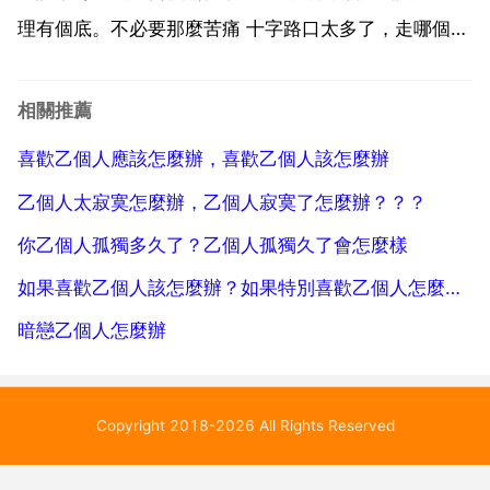
理有個底。不必要那麼苦痛 十字路口太多了，走哪個方
向是自己選的，結果是對是錯沒 人能幫你 最後還是得
自己去面對。說了 也許你會後悔，但 沒說 留下將會是
相關推薦
遺憾。我曾經選擇了遺憾，如果當初我選擇的是...
喜歡乙個人應該怎麼辦，喜歡乙個人該怎麼辦
乙個人太寂寞怎麼辦，乙個人寂寞了怎麼辦？？？
你乙個人孤獨多久了？乙個人孤獨久了會怎麼樣
如果喜歡乙個人該怎麼辦？如果特別喜歡乙個人怎麼辦？
暗戀乙個人怎麼辦
Copyright 2018-2026 All Rights Reserved