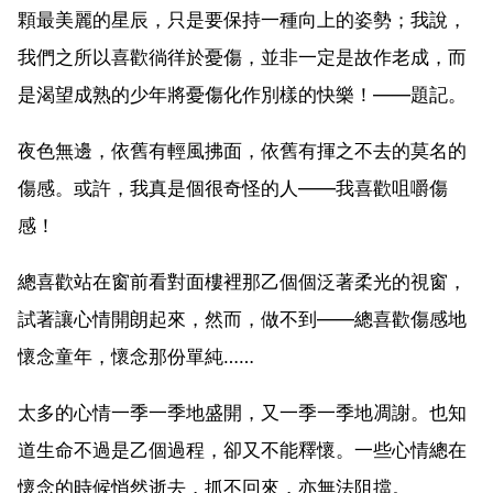
顆最美麗的星辰，只是要保持一種向上的姿勢；我說，
我們之所以喜歡徜徉於憂傷，並非一定是故作老成，而
是渴望成熟的少年將憂傷化作別樣的快樂！——題記。
夜色無邊，依舊有輕風拂面，依舊有揮之不去的莫名的
傷感。或許，我真是個很奇怪的人——我喜歡咀嚼傷
感！
總喜歡站在窗前看對面樓裡那乙個個泛著柔光的視窗，
試著讓心情開朗起來，然而，做不到——總喜歡傷感地
懷念童年，懷念那份單純……
太多的心情一季一季地盛開，又一季一季地凋謝。也知
道生命不過是乙個過程，卻又不能釋懷。一些心情總在
懷念的時候悄然逝去，抓不回來，亦無法阻擋。