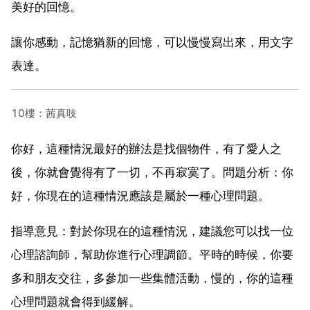
美好的回憶。
讓你感動，記憶猶新的回憶，可以慢慢寫出來，用文字
表達。
10樓：茜真吱
你好，這種情況最好的辦法是找個物件，有了愛人之
後，你就會覺得有了一切，不再寂寞了。問題分析：你
好，你現在的這種情況應該是屬於一種心理問題。
指導意見：對於你現在的這種情況，建議您可以找一位
心理諮詢師，幫助你進行心理調節。平時的時候，你要
多和朋友交往，多參加一些集體活動，慢的，你的這種
心理問題就會得到緩解。