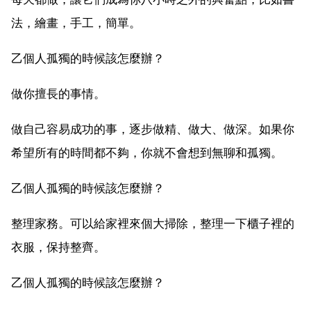
法，繪畫，手工，簡單。
乙個人孤獨的時候該怎麼辦？
做你擅長的事情。
做自己容易成功的事，逐步做精、做大、做深。如果你
希望所有的時間都不夠，你就不會想到無聊和孤獨。
乙個人孤獨的時候該怎麼辦？
整理家務。可以給家裡來個大掃除，整理一下櫃子裡的
衣服，保持整齊。
乙個人孤獨的時候該怎麼辦？