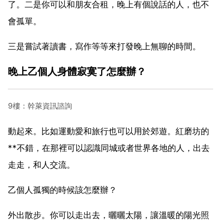
了。二是你可以和朋友合租，晚上有個說話的人，也不
會孤單。
三是嘗試著讀書，寫作等等來打發晚上無聊的時間。
晚上乙個人身體寂寞了怎麼辦？
9樓：幹萊資訊諮詢
動起來。比如運動愛和旅行也可以用於郊遊。紅磨坊的
**不錯，在那裡可以認識同城或者世界各地的人，出去
走走，和人交流。
乙個人孤獨的時候該怎麼辦？
外出散步。你可以走出去，曬曬太陽，讓溫暖的陽光照