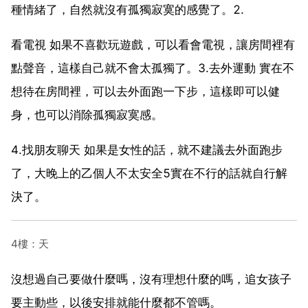
種情緒了，自然就沒有孤獨寂寞的感覺了。2.
看電視 如果不喜歡玩遊戲，可以看會電視，讓房間裡有
點聲音，這樣自己就不會太孤獨了。3.去外運動 實在不
想待在房間裡，可以去外面跑一下步，這樣即可以健
身，也可以消除孤獨寂寞感。
4.找朋友聊天 如果是女性的話，就不建議去外面跑步
了，大晚上的乙個人不太安全5實在不行的話就自行解
決了。
4樓：天
沒想過自己要做什麼嗎，沒有理想什麼的嗎，追女孩子
要主動些，以後安排就能什麼都不管嗎。