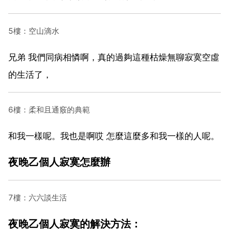
5樓：空山滴水
兄弟 我們同病相憐啊，真的過夠這種枯燥無聊寂寞空虛
的生活了，
6樓：柔和且通竅的典範
和我一樣呢。我也是啊哎 怎麼這麼多和我一樣的人呢。
夜晚乙個人寂寞怎麼辦
7樓：六六談生活
夜晚乙個人寂寞的解決方法：