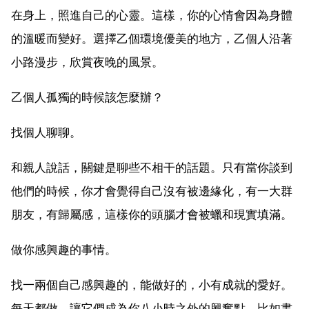
在身上，照進自己的心靈。這樣，你的心情會因為身體
的溫暖而變好。選擇乙個環境優美的地方，乙個人沿著
小路漫步，欣賞夜晚的風景。
乙個人孤獨的時候該怎麼辦？
找個人聊聊。
和親人說話，關鍵是聊些不相干的話題。只有當你談到
他們的時候，你才會覺得自己沒有被邊緣化，有一大群
朋友，有歸屬感，這樣你的頭腦才會被蠟和現實填滿。
做你感興趣的事情。
找一兩個自己感興趣的，能做好的，小有成就的愛好。
每天都做，讓它們成為你八小時之外的興奮點，比如書