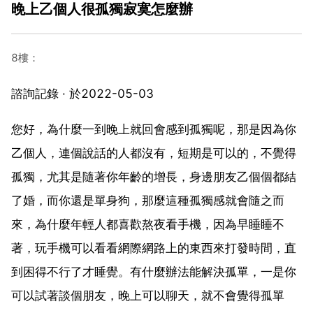
晚上乙個人很孤獨寂寞怎麼辦
8樓：
諮詢記錄 · 於2022-05-03
您好，為什麼一到晚上就回會感到孤獨呢，那是因為你
乙個人，連個說話的人都沒有，短期是可以的，不覺得
孤獨，尤其是隨著你年齡的增長，身邊朋友乙個個都結
了婚，而你還是單身狗，那麼這種孤獨感就會隨之而
來，為什麼年輕人都喜歡熬夜看手機，因為早睡睡不
著，玩手機可以看看網際網路上的東西來打發時間，直
到困得不行了才睡覺。有什麼辦法能解決孤單，一是你
可以試著談個朋友，晚上可以聊天，就不會覺得孤單