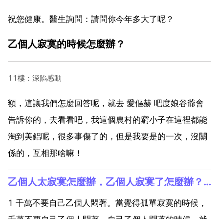
祝您健康。醫生詢問：請問你今年多大了呢？
乙個人寂寞的時候怎麼辦？
11樓：深陷感動
額，這讓我們怎麼回答呢，就去 愛傴赫 吧度娘谷爺會
告訴你的，去看看吧，我這個農村的窮小子在這裡都能
淘到美鋁呢，很多事傷了的，但是我要是的一次，沒關
係的，互相那啥嘛！
乙個人太寂寞怎麼辦，乙個人寂寞了怎麼辦？？？
1 千萬不要自己乙個人悶著。當覺得孤單寂寞的時候，