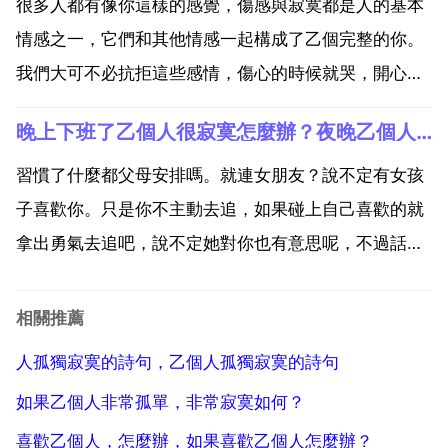
玲，看報紙，看雜誌，做乙個內心豐富的人。做乙個內
很多人都有像你這樣的感覺，傷感與寂寞都是人的基本
心有深度的人。...
情感之一，它們和其他情感一起構成了乙個完整的你。
我們大可不必抗拒這些感情，傷心的時候就哭，開心的
時候就笑，這樣的人生才是真實的。你說你感到曲終人
晚上下班了乙個人很寂寞怎麼辦？夜晚乙個人寂寞怎麼辦
散，失去朋友的痛苦與寂寞，可見你是乙個情感豐富的
人。你時常覺得孤獨，因為你的心思敏感細膩。然而，
習慣了什麼都父母安排嗎。就連女朋友？說不定有女孩
人生沒有不散...
子喜歡你。只是你不主動去追，如果碰上自己喜歡的就
拿出勇氣去追吧，說不定她對你也有意思呢，不過話說
回來了，不要因為寂寞愛錯人！沒有喜歡的，那是你緣
分沒到吧，下班無聊了可以和朋友們一起玩啊 多交些朋
相關推薦
友 這我還真不知道你們男生在一起都玩什麼 呵呵 女生
人孤獨寂寞的詩句，乙個人孤獨寂寞的詩句
都是逛...
如果乙個人非常孤單，非常寂寞如何？
喜歡乙個人，怎麼辦，如果喜歡乙個人怎麼辦？