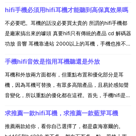
hifi手機必須用hifi耳機才能聽到高保真效果嗎
不必要吧。耳機的話沒必要買太貴的 所謂的hifi手機都
是廠家搞出來的噱頭 真要hifi只有傳統的產品 cd 解碼器
功放 音響 耳機靠邊站 2000以上的耳機，手機也推不出
來效果，發揮不出耳機的潛力 買個千元內的，不挑前端
手機hifi音效是指用耳機聽還是外放
的，湊活下就行了，你又不是發燒友 hifi音質是不是必
須要hifi耳機。還有要...
耳機和外放兩方面都有，但重點布置和優化部分是耳
機，因為耳機可替換，有眾多高階產品，且易於感知聲
音變化，所以重點的優化都在這裡。首先，手機hifi是有
意義的，尤其素質推力等等顯然是飛躍的進步，當然，
求推薦一款hifi耳機，求推薦一款藍芽耳機
有很多人反對它，但主要原因一是不正統，屬於比上不
足比下有餘，二是調音不佳，通常聲音比較 野 但也有
推薦兩款給你，看你自己選擇了，都是森海塞爾的。