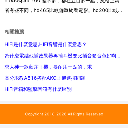
很多是...
hd465和hd200 差不多，都在五百多一點，風格上兩
者有些不同，hd465比較偏重於看電影。hd200比較合
適監聽，尤其是聽 森海塞爾的耳機都有著共同特點，層
次清晰 透明度高 豐滿度和溫暖度較為適中，彈性較
相關推薦
好，不像日系耳機過於修飾。聲部平衡協調性和聲...
HiFi是什麼意思,HIFI音響是什麼意思？
為什麼電結他插效果器再插耳機要比插音箱音色好啊，耳機的音色比
求大神一款藍芽耳機，要耐用一點的，求
高分求教A816搭配AKG耳機選擇問題
HIFI音箱和監聽音箱有什麼區別
Copyright 2018-2026 All Rights Reserved