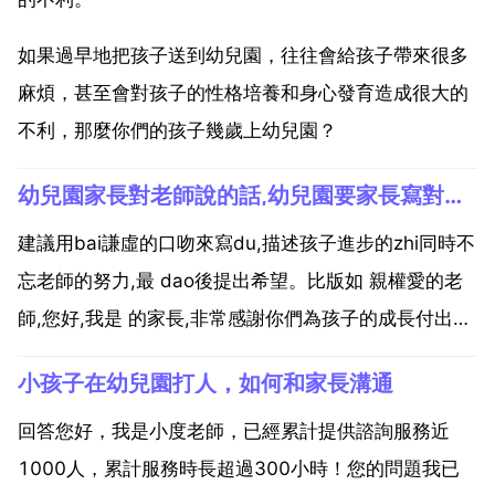
如果過早地把孩子送到幼兒園，往往會給孩子帶來很多
麻煩，甚至會對孩子的性格培養和身心發育造成很大的
不利，那麼你們的孩子幾歲上幼兒園？
幼兒園家長對老師說的話,幼兒園要家長寫對老師說的話怎麼寫
建議用bai謙虛的口吻來寫du,描述孩子進步的zhi同時不
忘老師的努力,最 dao後提出希望。比版如 親權愛的老
師,您好,我是 的家長,非常感謝你們為孩子的成長付出的
努力,看著孩子點點滴滴的成長,我們也倍感欣慰。希望
小孩子在幼兒園打人，如何和家長溝通
貴幼兒園越辦越好。幼兒園要家長寫對老師說的話怎麼
寫 寫作思路 不要平鋪直敘地進行,要...
回答您好，我是小度老師，已經累計提供諮詢服務近
1000人，累計服務時長超過300小時！您的問題我已