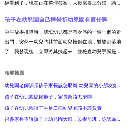
經看到了，現在正在整理答案，大概需要三分鐘，請您
稍等一會兒哦 如果我的解答對您有所幫助，還請給予
孩子在幼兒園自己摔骨折幼兒園有責任嗎
贊，感謝 3 避免先入為主，通過講道理和講事實的方法
來進行溝通。如果通過先入為主，想要打人者的家長承
中午放學排隊時，我班幼兒都是有次序的一個一個的走
擔責任...
出門，突然一幼兒將其前面幼兒推倒在地，雙雙都落地
了，我發現後，立即將其扶起來，並檢查幼兒手腳是否
有損傷，我叫幼兒自己抬了抬手，可以抬起來，我還將
幼兒手臂的衣服掀開檢檢視了看，並沒有任何異常，當
相關推薦
時事情發生的時候，班上的孩子並沒有出現任何打鬧行
幼兒園老師訓斥孩子家長該怎麼辦,幼兒園的小朋友如果有矛盾了，應該怎麼處理？
為，當事人也...
孩子在幼兒園總尿褲子，家長應該怎麼辦
孩子在幼兒園得了手足口病幼兒園該不該負責
很多家長不讓孩子上幼兒園大班，改學前班，你認為有必要嗎？