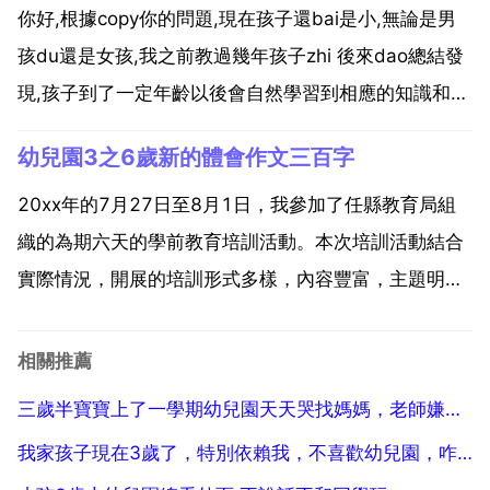
素，第一是孩子的自理能力，比如是否能自己吃飯等。
你好,根據copy你的問題,現在孩子還bai是小,無論是男
第二是孩子...
孩du還是女孩,我之前教過幾年孩子zhi 後來dao總結發
現,孩子到了一定年齡以後會自然學習到相應的知識和文
化,他應該知道的和應該明白的都在相應的年齡。3歲的
幼兒園3之6歲新的體會作文三百字
孩子就是乙個快樂的童年時代,沒有必要給他那麼大的壓
力,讓他有乙個完整的童年。到了7歲...
20xx年的7月27日至8月1日，我參加了任縣教育局組
織的為期六天的學前教育培訓活動。本次培訓活動結合
實際情況，開展的培訓形式多樣，內容豐富，主題明
確。教師是乙個神聖的職業，肩負著為祖國培養下一代
的歷史重任。當一名教師容易，但是要當一名好幼兒教
相關推薦
師卻是不容易的，通過這次培訓學習，我收益頗多。首
三歲半寶寶上了一學期幼兒園天天哭找媽媽，老師嫌煩罰她站多小時，該怎麼辦
先，我對...
我家孩子現在3歲了，特別依賴我，不喜歡幼兒園，咋辦啊