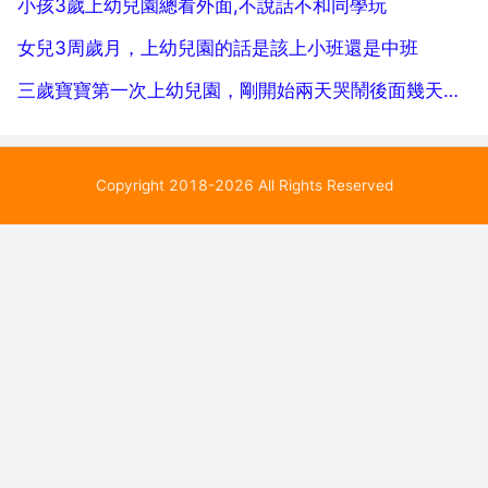
小孩3歲上幼兒園總看外面,不說話不和同學玩
女兒3周歲月，上幼兒園的話是該上小班還是中班
三歲寶寶第一次上幼兒園，剛開始兩天哭鬧後面幾天感覺他還蠻開心
Copyright 2018-2026 All Rights Reserved