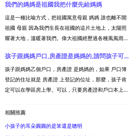
我們的媽媽是祖國我把什麼先給媽媽
只有多動腦筋，勤於思考，人才會變聰明。反之，不願
動腦的情況只能加速大腦的退化，聰明人也會變得愚
這是一種比喻方式，把祖國寓意母親 媽媽 誰也離不開
笨。2 帶...
祖國 母親 因為我們生長在祖國的這片土地上，太陽照
耀著大地，溫暖著我們。偉大祖國經歷過各種風風雨
雨，但仍然孕育和保護著我們健康成長。所以我們要像
孩子跟媽媽戶口,房產證是媽媽的,請問孩子可以在學區房就讀拿
愛母親一樣愛自己的祖國，為祖國 母親 貢獻自己的一
切，這體現的是社會主義核心價值觀！我們的媽媽為什
孩子跟媽媽乙個戶口，房產證 是媽媽的，如果 戶口簿
麼是祖國...
登記的住址就是 房產證 上登記的位址，那麼，孩子肯
定可以在學區房上學。可以，只要房產證和戶口本上的
位址對得上 這個是天經地義的事情呀。還用懷疑。戶口
本和房產證就是就讀資料。當然，萬一你城市有差異，
相關推薦
就不清楚了，你自己問問別的孩子家長吧。孩子跟媽媽
小孩子的耳朵圓圓的是笨還是聰明
乙個...