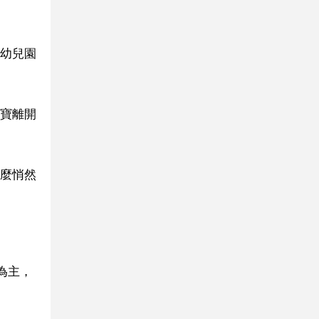
幼兒園
寶離開
麼悄然
為主，