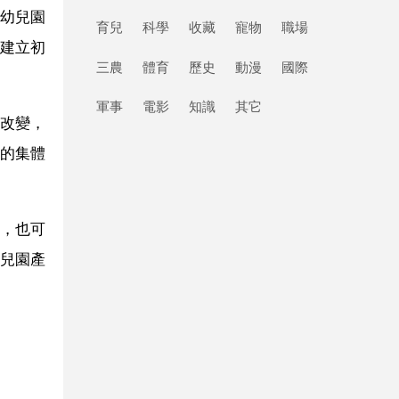
幼兒園
育兒
科學
收藏
寵物
職場
建立初
三農
體育
歷史
動漫
國際
軍事
電影
知識
其它
改變，
的集體
，也可
兒園產