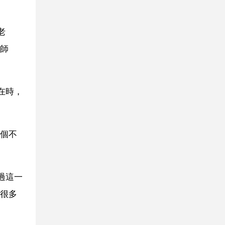
老
師
在時，
個不
過這一
很多