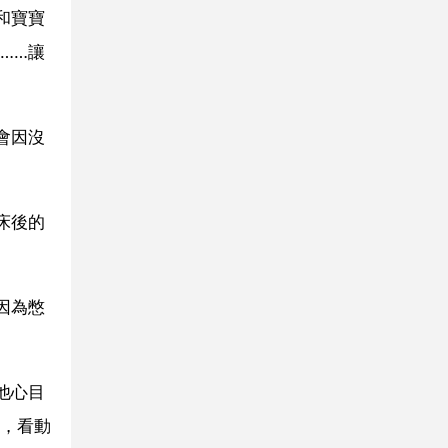
和寶寶
……讓
會因沒
床後的
因為憋
他心目
，看動