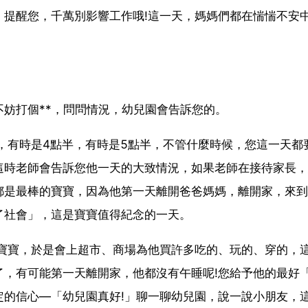
，提醒您，千萬別影響工作哦!這一天，媽媽們都在惴惴不安
妨打個**，問問情況，幼兒園會告訴您的。
，有時是4點半，有時是5點半，不管什麼時候，您這一天都
這時老師會告訴您他一天的大致情況，如果老師在接待家長，
都是最棒的寶寶，因為他第一天離開爸爸媽媽，離開家，來到
了社會」，這是寶寶值得紀念的一天。
了寶寶，於是會上超市、商場為他買許多吃的、玩的、穿的，
了，有可能第一天離開家，他都沒有午睡呢!您給予他的最好
定的信心—「幼兒園真好!」聊一聊幼兒園，說一說小朋友，