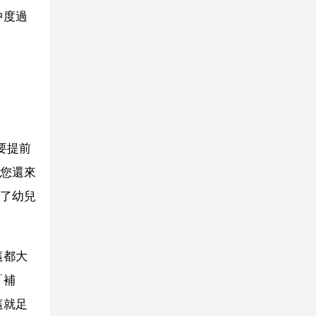
中度過
要提前
您還來
了幼兒
這都大
「補
這就足