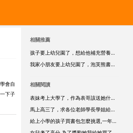
相關推薦
孩子要上幼兒園了，想給他補充營養，哪個牌子的進口奶粉好
我家小朋友要上幼兒園了，泡芙熊書包適合我家小朋友背嗎
學會自
相關閱讀
一下子
表妹考上大學了，作為表哥該送她什麼禮物呢
馬上高三了，求各位老師學長學姐給點意見
給上小學的孩子買書包怎麼挑選,一年級的選購書包要注意什麼
女兒考了高分,為了獎勵她我給她買了禮物,不知賀卡怎麼寫