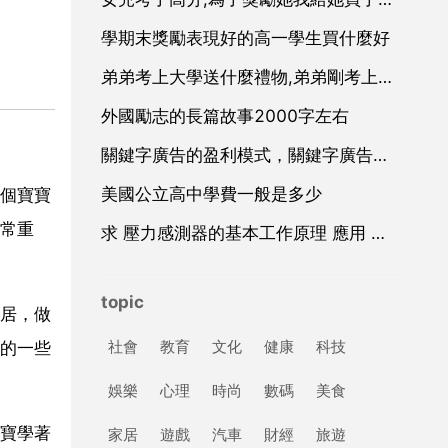
學期末獎勵表現好的高一學生買什麼好
弟弟考上大學送什麼禮物,弟弟剛考上大學，送他什麼禮物好呢？
外國勵志的長篇故事2000字左右
關鍵字廣告的盈利模式，關鍵字廣告廣告
美國公立高中學費一般是多少
個寶寶
常重
求 壓力感測器的基本工作原理 應用 和設計 方面的資料
topic
居，做
社會
教育
文化
健康
科技
的一些
娛樂
心理
時尚
數碼
美食
寶學著
家居
遊戲
汽車
財經
旅遊