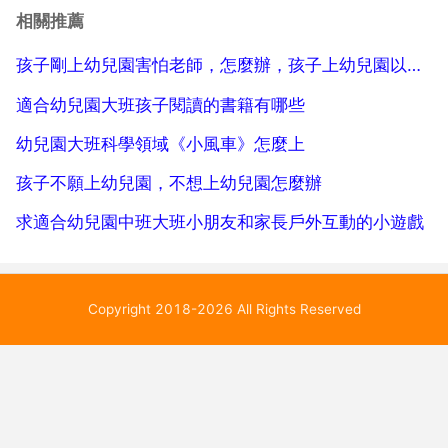
的時候不吃飯的情形幾乎每家都有。而且我們知道3歲
相關推薦
以下的寶寶抵抗力比較脆弱，寶寶特別容易生病。三歲
孩子剛上幼兒園害怕老師，怎麼辦，孩子上幼兒園以後老說他怕老師不想上學，怎麼辦
之前的孩子...
適合幼兒園大班孩子閱讀的書籍有哪些
幼兒園大班科學領域《小風車》怎麼上
孩子不願上幼兒園，不想上幼兒園怎麼辦
求適合幼兒園中班大班小朋友和家長戶外互動的小遊戲
Copyright 2018-2026 All Rights Reserved