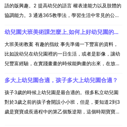
語的版興趣。2 提高幼兒的語言 權表達能力以及肢體的
協調能力。3 通過365教學法，學習生活中常見的公共
場所英文單詞 zoo supermarket hospital bookstore。
幼兒園大班美術課怎麼上,如何上好幼兒園的美術課
句型學習 學習用 i am going to 表述自己想去...
大班美術教案 有趣的指紋 事先準備一下豐富的資料，
比如說幼兒在幼兒園裡的一日生活，或者是影像，讓幼
兒豐富經驗，在實踐畫畫的時候能夠畫的出來，在放這
些 或者影像的時候放一些 一定是輕 讓幼兒能夠感受分
多大上幼兒園合適，孩子多大上幼兒園合適？
開離別的情景的 你這節課很很有新意，但是要給孩子們
煽情絕對是種挑戰，因為他們的情感還沒有豐富到靠語
孩子3歲的時候上幼兒園是最合適的。很多私立幼兒園
言和...
對於3歲之前的孩子會開設小小班，但是，要知道2到3
歲是寶寶成長過程中的第乙個叛逆期，這個時期寶寶彷
彿總是和你對著幹。到了該睡覺的時間不睡覺，該吃飯