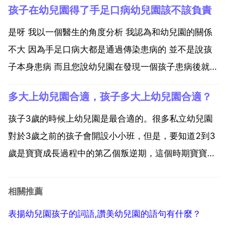
孩子在幼兒園得了手足口病幼兒園該不該負責
這是在幼兒園受傷了，不管什麼原因，孩子小幼兒園有
責任，這個要看是什麼原因造成的，幼兒園有過錯的要
是呀 我以一個醫生的角度分析 我認為和幼兒園的關係
承擔責任 小...
不大 因為手足口病大都是通過傳染患病的 並不是說孩
子本身患病 而且您說幼兒園在發現一個孩子患病後就關
閉了 實屬不易 現在國家規定幼兒園及學校不能刻意隱
多大上幼兒園合適，孩子多大上幼兒園合適？
瞞患兒數量 在患兒達到一定數量後才應向教育部門申請
停課 所以幼兒園能在第一情況發生後第一時間關閉已
孩子3歲的時候上幼兒園是最合適的。很多私立幼兒園
經...
對於3歲之前的孩子會開設小小班，但是，要知道2到3
歲是寶寶成長過程中的第乙個叛逆期，這個時期寶寶彷
彿總是和你對著幹。到了該睡覺的時間不睡覺，該吃飯
的時候不吃飯的情形幾乎每家都有。而且我們知道3歲
相關推薦
以下的寶寶抵抗力比較脆弱，寶寶特別容易生病。三歲
表揚幼兒園孩子的詞語,讚美幼兒園的語句有什麼？
之前的孩子...