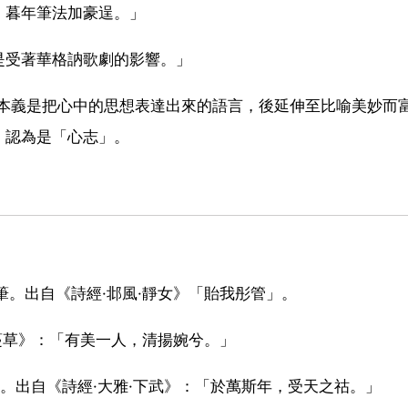
，暮年筆法加豪逞。」
是受著華格訥歌劇的影響。」
其本義是把心中的思想表達出來的語言，後延伸至比喻美妙而
》認為是「心志」。
筆。出自《詩經·邶風·靜女》「貽我彤管」。
有蔓草》：「有美一人，清揚婉兮。」
。出自《詩經·大雅·下武》：「於萬斯年，受天之祜。」