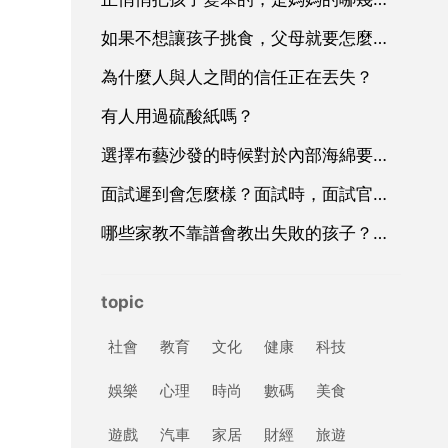
如果不想讓孩子挑食，父母就要怎麼培養孩子的飲食習慣？
為什麼人與人之間的信任正在丟失？
有人用過硫酸紙嗎？
選擇布藝沙發的時候對於內部海綿要求是怎樣的？該如何挑選？
面試遲到會怎麼樣？面試時，面試官遲到了，應該怎麼辦？
哪些家教不靠譜會教出失敗的孩子？你避開雷區了嗎？
topic
社會
教育
文化
健康
科技
娛樂
心理
時尚
數碼
美食
遊戲
汽車
家居
財經
旅遊