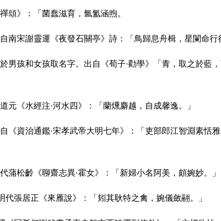
封禪頌》：「菌蠢滋育，氤氳涵煦。
出自南宋謝靈運《夜發石關亭》詩：「鳥歸息舟楫，星闌命行
於男孩和女孩取名字。出自《荀子·勸學》「青，取之於藍
道元《水經注·河水四》：「蘭燻麝越，自成馨逸。」
自《資治通鑑·宋孝武帝大明七年》：「吏部郎江智淵素恬
代蒲松齡《聊齋志異·霍女》：「新婦小名阿美，頗婉妙。」
自明代張居正《來雁說》：「矧其耿特之禽，婉儀斂翮。」