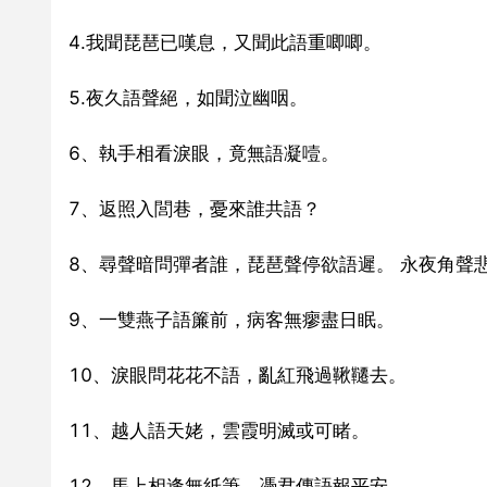
4.我聞琵琶已嘆息，又聞此語重唧唧。
5.夜久語聲絕，如聞泣幽咽。
6、執手相看淚眼，竟無語凝噎。
7、返照入閭巷，憂來誰共語？
8、尋聲暗問彈者誰，琵琶聲停欲語遲。 永夜角聲
9、一雙燕子語簾前，病客無瘳盡日眠。
10、淚眼問花花不語，亂紅飛過鞦韆去。
11、越人語天姥，雲霞明滅或可睹。
12、馬上相逢無紙筆，憑君傳語報平安。