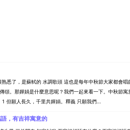
熟悉了，是蘇軾的 水調歌頭 這也是每年中秋節大家都會唱
在傳頌。那嬋娟是什麼意思呢？我們一起來看一下。中秋節寓
 但願人長久，千里共嬋娟。釋義 只願我們...
福語，有吉祥寓意的