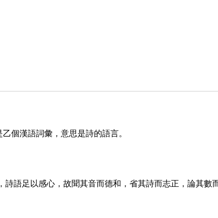
是乙個漢語詞彙，意思是詩的語言。
耳，詩語足以感心，故聞其音而德和，省其詩而志正，論其數