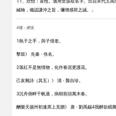
11、欣怡：喜悅。適用女孩取名字。出自宋代王
緘翰，備認謙沖之旨，彌增感荷之誠。」
4樓：網友
1執子之手，與子偕老。
擊鼓》 先秦 · 佚名。
2落紅不是無情物，化作春泥更護花。
己亥雜詩（其五）》 清 · 龔自珍。
3沉舟側畔千帆過，病樹前頭萬木春。
酬樂天揚州初逢席上見贈》 唐 · 劉禹錫4我醉欲