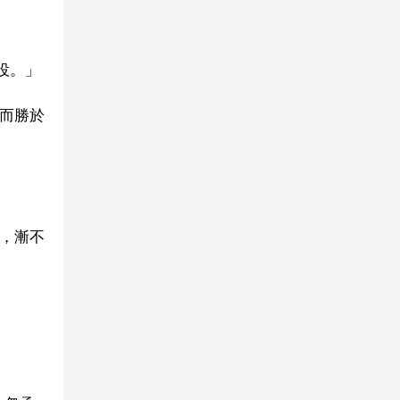
役。」
，而勝於
雅，漸不