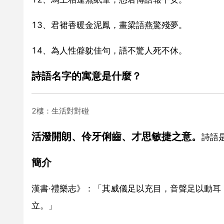
13、君裙香暖金泥鳳，畫梁語燕驚殘夢。
14、為人性僻躭佳句，語不驚人死不休。
詩語名字的寓意是什麼？
2樓：生活對對碰
活潑開朗、伶牙俐齒、才思敏捷之意。
詩語
簡介
漢書·禮樂志》：「其威儀足以充目，音聲足以動
立。」