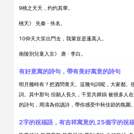
9桃之夭夭，灼灼其華。
桃夭》 先秦 · 佚名。
10仰天大笑出門去，我輩豈是蓬蒿人。
南陵別兒童入京》 唐 · 李白。
有好意寓的詩句，帶有美好寓意的詩句
明月幾時有？把酒問青天。這幾句詞呢，大家都。很
詞。其中那句 但願人長久，千里共嬋娟 被很多人
的詩句，周濤為你讀詩，帶你感受中秋佳節的氛圍。1
2字的祝福語，有吉祥寓意的,25個字的祝