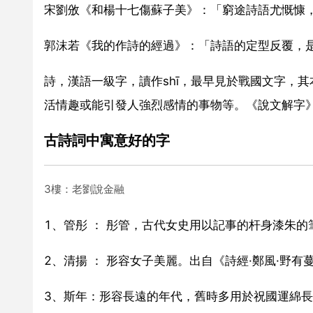
宋劉攽《和楊十七傷蘇子美》：「窮途詩語尤慨慷
郭沫若《我的作詩的經過》：「詩語的定型反覆，
詩，漢語一級字，讀作shī，最早見於戰國文字，
活情趣或能引發人強烈感情的事物等。《說文解字
古詩詞中寓意好的字
3樓：老劉說金融
1、管彤 ： 彤管，古代女史用以記事的杆身漆朱的
2、清揚 ： 形容女子美麗。出自《詩經·鄭風·野
3、斯年：形容長遠的年代，舊時多用於祝國運綿長