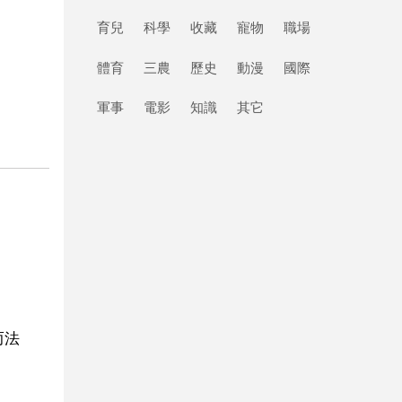
育兒
科學
收藏
寵物
職場
體育
三農
歷史
動漫
國際
軍事
電影
知識
其它
而法