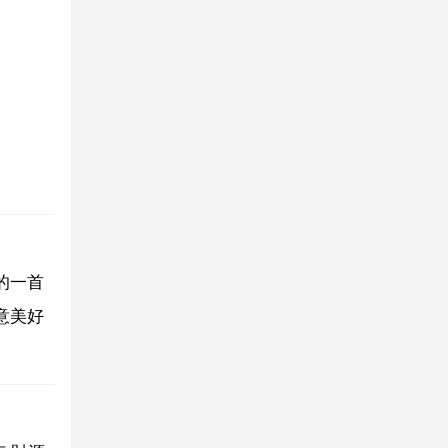
的一首
意美好