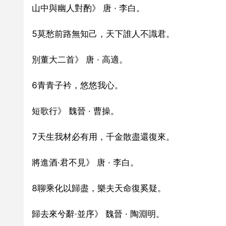
山中與幽人對酌》 唐 · 李白。
5莫愁前路無知己，天下誰人不識君。
別董大二首》 唐 · 高適。
6青青子衿，悠悠我心。
短歌行》 魏晉 · 曹操。
7天生我材必有用，千金散盡還復來。
將進酒·君不見》 唐 · 李白。
8聊乘化以歸盡，樂夫天命復奚疑。
歸去來兮辭·並序》 魏晉 · 陶淵明。